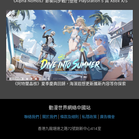
《Alpha Nomos》節奏同步戰鬥登陸 PlayStation 5 與 Xbox X/S
《阿特蘭晶核》夏季慶典回歸，海濱遐想更新攜新內容等你探索
動漫世界網絡中國站
聯絡我們
|
關於我們
|
條款及細則
|
私隱政策
|
廣告機會
香港九龍塘達之路72號創新中心414室