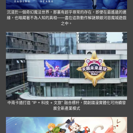
沉浸於一個奇幻魔法世界，那裏有超乎尋常的存在，即便在最遙遠的邊
緣，也暗藏著不為人知的真相——盡在這款動作解謎類銀河惡魔城遊戲
之中。
中南卡通打造 “IP + 科技 + 文旅” 融合標杆，開創國漫實體化可持續發
展全新產業模式