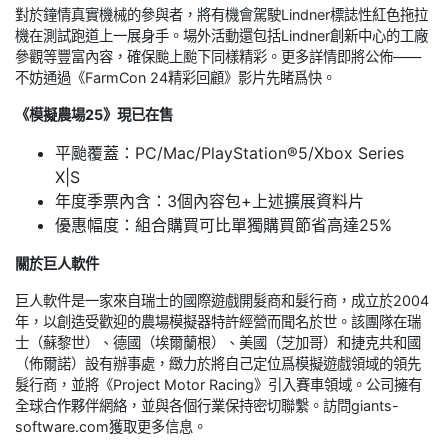
對於鐘情真實機械的參與者，將有機會駕駛Lindner標誌性紅色拖拉
機在測試跑道上一展身手。場外活動還包括Lindner創新中心的工廠
參觀等豐富內容，確保颱上颱下同樣精彩。更多詳情即將公佈——
不妨通過《FarmCon 24精彩回顧》影片先睹爲快。
《模擬農場25》現已在售
平颱覆蓋：PC/Mac/PlayStation®5/Xbox Series
X|S
年度季票內含：3個內容包+上述擴展資料片
優惠幅度：組合購買可比單獨購買節省高達25%
關於巨人軟件
巨人軟件是一家來自瑞士的國際遊戲開髮商和髮行商，成立於2004
年，以創造受歡迎的農場模擬器特許經營而聞名於世。該團隊在瑞
士（蘇黎世）、德國（埃爾蘭根）、美國（芝加哥）和捷克共和國
（佈爾諾）設有辦事處，緻力於將自己定位爲模擬遊戲領域的領先
髮行商，並將《Project Motor Racing》引入賽車領域。公司擁有
全球合作夥伴網絡，並與各個行業保持密切聯繫。訪問giants-
software.com獲取更多信息。