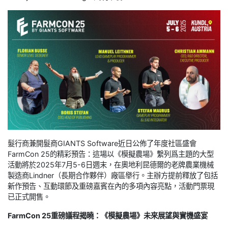
髮行商兼開髮商GIANTS Software近日公佈了年度社區盛會
FarmCon 25的精彩預告：這場以《模擬農場》繫列爲主題的大型
活動將於2025年7月5-6日週末，在奧地利昆德爾的老牌農業機械
製造商Lindner（長期合作夥伴）廠區舉行。主辦方提前釋放了包括
新作預告、互動環節及重磅嘉賓在內的多項內容亮點，活動門票現
已正式開售。
FarmCon 25重磅議程揭曉：《模擬農場》未來展望與實機盛宴