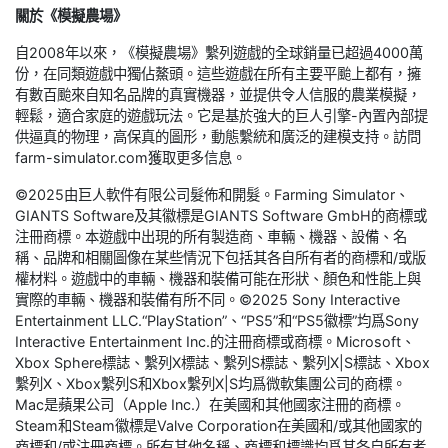
關於《模擬農場》
自2008年以來，《模擬農場》繫列遊戲的全球銷量已超過4000萬
份，在同類遊戲中獨佔鰲頭。這些遊戲在所有主要平颱上都有，擁
有數百颱來自知名品牌的真實機器，並提供令人信服的農業模擬，
輕鬆，適合家庭的遊戲玩法。它是基於強大的巨人引擎-內置內部提
供逼真的物理，高保真的圖形，動態繫統和廣泛的建模支持。訪問
farm-simulator.com獲取更多信息。
©2025由巨人軟件有限公司髮佈和開髮。Farming Simulator、
GIANTS Software及其徽標是GIANTS Software GmbH的商標或
注冊商標。本遊戲中出現的所有製造商、車輛、機器、設備、名
稱、品牌和相關圖像在某些情況下包括其各自所有者的商標和/或版
權材料。遊戲中的車輛、機器和裝備可能在形狀、顏色和性能上與
實際的車輛、機器和裝備有所不同。©2025 Sony Interactive
Entertainment LLC.“PlayStation”、“PS5”和“PS5徽標”均爲Sony
Interactive Entertainment Inc.的注冊商標或商標。Microsoft、
Xbox Sphere標誌、繫列X標誌、繫列S標誌、繫列X|S標誌、Xbox
繫列X、Xbox繫列S和Xbox繫列X|S均爲微軟集團公司的商標。
Mac是蘋果公司（Apple Inc.）在美國和其他國家注冊的商標。
Steam和Steam徽標是Valve Corporation在美國和/或其他國家的
商標和/或注冊商標。所有其他名稱、商標和標識均爲其各自所有者