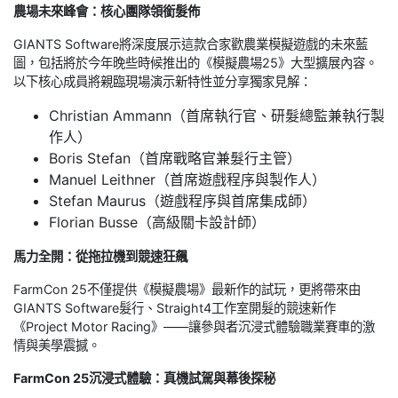
農場未來峰會：核心團隊領銜髮佈
GIANTS Software將深度展示這款合家歡農業模擬遊戲的未來藍
圖，包括將於今年晚些時候推出的《模擬農場25》大型擴展內容。
以下核心成員將親臨現場演示新特性並分享獨家見解：
Christian Ammann（首席執行官、研髮總監兼執行製
作人）
Boris Stefan（首席戰略官兼髮行主管）
Manuel Leithner（首席遊戲程序與製作人）
Stefan Maurus（遊戲程序與首席集成師）
Florian Busse（高級關卡設計師）
馬力全開：從拖拉機到競速狂飆
FarmCon 25不僅提供《模擬農場》最新作的試玩，更將帶來由
GIANTS Software髮行、Straight4工作室開髮的競速新作
《Project Motor Racing》——讓參與者沉浸式體驗職業賽車的激
情與美學震撼。
FarmCon 25沉浸式體驗：真機試駕與幕後探秘