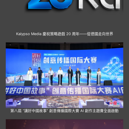
Kalypso Media 慶祝策略遊戲 20 周年——從德國走向世界
第八屆 “講好中國故事” 創意傳播國際大賽 AI 創作主題賽全面啟動