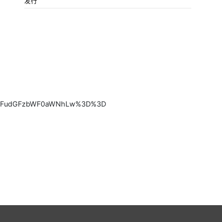
发行
ItZmFudGFzbWF0aWNhLw%3D%3D