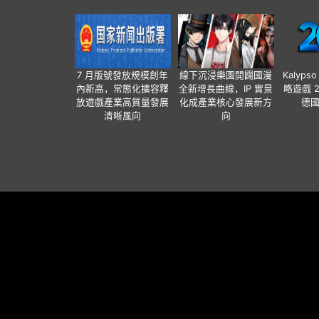
7 月版號發放規模創年
線下沉浸樂園開闢國漫
Kalyps
內新高，常態化擴容釋
全新增長曲線，IP 實景
略遊戲 
放遊戲產業高質量發展
化成產業核心發展新方
德
清晰風向
向