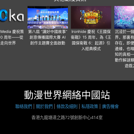
o Media 慶祝策
第八屆 “講好中國故事”
Ironhide 慶祝《王國保
沉浸於一
20 周年——從
創意傳播國際大賽 AI
衛戰》15 周年，為《王
界，那裏
國走向世界
創作主題賽全面啟動
國保衛戰 6：起源》引
存在，即
入經典模式
邊緣，也
知的真相
動作解謎
遊戲
動漫世界網絡中國站
聯絡我們
|
關於我們
|
條款及細則
|
私隱政策
|
廣告機會
香港九龍塘達之路72號創新中心414室