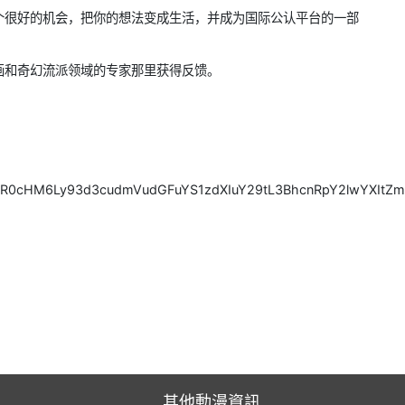
个很好的机会，把你的想法变成生活，并成为国际公认平台的一部
画和奇幻流派领域的专家那里获得反馈。
l=aHR0cHM6Ly93d3cudmVudGFuYS1zdXIuY29tL3BhcnRpY2lwYX
其他動漫資訊