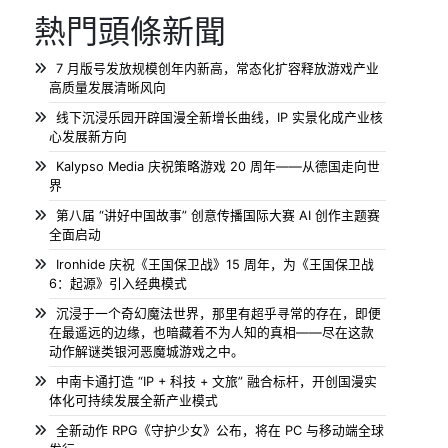
熱門頭條新聞
7 月版号发放规模创年内新高，常态化扩容释放游戏产业
高质量发展清晰风向
线下沉浸乐园开辟国漫全新增长曲线，IP 实景化成产业核
心发展新方向
Kalypso Media 庆祝策略游戏 20 周年——从德国走向世
界
第八届 “讲好中国故事” 创意传播国际大赛 AI 创作主题赛
全面启动
Ironhide 庆祝《王国保卫战》15 周年，为《王国保卫战
6：起源》引入经典模式
沉浸于一个奇幻魔法世界，那里有超乎寻常的存在，即便
在最遥远的边缘，也暗藏着不为人知的真相——尽在这款
动作解谜类银河恶魔城游戏之中。
中南卡通打造 “IP + 科技 + 文旅” 融合标杆，开创国漫实
体化可持续发展全新产业模式
全新动作 RPG《守护少女》公布，将在 PC 与移动端全球