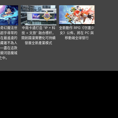
個奇幻魔法世
中南卡通打造 “IP + 科
全新動作 RPG《守護少
有超乎尋常的
技 + 文旅” 融合標杆，
女》公佈，將在 PC 與
便在最遙遠的
開創國漫實體化可持續
移動端全球發行
暗藏著不為人
發展全新產業模式
——盡在這款
類銀河惡魔城
之中。