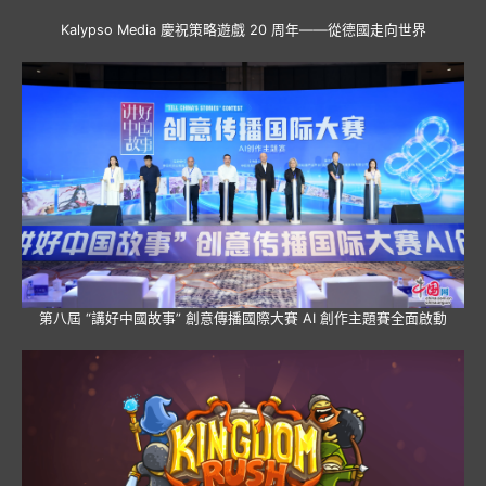
Kalypso Media 慶祝策略遊戲 20 周年——從德國走向世界
第八屆 “講好中國故事” 創意傳播國際大賽 AI 創作主題賽全面啟動