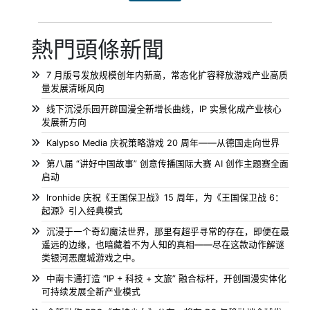
熱門頭條新聞
7 月版号发放规模创年内新高，常态化扩容释放游戏产业高质
量发展清晰风向
线下沉浸乐园开辟国漫全新增长曲线，IP 实景化成产业核心
发展新方向
Kalypso Media 庆祝策略游戏 20 周年——从德国走向世界
第八届 “讲好中国故事” 创意传播国际大赛 AI 创作主题赛全面
启动
Ironhide 庆祝《王国保卫战》15 周年，为《王国保卫战 6：
起源》引入经典模式
沉浸于一个奇幻魔法世界，那里有超乎寻常的存在，即便在最
遥远的边缘，也暗藏着不为人知的真相——尽在这款动作解谜
类银河恶魔城游戏之中。
中南卡通打造 “IP + 科技 + 文旅” 融合标杆，开创国漫实体化
可持续发展全新产业模式