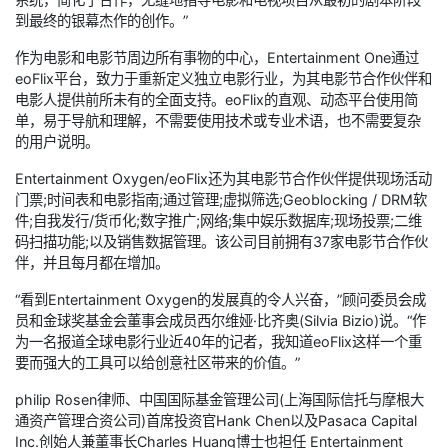
到最终的银幕杰作的创作。”
作为电影和电影节周边所有事物的中心，Entertainment One通过
eoFlix平台，致力于重新定义独立电影行业，为其电影节合作伙伴和
电影人提供前所未有的全面支持。eoFlix的直观、动态平台使用简
单，易于导航和理解，不需要使用技术或专业术语，也不需要复杂
的用户说明。
Entertainment Oxygen/eoFlix还为其电影节合作伙伴提供现场活动
门票;时间表和电影指南;通过管理;虚拟筛选;Geoblocking / DRM软
件;自我发行/货币化;数字推广;网络;集中娱乐数据库;现场投票;二维
码扫描功能;以及销售数据管理。该公司目前拥有37家电影节合作伙
伴，并且每月都在增加。
“看到Entertainment Oxygen的发展真的令人兴奋，”顾问委员会成
员和金球奖基金会董事会成员西尔维娅·比齐奥(Silvia Bizio)说。“作
为一名报道全球电影行业近40年的记者，我知道eoFlix这样一个重
要而强大的工具可以给创意社区带来的价值。”
philip Rosen律师、中国国际基金管理公司(上海国际信托与摩根大
通资产管理合资公司)首席投资官Hank Chen以及Pasaca Capital
Inc.创始人兼董事长Charles Huang博士也担任 Entertainment