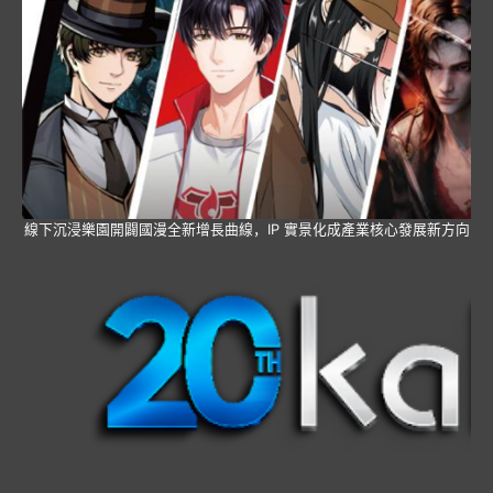
線下沉浸樂園開闢國漫全新增長曲線，IP 實景化成產業核心發展新方向