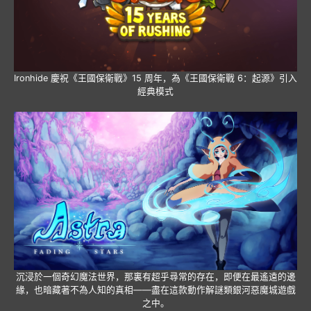
Ironhide 慶祝《王國保衛戰》15 周年，為《王國保衛戰 6：起源》引入
經典模式
沉浸於一個奇幻魔法世界，那裏有超乎尋常的存在，即便在最遙遠的邊
緣，也暗藏著不為人知的真相——盡在這款動作解謎類銀河惡魔城遊戲
之中。