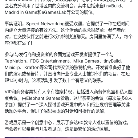
会者充分利用了世博区内的交流机会，其中包括来自tinyBuild、
Madrid in Game和eGamesLab等公司的展位。
事实证明，Speed Networking很受欢迎，它提供了一种在短时间
内建立大量连接的有效方法。这个活动的概念很简单：参与者配
对，在交换伙伴之前进行3分钟的快速聊天。房间里挤满了人，每个
座位都订满了！
参与!与发行商和投资者的会面为游戏开发者提供了一个与
TapNation、FDG Entertainment、Mika Games、tinyBuild、
Miniclip、Krafton等公司代表交流的独特机会。开发者准备好了他
们的演示或预告片，并直接向行业专业人士推销他们的项目。在短
短1.5小时内，这项活动引发了数十个有意义的联系。
VIP和商务客票持有人享有独家特权，包括进入商务休息室和私人圆
桌会议。由Elephant Games赞助，这些亲密的会议（每次最多8人
参加）提供了一个深入探讨游戏开发中的AI和行业危机管理等关键
话题的平台，促进了深思熟虑的对话和可操作的见解。
游戏展示是一个创意中心，展示了多达60款令人难以置信的游戏。
与会者可以亲自与开发者见面，这是最繁忙的活动区域。