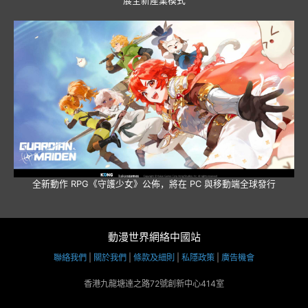
展全新產業模式
全新動作 RPG《守護少女》公佈，將在 PC 與移動端全球發行
動漫世界網絡中國站
聯絡我們
|
關於我們
|
條款及細則
|
私隱政策
|
廣告機會
香港九龍塘達之路72號創新中心414室