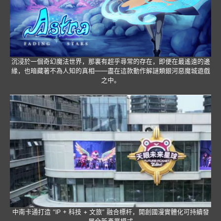
沉浸於一個奇幻魔法世界，那裏有超乎尋常的存在，即便在最遙遠的邊
緣，也暗藏著不為人知的真相——盡在這款動作解謎類銀河惡魔城遊戲
之中。
中南卡通打造 “IP + 科技 + 文旅” 融合標杆，開創國漫實體化可持續發