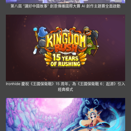
第八屆 “講好中國故事” 創意傳播國際大賽 AI 創作主題賽全面啟動
Ironhide 慶祝《王國保衛戰》15 周年，為《王國保衛戰 6：起源》引入
經典模式