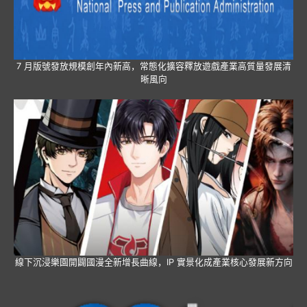
7 月版號發放規模創年內新高，常態化擴容釋放遊戲產業高質量發展清
晰風向
線下沉浸樂園開闢國漫全新增長曲線，IP 實景化成產業核心發展新方向