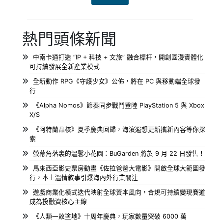
熱門頭條新聞
中南卡通打造 “IP + 科技 + 文旅” 融合標杆，開創國漫實體化
可持續發展全新產業模式
全新動作 RPG《守護少女》公佈，將在 PC 與移動端全球發
行
《Alpha Nomos》節奏同步戰鬥登陸 PlayStation 5 與 Xbox
X/S
《阿特蘭晶核》夏季慶典回歸，海濱遐想更新攜新內容等你探
索
螢幕角落裏的溫馨小花園：BuGarden 將於 9 月 22 日發售！
馬來西亞影史票房動畫《佐拉爸爸大電影》開啟全球大範圍發
行，本土溫情敘事引爆海內外行業關注
遊戲商業化模式迭代映射全球資本風向，合規可持續變現賽道
成為投融資核心主線
《人類一敗塗地》十周年慶典，玩家數量突破 6000 萬