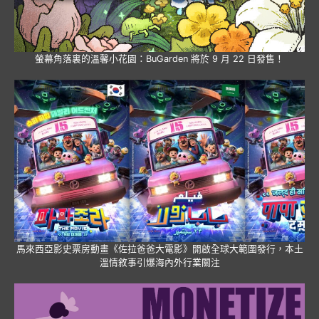
螢幕角落裏的溫馨小花園：BuGarden 將於 9 月 22 日發售！
馬來西亞影史票房動畫《佐拉爸爸大電影》開啟全球大範圍發行，本土
溫情敘事引爆海內外行業關注