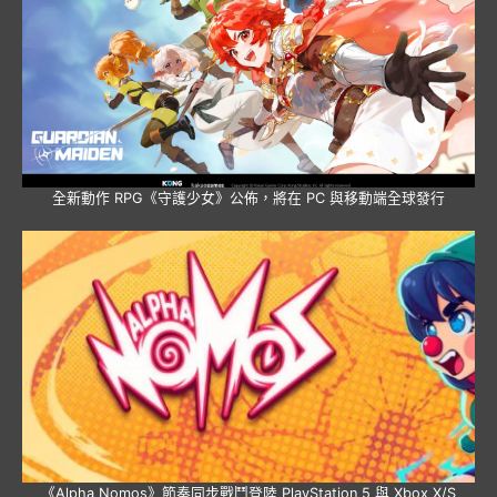
全新動作 RPG《守護少女》公佈，將在 PC 與移動端全球發行
《Alpha Nomos》節奏同步戰鬥登陸 PlayStation 5 與 Xbox X/S