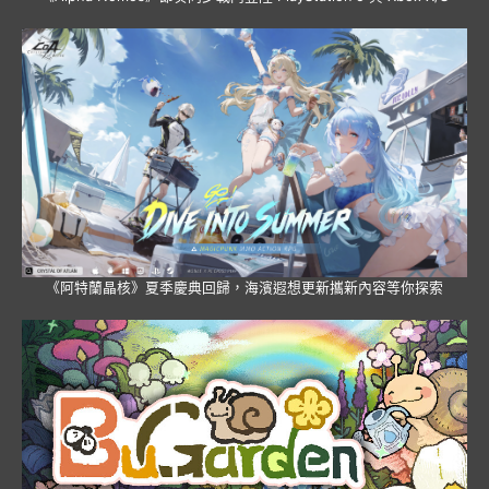
《阿特蘭晶核》夏季慶典回歸，海濱遐想更新攜新內容等你探索