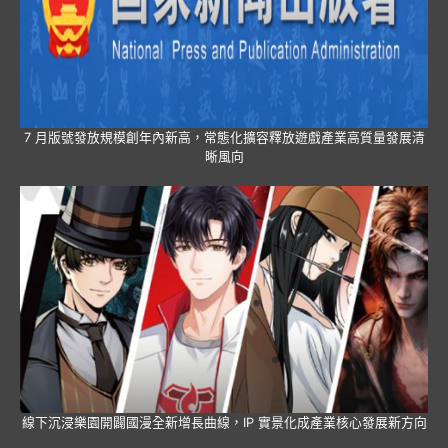
7 月版號發放規模創年內新高，常態化擴容釋放遊戲產業高質量發展清
晰風向
線下沉浸樂園開闢國漫全新增長曲線，IP 實景化成產業核心發展新方向