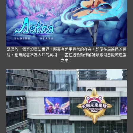
沉浸於一個奇幻魔法世界，那裏有超乎尋常的存在，即便在最遙遠的邊
緣，也暗藏著不為人知的真相——盡在這款動作解謎類銀河惡魔城遊戲
之中。