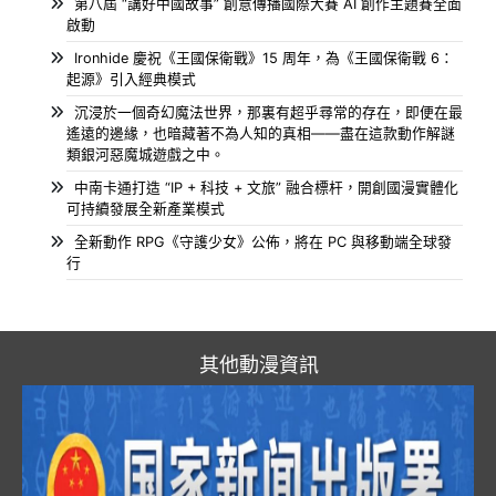
第八屆 “講好中國故事” 創意傳播國際大賽 AI 創作主題賽全面
啟動
Ironhide 慶祝《王國保衛戰》15 周年，為《王國保衛戰 6：
起源》引入經典模式
沉浸於一個奇幻魔法世界，那裏有超乎尋常的存在，即便在最
遙遠的邊緣，也暗藏著不為人知的真相——盡在這款動作解謎
類銀河惡魔城遊戲之中。
中南卡通打造 “IP + 科技 + 文旅” 融合標杆，開創國漫實體化
可持續發展全新產業模式
全新動作 RPG《守護少女》公佈，將在 PC 與移動端全球發
行
其他動漫資訊