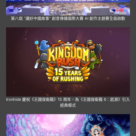
第八屆 “講好中國故事” 創意傳播國際大賽 AI 創作主題賽全面啟動
Ironhide 慶祝《王國保衛戰》15 周年，為《王國保衛戰 6：起源》引入
經典模式