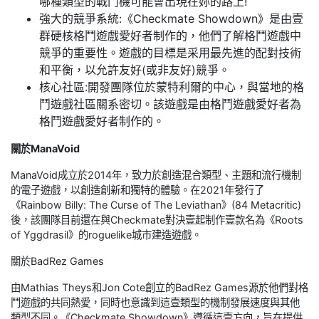
哪種類型的戰鬥機可能會出現在妳的路上!
強大的競爭系統:《Checkmate Showdown》是由壹
群硬核格鬥遊戲愛好者制作的，他們了解格鬥遊戲中
競爭的重要性。遊戲的目標是采用最先進的配對技術
和平衡，以允許友好(或非友好)競爭。
核心社區:開發團隊位於蒙特利爾的中心，與當地的格
鬥遊戲社區關系密切。該遊戲是由格鬥遊戲愛好者為
格鬥遊戲愛好者制作的。
關於ManaVoid
ManaVoid成立於2014年，致力於創造混合類型、主題和流行機制
的電子遊戲，以創造創新和獨特的體驗。在2021年發行了
《Rainbow Billy: The Curse of The Leviathan》(84 Metacritic)
後，該團隊目前還在與Checkmate對決壹起制作壹款名為《Roots
of Yggdrasil》的roguelike城市建造遊戲。
關於BadRez Games
由Mathias Theys和Jon Cote創立的BadRez Games源於他們對格
鬥遊戲的共同熱愛，同時也意識到這壹類型的機制發展速度與其他
類型不同。《Checkmate Showdown》遵循這壹方向，旨在提供