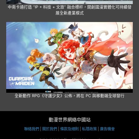
中南卡通打造 “IP + 科技 + 文旅” 融合標杆，開創國漫實體化可持續發
展全新產業模式
全新動作 RPG《守護少女》公佈，將在 PC 與移動端全球發行
動漫世界網絡中國站
聯絡我們
|
關於我們
|
條款及細則
|
私隱政策
|
廣告機會