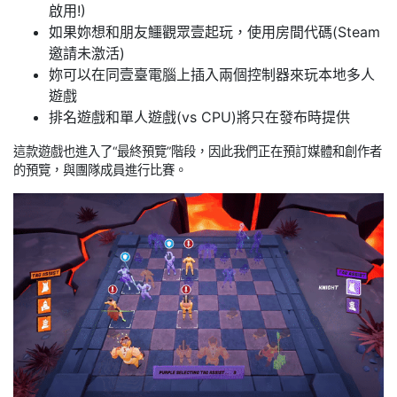
啟用!)
如果妳想和朋友鱷觀眾壹起玩，使用房間代碼(Steam
邀請未激活)
妳可以在同壹臺電腦上插入兩個控制器來玩本地多人
遊戲
排名遊戲和單人遊戲(vs CPU)將只在發布時提供
這款遊戲也進入了“最終預覽”階段，因此我們正在預訂媒體和創作者
的預覽，與團隊成員進行比賽。