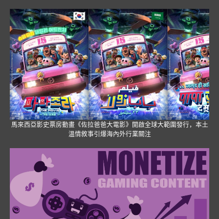
馬來西亞影史票房動畫《佐拉爸爸大電影》開啟全球大範圍發行，本土
溫情敘事引爆海內外行業關注