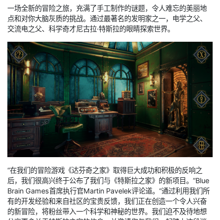
一场全新的冒险之旅，充满了手工制作的谜题，令人难忘的美丽地
点和对你大脑灰质的挑战。通过最著名的发明家之一，电学之父、
交流电之父、科学奇才尼古拉·特斯拉的眼睛探索世界。
“在我们的冒险游戏《达芬奇之家》取得巨大成功和积极的反响之
后，我们很高兴终于公布了我们与《特斯拉之家》的新项目。”Blue
Brain Games首席执行官Martin Pavelek评论道。“通过利用我们所
有的开发经验和来自社区的宝贵反馈，我们正在创造一个令人兴奋
的新冒险，将粉丝带入一个科学和神秘的世界。我们迫不及待地想