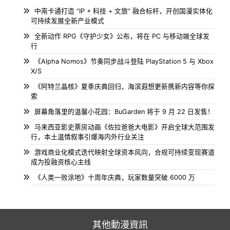
中南卡通打造 “IP + 科技 + 文旅” 融合标杆，开创国漫实体化
可持续发展全新产业模式
全新动作 RPG《守护少女》公布，将在 PC 与移动端全球发
行
《Alpha Nomos》节奏同步战斗登陆 PlayStation 5 与 Xbox
X/S
《阿特兰晶核》夏季庆典回归，海滨遐想更新携新内容等你探
索
屏幕角落里的温馨小花园：BuGarden 将于 9 月 22 日发售！
马来西亚影史票房动画《佐拉爸爸大电影》开启全球大范围发
行，本土温情叙事引爆海内外行业关注
游戏商业化模式迭代映射全球资本风向，合规可持续变现赛道
成为投融资核心主线
《人类一败涂地》十周年庆典，玩家数量突破 6000 万
其他動漫資訊