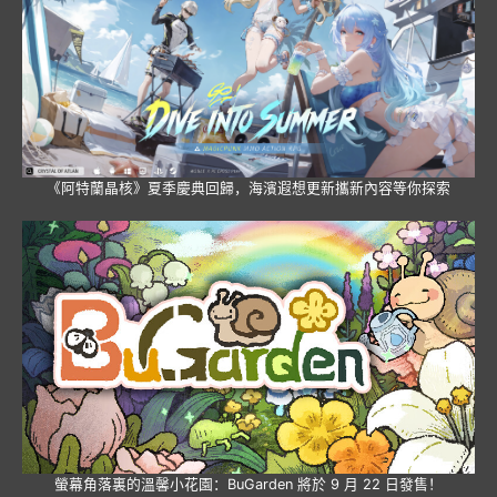
《阿特蘭晶核》夏季慶典回歸，海濱遐想更新攜新內容等你探索
螢幕角落裏的溫馨小花園：BuGarden 將於 9 月 22 日發售！