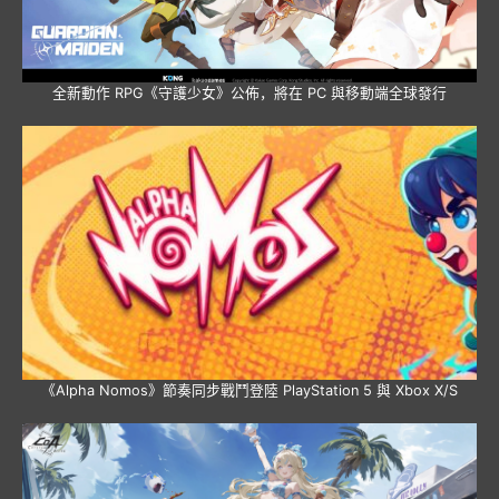
全新動作 RPG《守護少女》公佈，將在 PC 與移動端全球發行
《Alpha Nomos》節奏同步戰鬥登陸 PlayStation 5 與 Xbox X/S