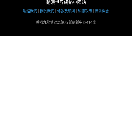
動漫世界網絡中國站
聯絡我們
|
關於我們
|
條款及細則
|
私隱政策
|
廣告機會
香港九龍塘達之路72號創新中心414室