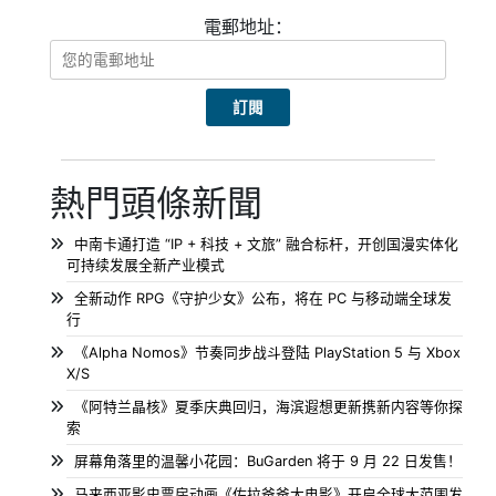
電郵地址：
熱門頭條新聞
中南卡通打造 “IP + 科技 + 文旅” 融合标杆，开创国漫实体化
可持续发展全新产业模式
全新动作 RPG《守护少女》公布，将在 PC 与移动端全球发
行
《Alpha Nomos》节奏同步战斗登陆 PlayStation 5 与 Xbox
X/S
《阿特兰晶核》夏季庆典回归，海滨遐想更新携新内容等你探
索
屏幕角落里的温馨小花园：BuGarden 将于 9 月 22 日发售！
马来西亚影史票房动画《佐拉爸爸大电影》开启全球大范围发