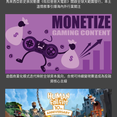
馬來西亞影史票房動畫《佐拉爸爸大電影》開啟全球大範圍發行，本土
溫情敘事引爆海內外行業關注
遊戲商業化模式迭代映射全球資本風向，合規可持續變現賽道成為投融
資核心主線