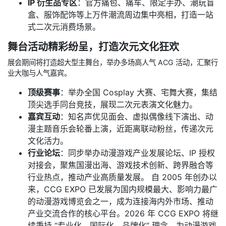
IP 衍生品专区
：官方痛包、痛车、限定手办、潮玩盲
盒、服饰配饰等上万件潮流周边集中亮相，打造一站
式二次元消费场景。
舞台活动精彩纷呈，打造次元文化狂欢
展会期间将打造超大型主舞台，举办多场高人气 ACG 活动，汇聚行
业大咖与人气嘉宾。
顶级赛事
：举办全国 Cosplay 大赛、宅舞大赛，集结
顶尖选手同台竞技，展现二次元表演文化魅力。
嘉宾互动
：知名声优见面会、虚拟偶像线下演出、动
漫主题音乐会轮番上演，近距离联动粉丝，传递次元
文化活力。
行业论坛
：同步举办动漫游戏产业发展论坛、IP 授权
对接会，聚焦国漫出海、游戏技术创新、跨界融合等
行业热点，推动产业高质量发展。 自 2005 年创办以
来，CCG EXPO 已发展为国内规模最大、影响力最广
的动漫游戏博览会之一，成为连接海内外市场、推动
产业交流合作的核心平台。2026 年 CCG EXPO 将继
续秉持 “专业化、国际化、品牌化” 理念，为动漫游戏