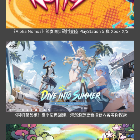
《Alpha Nomos》節奏同步戰鬥登陸 PlayStation 5 與 Xbox X/S
《阿特蘭晶核》夏季慶典回歸，海濱遐想更新攜新內容等你探索