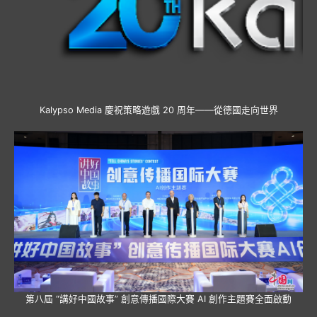
Kalypso Media 慶祝策略遊戲 20 周年——從德國走向世界
第八屆 “講好中國故事” 創意傳播國際大賽 AI 創作主題賽全面啟動