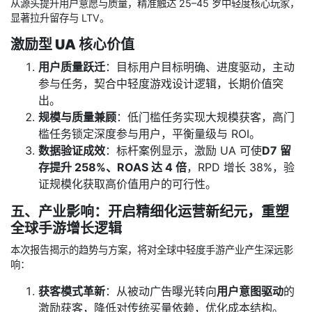
从源头提升用户意愿与质量，精准触达 25–45 岁中轻度核心玩家，
显著拉升留存与 LTV。
激励型 UA 核心价值
用户质量跃迁
：目标用户目标明确、进度驱动，主动
参与任务，契合中轻度游戏设计逻辑，长期价值突
出。
规模与质量兼顾
：低门槛任务实现大规模获客，高门
槛任务锁定深度参与用户，平衡量级与 ROI。
数据验证成效
：标杆案例显示，激励 UA 可使
D7 留
存提升 258%、ROAS 达 4 倍
，RPD 增长 38%，验
证规模化获取高价值用户的可行性。
五、产业影响：开启精细化运营新纪元，重塑
全球手游增长逻辑
本次报告揭示的趋势与方案，将对全球中轻度手游产业产生深远影
响：
获客模式革新
：从被动广告曝光转向
用户意图驱动
的
激励获客，降低对传统买量依赖，优化成本结构。