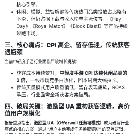
核心引擎。
休闲、模拟、益智解谜等传统热门品类投放占比略有
下滑，但仍占据下载与收入榜单主流位置，《Hay
Day》《Royal Match》《Block Blast!》等产品持续
领跑市场。
三、核心痛点：CPI 高企、留存低迷，传统获客
遇瓶颈
当前中轻度手游行业面临严峻增长挑战：
获客成本持续攀升，
中轻度手游 CPI 达纯休闲品类的
2 倍
，一线市场竞争白热化，回本周期大幅拉长。
传统买量模式用户质量偏低，留存表现疲软，ROAS
承压，行业亟需全新获客方案破局。
四、破局关键：激励型 UA 重构获客逻辑，高价
值用户规模化
报告重点指出，
激励型 UA（Offerwall 任务墙模式）
成为破解行业
痛点的核心方案，通过 “用户主动完成任务换取奖励” 的交互逻辑，