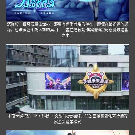
沉浸於一個奇幻魔法世界，那裏有超乎尋常的存在，即便在最遙遠的邊
緣，也暗藏著不為人知的真相——盡在這款動作解謎類銀河惡魔城遊戲
之中。
中南卡通打造 “IP + 科技 + 文旅” 融合標杆，開創國漫實體化可持續發
展全新產業模式