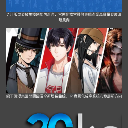
7 月版號發放規模創年內新高，常態化擴容釋放遊戲產業高質量發展清
晰風向
線下沉浸樂園開闢國漫全新增長曲線，IP 實景化成產業核心發展新方向