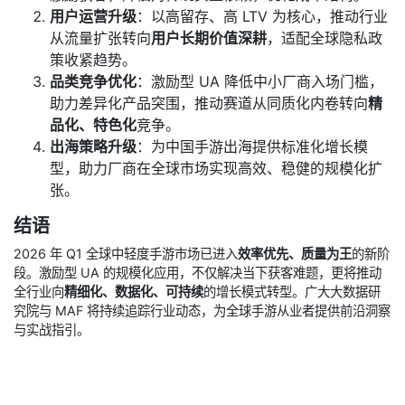
用户运营升级
：以高留存、高 LTV 为核心，推动行业
从流量扩张转向
用户长期价值深耕
，适配全球隐私政
策收紧趋势。
品类竞争优化
：激励型 UA 降低中小厂商入场门槛，
助力差异化产品突围，推动赛道从同质化内卷转向
精
品化、特色化
竞争。
出海策略升级
：为中国手游出海提供标准化增长模
型，助力厂商在全球市场实现高效、稳健的规模化扩
张。
结语
2026 年 Q1 全球中轻度手游市场已进入
效率优先、质量为王
的新阶
段。激励型 UA 的规模化应用，不仅解决当下获客难题，更将推动
全行业向
精细化、数据化、可持续
的增长模式转型。广大大数据研
究院与 MAF 将持续追踪行业动态，为全球手游从业者提供前沿洞察
与实战指引。