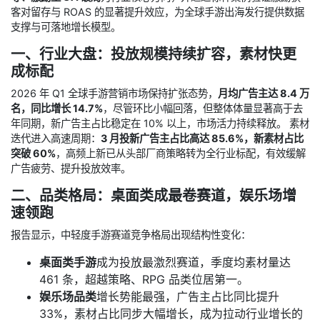
客对留存与 ROAS 的显著提升效应，为全球手游出海发行提供数据
支撑与可落地增长模型。
一、行业大盘：投放规模持续扩容，素材快更
成标配
2026 年 Q1 全球手游营销市场保持扩张态势，
月均广告主达 8.4 万
名，同比增长 14.7%
，尽管环比小幅回落，但整体体量显著高于去
年同期，新广告主占比稳定在 10% 以上，市场活力持续释放。 素材
迭代进入高速周期：
3 月投新广告主占比高达 85.6%，新素材占比
突破 60%
，高频上新已从头部厂商策略转为全行业标配，有效缓解
广告疲劳、提升投放效率。
二、品类格局：桌面类成最卷赛道，娱乐场增
速领跑
报告显示，中轻度手游赛道竞争格局出现结构性变化：
桌面类手游
成为投放最激烈赛道，季度均素材量达
461 条，超越策略、RPG 品类位居第一。
娱乐场品类
增长势能最强，广告主占比同比提升
33%，素材占比同步大幅增长，成为拉动行业增长的