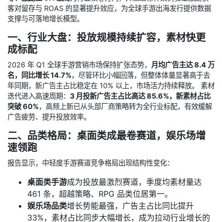
客对留存与 ROAS 的显著提升效应，为全球手游出海发行提供数据
支撑与可落地增长模型。
一、行业大盘：投放规模持续扩容，素材快更
成标配
2026 年 Q1 全球手游营销市场保持扩张态势，
月均广告主达 8.4 万
名，同比增长 14.7%
，尽管环比小幅回落，但整体体量显著高于去
年同期，新广告主占比稳定在 10% 以上，市场活力持续释放。 素材
迭代进入高速周期：
3 月投新广告主占比高达 85.6%，新素材占比
突破 60%
，高频上新已从头部厂商策略转为全行业标配，有效缓解
广告疲劳、提升投放效率。
二、品类格局：桌面类成最卷赛道，娱乐场增
速领跑
报告显示，中轻度手游赛道竞争格局出现结构性变化：
桌面类手游
成为投放最激烈赛道，季度均素材量达
461 条，超越策略、RPG 品类位居第一。
娱乐场品类
增长势能最强，广告主占比同比提升
33%，素材占比同步大幅增长，成为拉动行业增长的