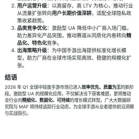
用户运营升级
：以高留存、高 LTV 为核心，推动行业
从流量扩张转向
用户长期价值深耕
，适配全球隐私政
策收紧趋势。
品类竞争优化
：激励型 UA 降低中小厂商入场门槛，
助力差异化产品突围，推动赛道从同质化内卷转向
精
品化、特色化
竞争。
出海策略升级
：为中国手游出海提供标准化增长模
型，助力厂商在全球市场实现高效、稳健的规模化扩
张。
结语
2026 年 Q1 全球中轻度手游市场已进入
效率优先、质量为王
的新阶
段。激励型 UA 的规模化应用，不仅解决当下获客难题，更将推动
全行业向
精细化、数据化、可持续
的增长模式转型。广大大数据研
究院与 MAF 将持续追踪行业动态，为全球手游从业者提供前沿洞察
与实战指引。