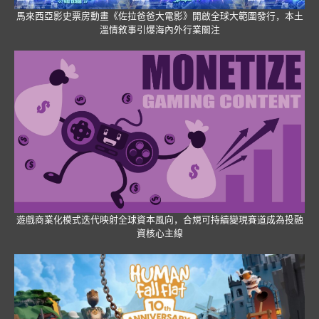
馬來西亞影史票房動畫《佐拉爸爸大電影》開啟全球大範圍發行，本土
溫情敘事引爆海內外行業關注
遊戲商業化模式迭代映射全球資本風向，合規可持續變現賽道成為投融
資核心主線