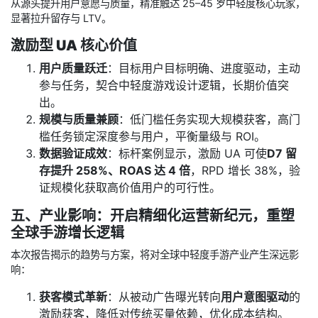
从源头提升用户意愿与质量，精准触达 25–45 岁中轻度核心玩家，
显著拉升留存与 LTV。
激励型 UA 核心价值
用户质量跃迁
：目标用户目标明确、进度驱动，主动
参与任务，契合中轻度游戏设计逻辑，长期价值突
出。
规模与质量兼顾
：低门槛任务实现大规模获客，高门
槛任务锁定深度参与用户，平衡量级与 ROI。
数据验证成效
：标杆案例显示，激励 UA 可使
D7 留
存提升 258%、ROAS 达 4 倍
，RPD 增长 38%，验
证规模化获取高价值用户的可行性。
五、产业影响：开启精细化运营新纪元，重塑
全球手游增长逻辑
本次报告揭示的趋势与方案，将对全球中轻度手游产业产生深远影
响：
获客模式革新
：从被动广告曝光转向
用户意图驱动
的
激励获客，降低对传统买量依赖，优化成本结构。