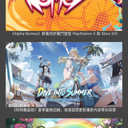
《Alpha Nomos》節奏同步戰鬥登陸 PlayStation 5 與 Xbox X/S
《阿特蘭晶核》夏季慶典回歸，海濱遐想更新攜新內容等你探索