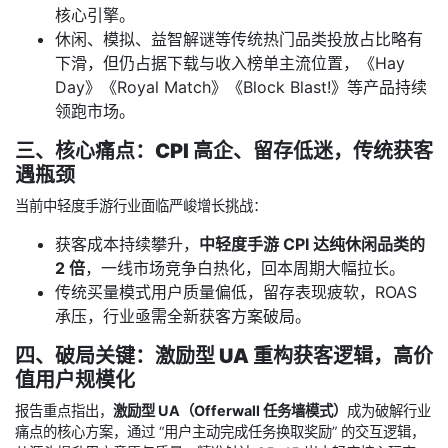
核心引擎。
休闲、模拟、益智解谜等传统热门品类投放占比略有
下滑，但仍占据下载与收入榜单主流位置，《Hay
Day》《Royal Match》《Block Blast!》等产品持续
领跑市场。
三、核心痛点：CPI 高企、留存低迷，传统获客
遇瓶颈
当前中轻度手游行业面临严峻增长挑战：
获客成本持续攀升，
中轻度手游 CPI 达纯休闲品类的
2 倍
，一线市场竞争白热化，回本周期大幅拉长。
传统买量模式用户质量偏低，留存表现疲软，ROAS
承压，行业亟需全新获客方案破局。
四、破局关键：激励型 UA 重构获客逻辑，高价
值用户规模化
报告重点指出，
激励型 UA（Offerwall 任务墙模式）
成为破解行业
痛点的核心方案，通过 “用户主动完成任务换取奖励” 的交互逻辑，