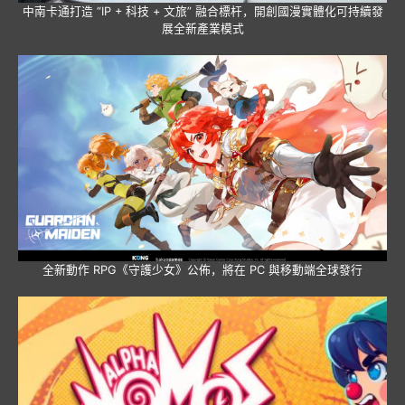
中南卡通打造 “IP + 科技 + 文旅” 融合標杆，開創國漫實體化可持續發
展全新產業模式
全新動作 RPG《守護少女》公佈，將在 PC 與移動端全球發行