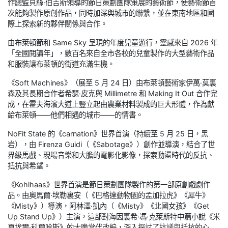
作總監貝絲·伯吉斯領導的節日策劃團隊策展的藝術節，使藝術節首
次能夠製作原創作品，同時加深與城市的聯繫，並在東南地區和國
際上探索新的夥伴關係與合作。
由布萊頓節和 Same Sky 呈現的年度兒童遊行，靈感來自 2026 年
「全國閱讀年」，數百名來自全市各校的兒童製作的大型藝術作品
和服裝讓布萊頓的街道充滿生機。
《Soft Machines》（展至 5 月 24 日）由布萊頓藝術家伊萬·莫裏
森及其長期合作者希瑟·皮克與 Millimetre 和 Making It Out 合作完
成，在霍夫海濱大道上豎立起由農業材料製成的巨大形體，作為獻
給布萊頓——他們相遇的城市——的情書。
NoFit State 的《carnation》世界首演（持續至 5 月 25 日，黑
岩），由 Firenza Guidi（《Sabotage》）創作並導演，結合了世
界級馬戲、現場音樂和大膽的電影化影像，探索動盪時代的反抗、
抵抗與希望。
《Kohlhaas》世界首演是節日策劃團隊製作的第一部原創戲劇作
品。由奧馬爾·埃勒裏安（《巴格達動物園的孟加拉虎》《犀牛》
《Misty》）導演，阿林澤·凱內（《Misty》《北國女孩》《Get
Up Stand Up》）主演，這部對海因裏希·馮·克萊斯特中篇小說《米
夏埃爾·科爾哈斯》的大膽當代改編，深入探討了抗議與抵抗的心