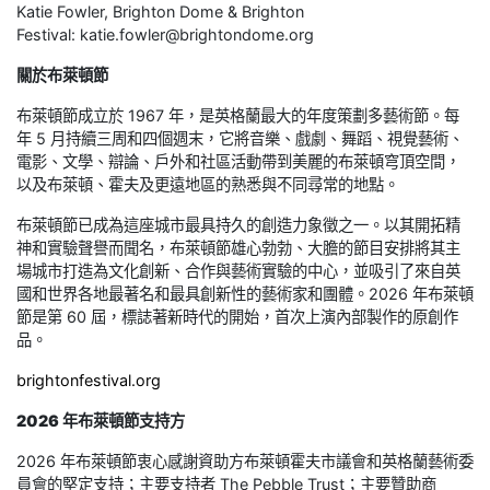
Katie Fowler, Brighton Dome & Brighton
Festival: katie.fowler@brightondome.org
關於布萊頓節
布萊頓節成立於 1967 年，是英格蘭最大的年度策劃多藝術節。每
年 5 月持續三周和四個週末，它將音樂、戲劇、舞蹈、視覺藝術、
電影、文學、辯論、戶外和社區活動帶到美麗的布萊頓穹頂空間，
以及布萊頓、霍夫及更遠地區的熟悉與不同尋常的地點。
布萊頓節已成為這座城市最具持久的創造力象徵之一。以其開拓精
神和實驗聲譽而聞名，布萊頓節雄心勃勃、大膽的節目安排將其主
場城市打造為文化創新、合作與藝術實驗的中心，並吸引了來自英
國和世界各地最著名和最具創新性的藝術家和團體。2026 年布萊頓
節是第 60 屆，標誌著新時代的開始，首次上演內部製作的原創作
品。
brightonfestival.org
2026 年布萊頓節支持方
2026 年布萊頓節衷心感謝資助方布萊頓霍夫市議會和英格蘭藝術委
員會的堅定支持；主要支持者 The Pebble Trust；主要贊助商