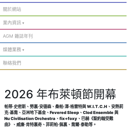
關於網站
業內資訊
AGM 雜誌年刊
媒體業務
聯絡我們
2026 年布萊頓節開幕
帕蒂·史密斯、勞裏·安德森、桑帕·澤·格雷特與 W.I.T.C.H、安熱莉
克·基喬、亞洲地下基金、Fevered Sleep、Clod Ensemble 與
Nu Civilisation Orchestra、fix+foxy、巴赫《聖約翰受難
曲》、威廉·肯特裏奇、菲莉帕·佩裏、喬爾·泰勒等。