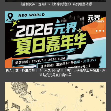
《勝利女神：妮姬》×《女神異聞錄》系列聯動確認
異人十載・道生萬物｜《一人之下》動畫十周年重磅落地上海徐匯，壓
軸點亮元界夏日嘉年華