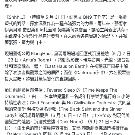
理。
《Shhh…》（持續至 5 月 31 日，紐黑文 BN9 工作室）是一場雕
塑式的對話，探索沉默作為一種充滿張力的力量。兩年來，藝術家
伊索貝爾·史密斯和阿比蓋爾·諾裏斯每週會面，讓陌生與親密共存。
由此產生的配對作品自行發聲，在未融合各自實踐的情況下，共鳴
著緊張、壓力與自主。
現場藝術公司 KlangHaus 呈現兩場場域回應式沉浸體驗（5 月 2 日
– 23 日，Anita’s Room），將動態影像、現場音樂、光線、聲音設
計和舞臺融為一體。《Last Haus on Earth》在視聽感官風暴中解
除了表演者與觀眾之間的屏障；而在《Darkroom》中，六名觀眾被
投入黑暗，體驗對氣候變化的直觀回應。
節日戲劇節目還包括：Fevered Sleep 的《Time Keeps The
Drummer》，由十二名本地兒童和一名成年打擊樂手進行的 5 小時
持續性表演；Clod Ensemble 與 Nu Civilisation Orchestra 共同呈
現的查爾斯·明格斯著名專輯《The Black Saint and the Sinner
Lady》的現場舞蹈慶典（5 月 16 日 – 17 日）；fix+foxy 對現代美
國誕生的殘酷、沉浸式重述《Dark Noon》（5 月 21 日 – 24
日），由出色的南非演員陣容演出；艾瑪·賴斯劇團攜熱門複排作品
《Malory Towers》回歸（5 月 19 日 – 23 日）；以及 Akram