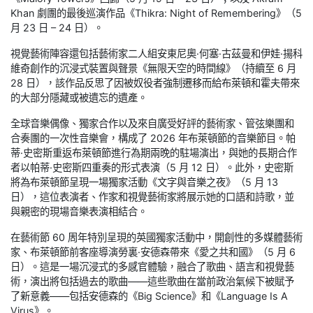
Khan 劇團的最後巡演作品《Thikra: Night of Remembering》（5
月 23 日 – 24 日）。
視覺藝術陣容還包括藝術家二人組安東尼奧·何塞·古茲曼和伊娃·揚科
維奇創作的沉浸式裝置與聲景《無限天空的時間線》（持續至 6 月
28 日），該作品反思了因被奴役者強制遷移而給布萊頓和霍夫帶來
的大部分隱藏或被遺忘的遺產。
全球音樂偶像、獨家合作以及來自廣受好評的藝術家、管弦樂團和
合奏團的一次性音樂會，構成了 2026 年布萊頓節的音樂節目。帕
蒂·史密斯重返布萊頓節進行為期兩晚的駐場演出，與她的長期合作
者以帕蒂·史密斯四重奏的形式表演（5 月 12 日）。此外，史密斯
將為布萊頓節呈現一場獨家活動《文字與音樂之夜》（5 月 13
日），這位表演者、作家和視覺藝術家將展示她的口語和詩歌，並
與親密的現場音樂表演相結合。
在藝術節 60 周年特別呈現的英國獨家活動中，開創性的多媒體藝術
家、布萊頓節前客座導演勞裏·安德森帶來《愛之共和國》（5 月 6
日）。這是一場沉浸式的多感官體驗，融合了歌曲、語言和視覺藝
術，演出將包括過去的歌曲——這些歌曲在當前政治氣候下被賦予
了新意義——包括安德森的《Big Science》和《Language Is A
Virus》。