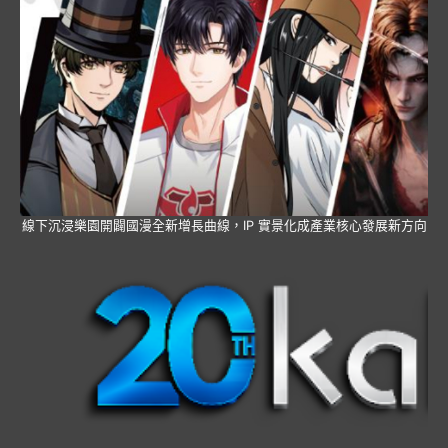
線下沉浸樂園開闢國漫全新增長曲線，IP 實景化成產業核心發展新方向