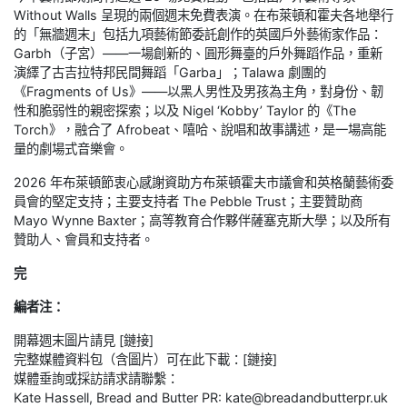
Without Walls 呈現的兩個週末免費表演。在布萊頓和霍夫各地舉行
的「無牆週末」包括九項藝術節委託創作的英國戶外藝術家作品：
Garbh（子宮）——一場創新的、圓形舞臺的戶外舞蹈作品，重新
演繹了古吉拉特邦民間舞蹈「Garba」；Talawa 劇團的
《Fragments of Us》——以黑人男性及男孩為主角，對身份、韌
性和脆弱性的親密探索；以及 Nigel ‘Kobby’ Taylor 的《The
Torch》，融合了 Afrobeat、嘻哈、說唱和故事講述，是一場高能
量的劇場式音樂會。
2026 年布萊頓節衷心感謝資助方布萊頓霍夫市議會和英格蘭藝術委
員會的堅定支持；主要支持者 The Pebble Trust；主要贊助商
Mayo Wynne Baxter；高等教育合作夥伴薩塞克斯大學；以及所有
贊助人、會員和支持者。
完
編者注：
開幕週末圖片請見 [鏈接]
完整媒體資料包（含圖片）可在此下載：[鏈接]
媒體垂詢或採訪請求請聯繫：
Kate Hassell, Bread and Butter PR: kate@breadandbutterpr.uk