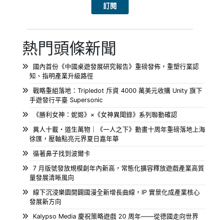
熱門頭條新聞
國內首份《中國桌遊發展研究報告》重磅發佈，重塑行業認
知、指明產業升級路徑
戰略重組落地：Tripledot 斥資 4000 萬美元收購 Unity 旗下
手遊發行平臺 Supersonic
《勝利女神：妮姬》×《女神異聞錄》系列聯動確認
異人十載・道生萬物｜《一人之下》動畫十周年重磅落地上海
徐匯，壓軸點亮元界夏日嘉年華
循著鼻子找到波爾卡
7 月版號發放規模創年內新高，常態化擴容釋放遊戲產業高質
量發展清晰風向
線下沉浸樂園開闢國漫全新增長曲線，IP 實景化成產業核心
發展新方向
Kalypso Media 慶祝策略遊戲 20 周年——從德國走向世界