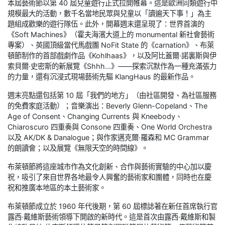
本屆藝術節以第 40 屆兒童遊行正式拉開帷幕。這是歐洲同類遊行中
規模最大的活動，數千名當地民眾與兒童以「讀遍天下事！」為主
題組成歡樂的遊行隊伍。此外，開幕週末還呈現了：世界首演的
《Soft Machines》（霍夫海濱大道上的 monumental 新社會藝術
專案）、英國頂級當代馬戲團 NoFit State 的《carnation》、布萊
頓節制作的首部戲劇作品《Kohlhaas》，以及阿比蓋爾·諾裏斯與伊
索貝爾·史密斯的新展覽《Shhh…》——探索沉默作為一種充滿張力
的力量，還有沉浸式現場藝術先驅 KlangHaus 的最新作品。
週末亮點還包括第 10 屆「我們的地方」（由社區開發、為社區服務
的免費家庭活動）；音樂演出：Beverly Glenn-Copeland、The
Age of Consent、Changing Currents 與 Kneebody、
Chiaroscuro 四重奏與 Consone 四重奏、One World Orchestra
以及 AK/DK & Danalogue；與作家邁克爾·羅森和 MC Grammar
的朗讀會；以及展覽《無限天空的時間線》。
布萊頓節將這座城市作為文化創新、合作與藝術實驗的中心加以慶
祝，吸引了來自世界各地最令人興奮的藝術家和團體，同時也在慶
祝和推廣本地區的本土藝術家。
布萊頓節成立於 1960 年代後期，第 60 屆標誌著在新任首席執行官
露西·戴維斯藝術領導下開啟的新時代。這是首次由露西·戴維斯和製