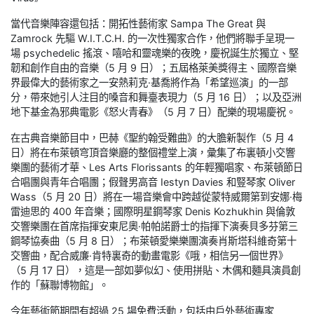
當代音樂陣容還包括：開拓性藝術家 Sampa The Great 與
Zamrock 先驅 W.I.T.C.H. 的一次性獨家合作，他們將聯手呈現一
場 psychedelic 搖滾、嘻哈和靈魂樂的夜晚，慶祝誕生於獨立、堅
韌和創作自由的音樂（5 月 9 日）；五屆格萊美獎得主、國際音樂
界最偉大的藝術家之一安熱莉克·基喬將作為「希望巡演」的一部
分，帶來她引人注目的嗓音和舞臺表現力（5 月 16 日）；以及亞洲
地下基金為邪典電影《怒火青春》（5 月 7 日）配樂的現場慶祝。
在古典音樂節目中，巴赫《聖約翰受難曲》的大膽新製作（5 月 4
日）將在布萊頓穹頂音樂廳的整個禮堂上演，彙集了布裏頓小交響
樂團的藝術才華、Les Arts Florissants 的年輕獨唱家、布萊頓節日
合唱團與青年合唱團；假聲男高音 Iestyn Davies 和豎琴家 Oliver
Wass（5 月 20 日）將在一場音樂會中跨越從蒙特威爾第到安娜·梅
雷迪思的 400 年音樂；國際明星鋼琴家 Denis Kozhukhin 與倫敦
交響樂團在首席指揮安東尼奧·帕帕諾爵士的指揮下演奏貝多芬第三
鋼琴協奏曲（5 月 8 日）；布萊頓愛樂樂團演奏肖斯塔科維奇第十
交響曲，配合威廉·肯特裏奇的動畫電影《哦，相信另一個世界》
（5 月 17 日），這是一部如夢似幻、使用拼貼、木偶和麵具演員創
作的「蘇聯博物館」。
今年藝術節期間有超過 25 場免費活動，包括由戶外藝術專家