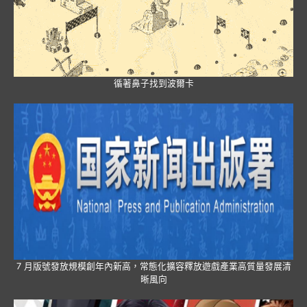
循著鼻子找到波爾卡
7 月版號發放規模創年內新高，常態化擴容釋放遊戲產業高質量發展清
晰風向