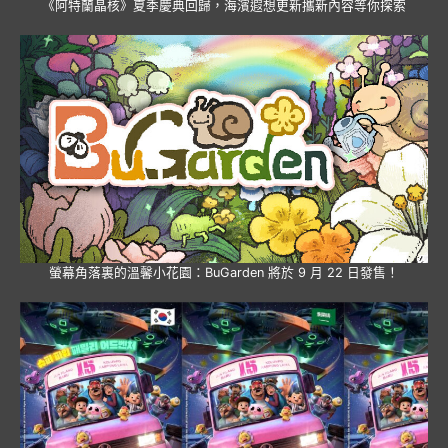
《阿特蘭晶核》夏季慶典回歸，海濱遐想更新攜新內容等你探索
螢幕角落裏的溫馨小花園：BuGarden 將於 9 月 22 日發售！