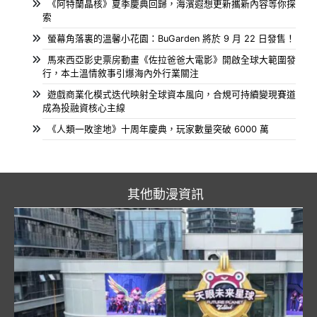
《阿特蘭晶核》夏季慶典回歸，海濱遐想更新攜新內容等你探
索
螢幕角落裏的溫馨小花園：BuGarden 將於 9 月 22 日發售！
馬來西亞影史票房動畫《佐拉爸爸大電影》開啟全球大範圍發
行，本土溫情敘事引爆海內外行業關注
遊戲商業化模式迭代映射全球資本風向，合規可持續變現賽道
成為投融資核心主線
《人類一敗塗地》十周年慶典，玩家數量突破 6000 萬
其他動漫資訊