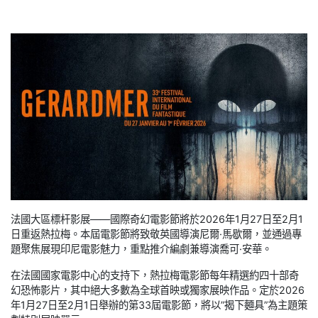
法國大區標杆影展——國際奇幻電影節將於2026年1月27日至2月1
日重返熱拉梅。本屆電影節將致敬英國導演尼爾·馬歇爾，並通過專
題聚焦展現印尼電影魅力，重點推介編劇兼導演喬可·安華。
在法國國家電影中心的支持下，熱拉梅電影節每年精選約四十部奇
幻恐怖影片，其中絕大多數為全球首映或獨家展映作品。定於2026
年1月27日至2月1日舉辦的第33屆電影節，將以”揭下麵具”為主題策