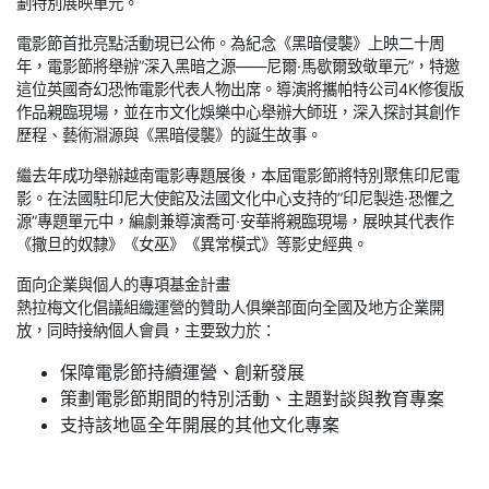
劃特別展映單元。
電影節首批亮點活動現已公佈。為紀念《黑暗侵襲》上映二十周
年，電影節將舉辦”深入黑暗之源——尼爾·馬歇爾致敬單元”，特邀
這位英國奇幻恐怖電影代表人物出席。導演將攜帕特公司4K修復版
作品親臨現場，並在市文化娛樂中心舉辦大師班，深入探討其創作
歷程、藝術淵源與《黑暗侵襲》的誕生故事。
繼去年成功舉辦越南電影專題展後，本屆電影節將特別聚焦印尼電
影。在法國駐印尼大使館及法國文化中心支持的”印尼製造·恐懼之
源”專題單元中，編劇兼導演喬可·安華將親臨現場，展映其代表作
《撒旦的奴隸》《女巫》《異常模式》等影史經典。
面向企業與個人的專項基金計畫
熱拉梅文化倡議組織運營的贊助人俱樂部面向全國及地方企業開
放，同時接納個人會員，主要致力於：
保障電影節持續運營、創新發展
策劃電影節期間的特別活動、主題對談與教育專案
支持該地區全年開展的其他文化專案