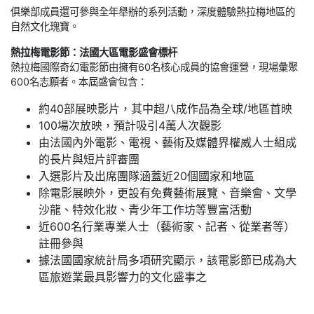
俱樂部成員還可參與全年舉辦的系列活動，深度體驗熱拉梅地區的
自然文化瑰寶。
熱拉梅電影節：法國大區電影盛會標杆
熱拉梅國際奇幻電影節由擁有60名核心成員的協會運營，現場彙聚
600名志願者。本屆盛會包含：
約40部展映影片，其中超八成作品為全球/地區首映
100場次放映，預計吸引4萬人次觀影
由法國內外電影、電視、藝術及媒體界權威人士組成
的長片與短片評審團
入選影片及出席團隊涵蓋近20個國家和地區
除電影展映外，更設有免費藝術展覽、音樂會、文學
沙龍、特效化妝、青少年工作坊等豐富活動
近600名行業專業人士（藝術家、記者、從業者等）
註冊參與
據法國國家統計局多項研究顯示，該電影節已成為大
區旅遊業最具影響力的文化盛事之