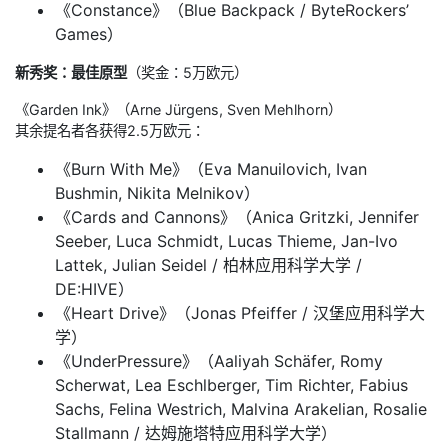
《Constance》（Blue Backpack / ByteRockers’
Games）
新秀奖：最佳原型
（奖金：5万欧元）
《Garden Ink》（Arne Jürgens, Sven Mehlhorn）
其余提名者各获得2.5万欧元：
《Burn With Me》（Eva Manuilovich, Ivan
Bushmin, Nikita Melnikov）
《Cards and Cannons》（Anica Gritzki, Jennifer
Seeber, Luca Schmidt, Lucas Thieme, Jan-Ivo
Lattek, Julian Seidel / 柏林应用科学大学 /
DE:HIVE）
《Heart Drive》（Jonas Pfeiffer / 汉堡应用科学大
学）
《UnderPressure》（Aaliyah Schäfer, Romy
Scherwat, Lea Eschlberger, Tim Richter, Fabius
Sachs, Felina Westrich, Malvina Arakelian, Rosalie
Stallmann / 达姆施塔特应用科学大学）