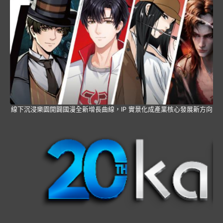
線下沉浸樂園開闢國漫全新增長曲線，IP 實景化成產業核心發展新方向