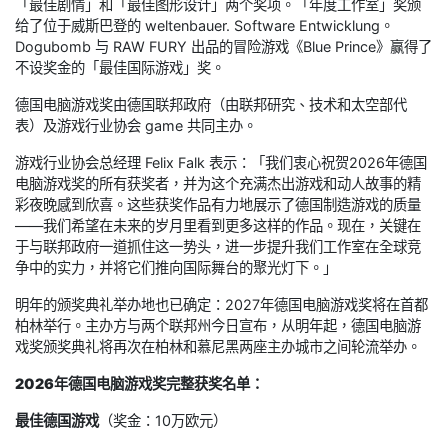
「最佳剧情」和「最佳图形设计」两个奖项。「年度工作室」奖颁
给了位于威斯巴登的 weltenbauer. Software Entwicklung。
Dogubomb 与 RAW FURY 出品的冒险游戏《Blue Prince》赢得了
不设奖金的「最佳国际游戏」奖。
德国电脑游戏奖由德国联邦政府（由联邦研究、技术和太空部代
表）及游戏行业协会 game 共同主办。
游戏行业协会总经理 Felix Falk 表示：「我们衷心祝贺2026年德国
电脑游戏奖的所有获奖者，并为这个充满杰出游戏和动人故事的精
彩夜晚感到欣喜。这些获奖作品有力地展示了德国制造游戏的质量
——我们希望在未来的岁月里看到更多这样的作品。现在，关键在
于与联邦政府一道抓住这一势头，进一步提升我们工作室在全球竞
争中的实力，并将它们推向国际舞台的聚光灯下。」
明年的颁奖典礼举办地也已确定：2027年德国电脑游戏奖将在首都
柏林举行。主办方与两个联邦州今日宣布，从明年起，德国电脑游
戏奖颁奖典礼将再次在柏林和慕尼黑两座主办城市之间轮流举办。
2026年德国电脑游戏奖完整获奖名单：
最佳德国游戏
（奖金：10万欧元）