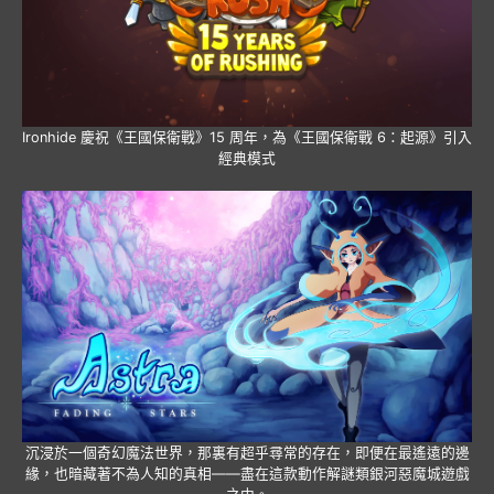
Ironhide 慶祝《王國保衛戰》15 周年，為《王國保衛戰 6：起源》引入
經典模式
沉浸於一個奇幻魔法世界，那裏有超乎尋常的存在，即便在最遙遠的邊
緣，也暗藏著不為人知的真相——盡在這款動作解謎類銀河惡魔城遊戲