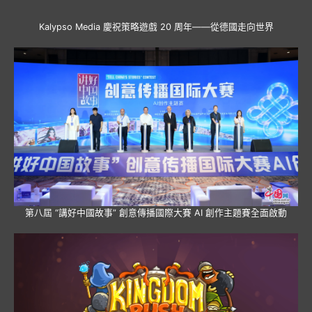
Kalypso Media 慶祝策略遊戲 20 周年——從德國走向世界
第八屆 “講好中國故事” 創意傳播國際大賽 AI 創作主題賽全面啟動