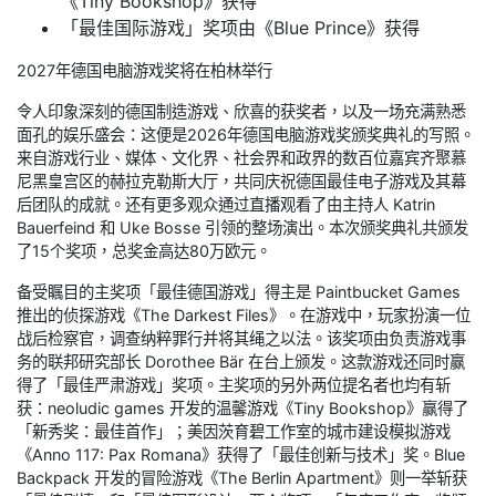
《Tiny Bookshop》获得
「最佳国际游戏」奖项由《Blue Prince》获得
2027年德国电脑游戏奖将在柏林举行
令人印象深刻的德国制造游戏、欣喜的获奖者，以及一场充满熟悉
面孔的娱乐盛会：这便是2026年德国电脑游戏奖颁奖典礼的写照。
来自游戏行业、媒体、文化界、社会界和政界的数百位嘉宾齐聚慕
尼黑皇宫区的赫拉克勒斯大厅，共同庆祝德国最佳电子游戏及其幕
后团队的成就。还有更多观众通过直播观看了由主持人 Katrin
Bauerfeind 和 Uke Bosse 引领的整场演出。本次颁奖典礼共颁发
了15个奖项，总奖金高达80万欧元。
备受瞩目的主奖项「最佳德国游戏」得主是 Paintbucket Games
推出的侦探游戏《The Darkest Files》。在游戏中，玩家扮演一位
战后检察官，调查纳粹罪行并将其绳之以法。该奖项由负责游戏事
务的联邦研究部长 Dorothee Bär 在台上颁发。这款游戏还同时赢
得了「最佳严肃游戏」奖项。主奖项的另外两位提名者也均有斩
获：neoludic games 开发的温馨游戏《Tiny Bookshop》赢得了
「新秀奖：最佳首作」；美因茨育碧工作室的城市建设模拟游戏
《Anno 117: Pax Romana》获得了「最佳创新与技术」奖。Blue
Backpack 开发的冒险游戏《The Berlin Apartment》则一举斩获