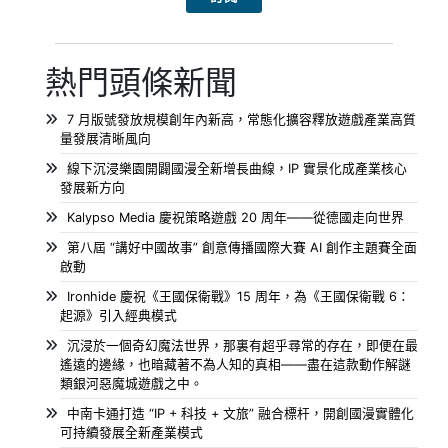
熱門頭條新聞
7 月版號發放規模創年內新高，常態化擴容釋放遊戲產業高質
量發展清晰風向
線下沉浸樂園開闢國漫全新增長曲線，IP 實景化成產業核心
發展新方向
Kalypso Media 慶祝策略遊戲 20 周年——從德國走向世界
第八屆 “講好中國故事” 創意傳播國際大賽 AI 創作主題賽全面
啟動
Ironhide 慶祝《王國保衛戰》15 周年，為《王國保衛戰 6：
起源》引入經典模式
沉浸於一個奇幻魔法世界，那裏有超乎尋常的存在，即便在最
遙遠的邊緣，也暗藏著不為人知的真相——盡在這款動作解謎
類銀河惡魔城遊戲之中。
中南卡通打造 “IP + 科技 + 文旅” 融合標杆，開創國漫實體化
可持續發展全新產業模式