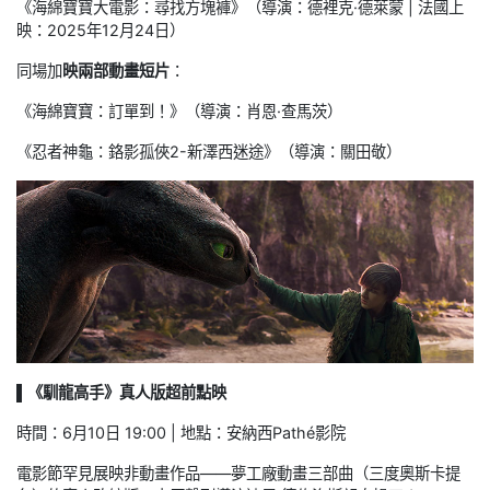
《海綿寶寶大電影：尋找方塊褲》（導演：德裡克·德萊蒙 | 法國上
映：2025年12月24日）
同場加
映兩部動畫短片
：
《海綿寶寶：訂單到！》（導演：肖恩·查馬茨）
《忍者神龜：鉻影孤俠2-新澤西迷途》（導演：關田敬）
▌《馴龍高手》真人版超前點映
時間：6月10日 19:00 | 地點：安納西Pathé影院
電影節罕見展映非動畫作品——夢工廠動畫三部曲（三度奧斯卡提