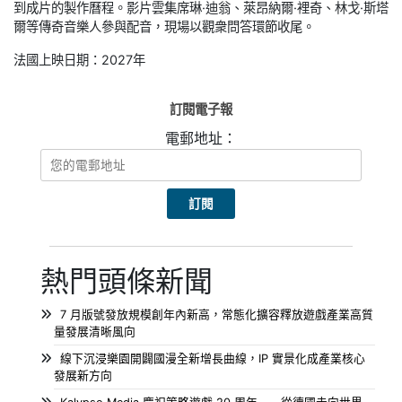
到成片的製作曆程。影片雲集席琳·迪翁、萊昂納爾·裡奇、林戈·斯塔
爾等傳奇音樂人參與配音，現場以觀衆問答環節收尾。
法國上映日期：2027年
訂閱電子報
電郵地址：
熱門頭條新聞
7 月版號發放規模創年內新高，常態化擴容釋放遊戲產業高質
量發展清晰風向
線下沉浸樂園開闢國漫全新增長曲線，IP 實景化成產業核心
發展新方向