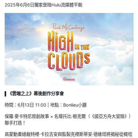
2025年6月6日獨家登陸Hulu流媒體平颱
▌《雲端之上》幕後創作分享會
時間：6月13日 11:00 | 地點：Bonlieu小廳
保羅·麥卡特尼原創故事 × 名導托比·根克爾（《諾亞方舟大冒險》）
聯手打造！
高蒙動畫總裁特裡·卡拉吉安與監製克裡斯蒂安·德維塔將揭秘從概唸