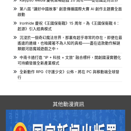
Kalypso Media 慶祝策略遊戲 20 周年——從德國走向世界
第八屆 “講好中國故事” 創意傳播國際大賽 AI 創作主題賽全面
啟動
Ironhide 慶祝《王國保衛戰》15 周年，為《王國保衛戰 6：
起源》引入經典模式
沉浸於一個奇幻魔法世界，那裏有超乎尋常的存在，即便在最
遙遠的邊緣，也暗藏著不為人知的真相——盡在這款動作解謎
類銀河惡魔城遊戲之中。
中南卡通打造 “IP + 科技 + 文旅” 融合標杆，開創國漫實體化
可持續發展全新產業模式
全新動作 RPG《守護少女》公佈，將在 PC 與移動端全球發
行
其他動漫資訊