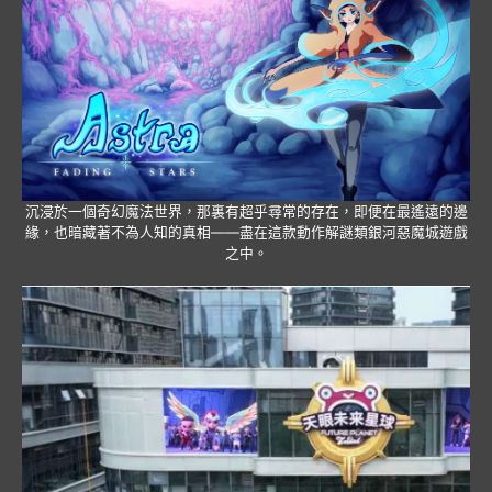
沉浸於一個奇幻魔法世界，那裏有超乎尋常的存在，即便在最遙遠的邊
緣，也暗藏著不為人知的真相——盡在這款動作解謎類銀河惡魔城遊戲
之中。