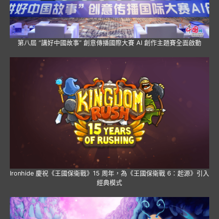
第八屆 “講好中國故事” 創意傳播國際大賽 AI 創作主題賽全面啟動
Ironhide 慶祝《王國保衛戰》15 周年，為《王國保衛戰 6：起源》引入
經典模式