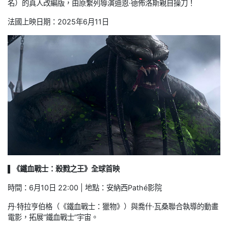
名）的真人改編版，由原繫列導演迪恩·德佈洛斯親自操刀！
法國上映日期：2025年6月11日
▌《鐵血戰士：殺戮之王》全球首映
時間：6月10日 22:00 | 地點：安納西Pathé影院
丹·特拉亨伯格（《鐵血戰士：獵物》）與喬什·瓦桑聯合執導的動畫
電影，拓展”鐵血戰士”宇宙。