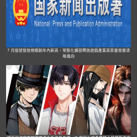
7 月版號發放規模創年內新高，常態化擴容釋放遊戲產業高質量發展清
晰風向