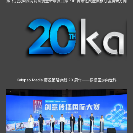
線下沉浸樂園開闢國漫全新增長曲線，IP 實景化成產業核心發展新方向
Kalypso Media 慶祝策略遊戲 20 周年——從德國走向世界