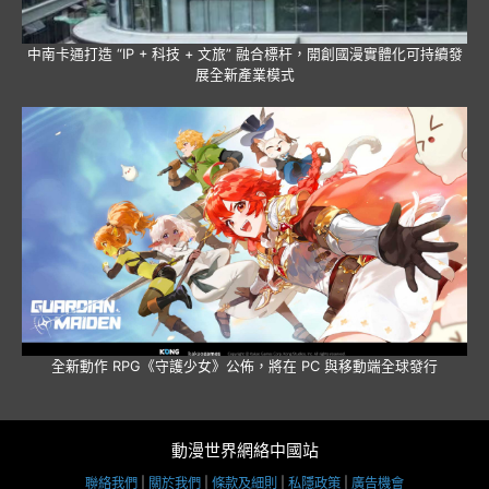
中南卡通打造 “IP + 科技 + 文旅” 融合標杆，開創國漫實體化可持續發
展全新產業模式
全新動作 RPG《守護少女》公佈，將在 PC 與移動端全球發行
動漫世界網絡中國站
聯絡我們
|
關於我們
|
條款及細則
|
私隱政策
|
廣告機會