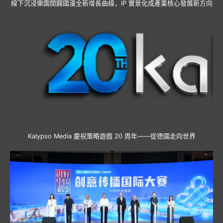
線下沉浸樂園開闢國漫全新增長曲線，IP 實景化成產業核心發展新方向
Kalypso Media 慶祝策略遊戲 20 周年——從德國走向世界