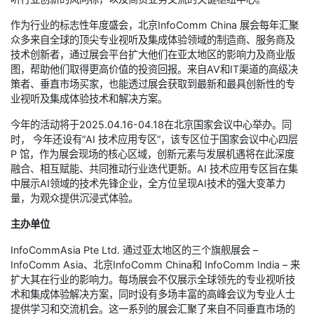
作为行业的标志性年度盛会，北京InfoComm China 展会每年汇聚
众多来自全球的顶尖专业视听及集成体验领域的制造商、服务商及
技术创新者，通过展会平台扩大他们在亚太地区的影响力及商业版
图，帮助他们取得更高价值的投资回报。来自AV和IT渠道的高级决
策者、垂直市场买家，也能透过展会获取到最新和最具创新性的专
业视听及集成体验技术和解决方案。
今年的活动将于2025.04.16-04.18在北京国家会议中心举办。同
时， 今年还设有“AI 技术应用专区”，该专区位于国家会议中心四层
P 馆，作为展会现场的核心区域，创新元素与发展机遇将在此深度
融合、相互赋能、共同推动行业迭代更新。AI 技术应用专区旨在集
中展示AI领域的技术先锋企业，全方位呈现AI技术的强大变革力
量，为观众提供沉浸式体验。
主办单位
InfoCommAsia Pte Ltd. 通过亚太地区的三个旗舰展会 –
InfoComm Asia、北京InfoComm China和 InfoComm India – 来
扩大其在行业的影响力。每场展会不仅展示全球领先的专业视听技
术和集成体验解决方案，同时设有多场丰富的高峰会议为专业人士
提供学习和交流机会。这一系列的展会汇聚了来自不同垂直市场的