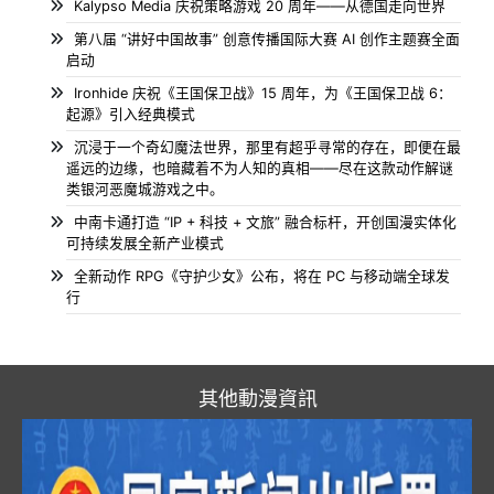
Kalypso Media 庆祝策略游戏 20 周年——从德国走向世界
第八届 “讲好中国故事” 创意传播国际大赛 AI 创作主题赛全面
启动
Ironhide 庆祝《王国保卫战》15 周年，为《王国保卫战 6：
起源》引入经典模式
沉浸于一个奇幻魔法世界，那里有超乎寻常的存在，即便在最
遥远的边缘，也暗藏着不为人知的真相——尽在这款动作解谜
类银河恶魔城游戏之中。
中南卡通打造 “IP + 科技 + 文旅” 融合标杆，开创国漫实体化
可持续发展全新产业模式
全新动作 RPG《守护少女》公布，将在 PC 与移动端全球发
行
其他動漫資訊