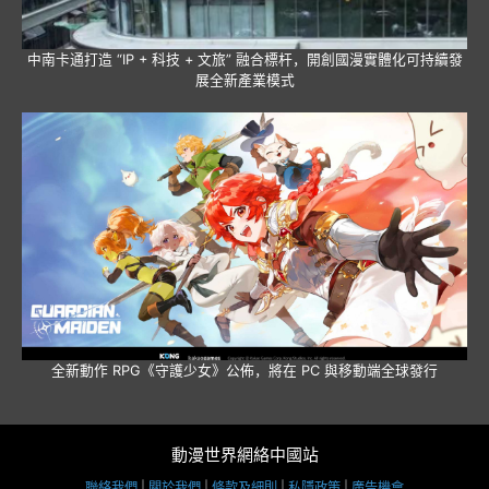
中南卡通打造 “IP + 科技 + 文旅” 融合標杆，開創國漫實體化可持續發
展全新產業模式
全新動作 RPG《守護少女》公佈，將在 PC 與移動端全球發行
動漫世界網絡中國站
聯絡我們
|
關於我們
|
條款及細則
|
私隱政策
|
廣告機會