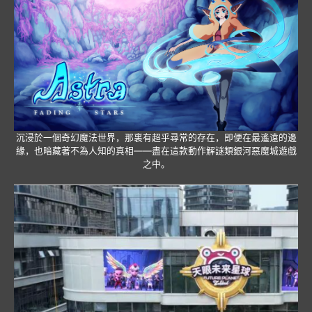
沉浸於一個奇幻魔法世界，那裏有超乎尋常的存在，即便在最遙遠的邊
緣，也暗藏著不為人知的真相——盡在這款動作解謎類銀河惡魔城遊戲
之中。