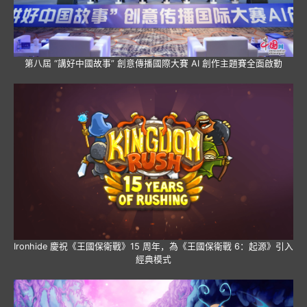
第八屆 “講好中國故事” 創意傳播國際大賽 AI 創作主題賽全面啟動
Ironhide 慶祝《王國保衛戰》15 周年，為《王國保衛戰 6：起源》引入
經典模式