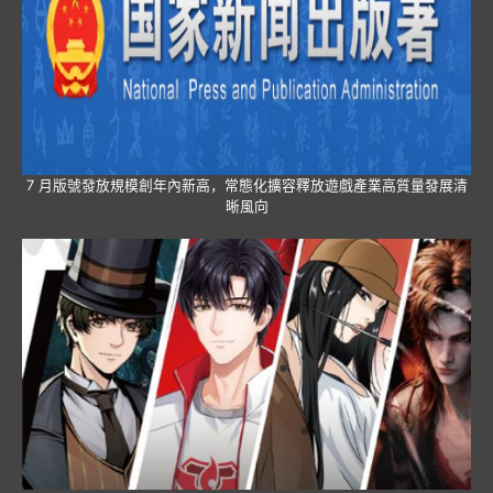
7 月版號發放規模創年內新高，常態化擴容釋放遊戲產業高質量發展清
晰風向