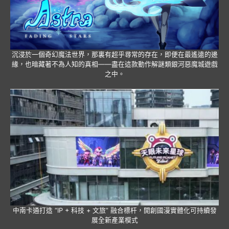
沉浸於一個奇幻魔法世界，那裏有超乎尋常的存在，即便在最遙遠的邊
緣，也暗藏著不為人知的真相——盡在這款動作解謎類銀河惡魔城遊戲
之中。
中南卡通打造 “IP + 科技 + 文旅” 融合標杆，開創國漫實體化可持續發
展全新產業模式