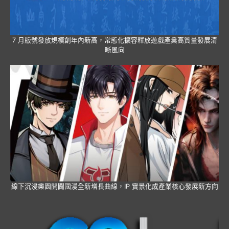
7 月版號發放規模創年內新高，常態化擴容釋放遊戲產業高質量發展清
晰風向
線下沉浸樂園開闢國漫全新增長曲線，IP 實景化成產業核心發展新方向