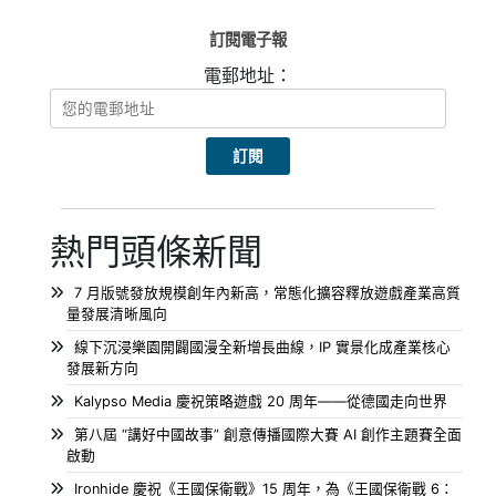
訂閱電子報
電郵地址：
熱門頭條新聞
7 月版號發放規模創年內新高，常態化擴容釋放遊戲產業高質
量發展清晰風向
線下沉浸樂園開闢國漫全新增長曲線，IP 實景化成產業核心
發展新方向
Kalypso Media 慶祝策略遊戲 20 周年——從德國走向世界
第八屆 “講好中國故事” 創意傳播國際大賽 AI 創作主題賽全面
啟動
Ironhide 慶祝《王國保衛戰》15 周年，為《王國保衛戰 6：