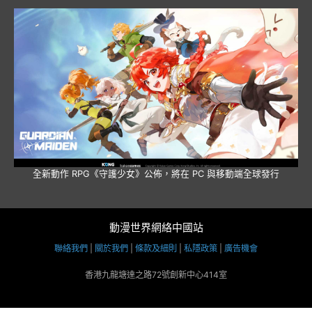
全新動作 RPG《守護少女》公佈，將在 PC 與移動端全球發行
動漫世界網絡中國站
聯絡我們
|
關於我們
|
條款及細則
|
私隱政策
|
廣告機會
香港九龍塘達之路72號創新中心414室