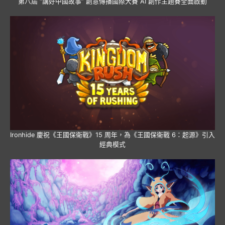
第八屆 “講好中國故事” 創意傳播國際大賽 AI 創作主題賽全面啟動
Ironhide 慶祝《王國保衛戰》15 周年，為《王國保衛戰 6：起源》引入
經典模式