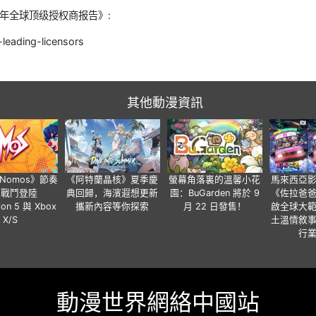
23年全球顶级授权商报告》:
leading-licensors
其他動漫資訊
a Nomos》節奏
《阿特蘭晶核》夏季慶
螢幕角落裏的溫馨小花
馬來西亞
步戰鬥登陸
典回歸，海濱遐想更新
園：BuGarden 將於 9
《佐拉爸
tion 5 與 Xbox
攜新內容等你探索
月 22 日發售！
啟全球大
X/S
土溫情敘
行
動漫世界網絡中國站