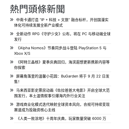
熱門頭條新聞
中南卡通打造 “IP + 科技 + 文旅” 融合标杆，开创国漫实
体化可持续发展全新产业模式
全新动作 RPG《守护少女》公布，将在 PC 与移动端全球
发行
《Alpha Nomos》节奏同步战斗登陆 PlayStation 5 与
Xbox X/S
《阿特兰晶核》夏季庆典回归，海滨遐想更新携新内容等
你探索
屏幕角落里的温馨小花园：BuGarden 将于 9 月 22 日发
售！
马来西亚影史票房动画《佐拉爸爸大电影》开启全球大范
围发行，本土温情叙事引爆海内外行业关注
游戏商业化模式迭代映射全球资本风向，合规可持续变现
赛道成为投融资核心主线
《人类一败涂地》十周年庆典，玩家数量突破 6000 万