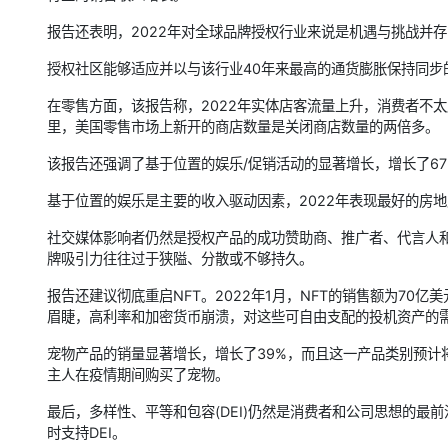
报告还表明，2022年对全球品牌授权行业来说是机遇与挑战并
授权社区能够适应并以与该行业40年来最高的通货膨胀保持同步
在零售方面，该报告称，2022年实体店客流量上升，消费者不太愿意在
里，美国零售市场上新开的商店数量是关闭商店数量的两倍多。
该报告还强调了基于位置的娱乐/促销活动的显著增长，增长了67
基于位置的娱乐是主要的收入驱动因素，2022年表现最好的房地产类
社交媒体影响者仍然是授权产品的成功赞助商、推广者、代言人
牌吸引力往往过于狭隘、分散或不够持久。
报告还建议彻底重启NFT。2022年1月，NFT的销售额为70
眉睫，高利率和加密货币崩溃，对这些可自由支配的投机资产的需求
宠物产品的销量显著增长，增长了39%，而且这一产品类别预计
主人在疫情期间购买了宠物。
最后，多样性、平等和包容(DEI)仍然是消费者和公司思想的最
时支持DEI。