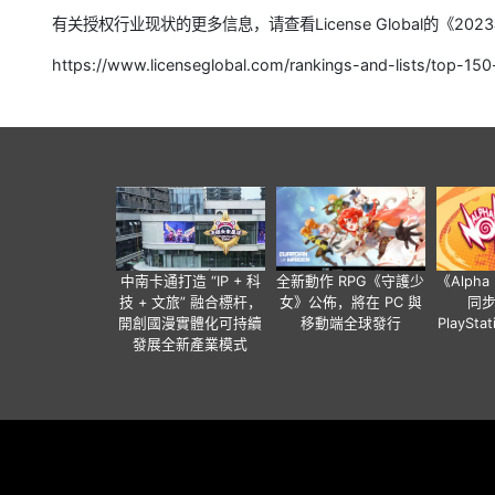
有关授权行业现状的更多信息，请查看License Global的《20
https://www.licenseglobal.com/rankings-and-lists/top-150-
中南卡通打造 “IP + 科
全新動作 RPG《守護少
《Alph
技 + 文旅” 融合標杆，
女》公佈，將在 PC 與
同
開創國漫實體化可持續
移動端全球發行
PlaySta
發展全新產業模式