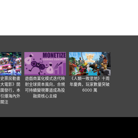
影史票房動畫
遊戲商業化模式迭代映
《人類一敗塗地》十周
爸大電影》開
射全球資本風向，合規
年慶典，玩家數量突破
範圍發行，本
可持續變現賽道成為投
6000 萬
事引爆海內外
融資核心主線
業關注