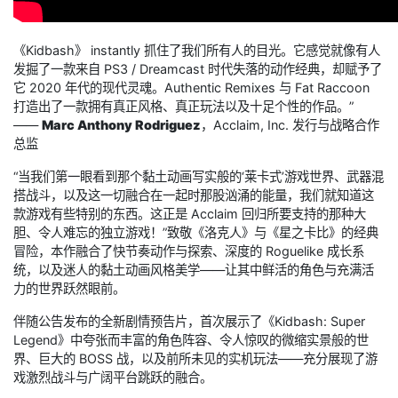
《Kidbash》 instantly 抓住了我们所有人的目光。它感觉就像有人
发掘了一款来自 PS3 / Dreamcast 时代失落的动作经典，却赋予了
它 2020 年代的现代灵魂。Authentic Remixes 与 Fat Raccoon
打造出了一款拥有真正风格、真正玩法以及十足个性的作品。”
——
Marc Anthony Rodriguez
，Acclaim, Inc. 发行与战略合作
总监
“当我们第一眼看到那个黏土动画写实般的‘莱卡式’游戏世界、武器混
搭战斗，以及这一切融合在一起时那股汹涌的能量，我们就知道这
款游戏有些特别的东西。这正是 Acclaim 回归所要支持的那种大
胆、令人难忘的独立游戏！”致敬《洛克人》与《星之卡比》的经典
冒险，本作融合了快节奏动作与探索、深度的 Roguelike 成长系
统，以及迷人的黏土动画风格美学——让其中鲜活的角色与充满活
力的世界跃然眼前。
伴随公告发布的全新剧情预告片，首次展示了《Kidbash: Super
Legend》中夸张而丰富的角色阵容、令人惊叹的微缩实景般的世
界、巨大的 BOSS 战，以及前所未见的实机玩法——充分展现了游
戏激烈战斗与广阔平台跳跃的融合。