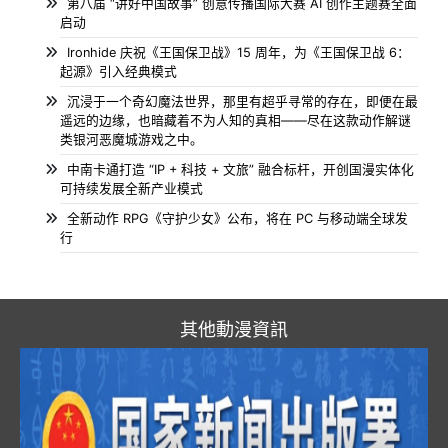
第八届 “讲好中国故事” 创意传播国际大赛 AI 创作主题赛全面
启动
Ironhide 庆祝《王国保卫战》15 周年，为《王国保卫战 6：
起源》引入经典模式
沉浸于一个奇幻魔法世界，那里有超乎寻常的存在，即便在最
遥远的边缘，也暗藏着不为人知的真相——尽在这款动作解谜
类银河恶魔城游戏之中。
中南卡通打造 “IP + 科技 + 文旅” 融合标杆，开创国漫实体化
可持续发展全新产业模式
全新动作 RPG《守护少女》公布，将在 PC 与移动端全球发
行
其他動漫資訊