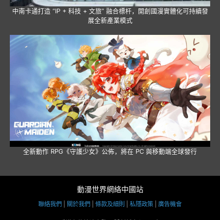
中南卡通打造 “IP + 科技 + 文旅” 融合標杆，開創國漫實體化可持續發
展全新產業模式
全新動作 RPG《守護少女》公佈，將在 PC 與移動端全球發行
動漫世界網絡中國站
聯絡我們
|
關於我們
|
條款及細則
|
私隱政策
|
廣告機會