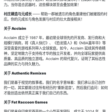
力。当你混合武器时，这些模块甚至会叠加效果！
村庄建造与元成长
—— 帮助一群被遗忘的角色重建他们被摧毁的村
庄。你的元成长与角色发展与村庄的壮大直接相关！
关于 Acclaim
Acclaim 成立于 1987 年，最初是全球领先的开发商、发行商和大
规模行销商，将《真人快打》、《恐龙猎人》和《NBA嘉年华》等
深受喜爱的游戏系列带入全球家庭。如今，Acclaim 延续其传奇精
神，坚定地致力于支持有才华的独立开发者，并向全球玩家提供高
质量、高品质的独立游戏。Acclaim 的现代复兴，证明了其标志性
品牌的实力与持久魅力。
关于 Authentic Remixes
我们是基于视觉的叙事者。我们的名字意味着：我们承认自己创作
的一切，其实都是过往所有经历的“重新混音”。然后我们追问：如何
才能创造出依然真正属于我们自己的东西。
关于 Fat Raccoon Games
我们是来自印度尼西亚的一个小型开发团队，成立于 2024 年。我