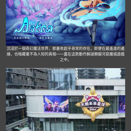
沉浸於一個奇幻魔法世界，那裏有超乎尋常的存在，即便在最遙遠的邊
緣，也暗藏著不為人知的真相——盡在這款動作解謎類銀河惡魔城遊戲
之中。