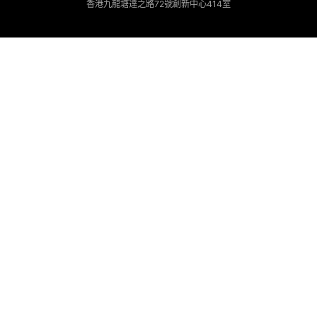
香港九龍塘達之路72號創新中心414室