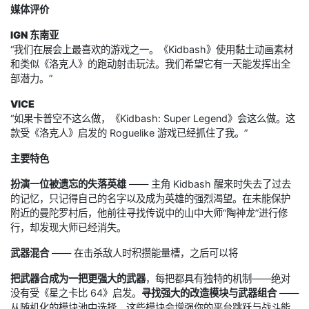
媒体评价
IGN 东南亚
“我们在展会上最喜欢的游戏之一。《Kidbash》使用黏土动画素材
和类似《洛克人》的跑动射击玩法。我们希望它有一天能发挥出全
部潜力。”
VICE
“如果卡普空不这么做，《Kidbash: Super Legend》会这么做。这
款受《洛克人》启发的 Roguelike 游戏已经抓住了我。”
主要特色
扮演一位被遗忘的失落英雄
—— 主角 Kidbash 醒来时失去了过去
的记忆，只记得自己的名字以及成为英雄的强烈渴望。在未能保护
附近的曼陀罗村后，他前往寻找传说中的山中大师“陶神龙”进行修
行，却发现大师已经消失。
武器混合
—— 在击杀敌人时积攒能量槽，之后可以将
把武器合成为一把更强大的武器
，每把都具有独特的机制——绝对
没有受《星之卡比 64》启发。
寻找强大的改造模块与武器组合
——
从随机化的模块池中选择，这些模块会增强你的平台跳跃与战斗能