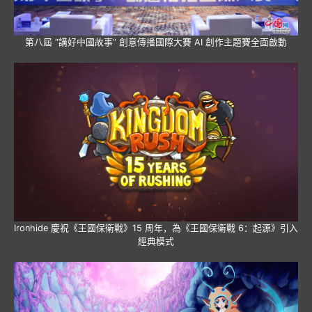
第八屆 “講好中國故事” 創意傳播國際大賽 AI 創作主題賽全面啟動
Ironhide 慶祝《王國保衛戰》15 周年，為《王國保衛戰 6：起源》引入
經典模式