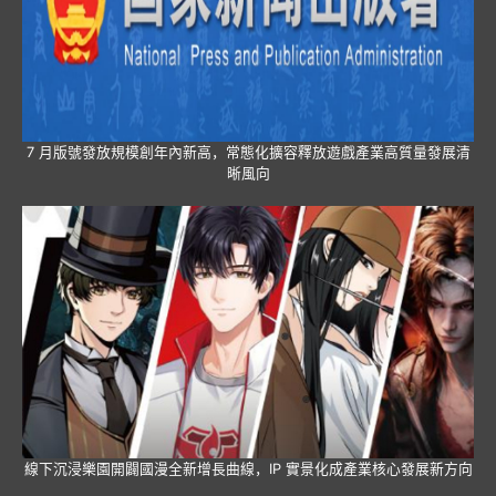
7 月版號發放規模創年內新高，常態化擴容釋放遊戲產業高質量發展清
晰風向
線下沉浸樂園開闢國漫全新增長曲線，IP 實景化成產業核心發展新方向