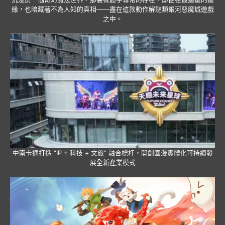
緣，也暗藏著不為人知的真相——盡在這款動作解謎類銀河惡魔城遊戲
之中。
中南卡通打造 “IP + 科技 + 文旅” 融合標杆，開創國漫實體化可持續發
展全新產業模式