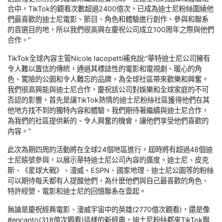
合中，TikTok的觀看次數超過2400億次，已成為迪士尼粉絲圍繞他
們最喜歡的迪士尼電影、節目、角色和體驗進行創作、參與和聯系
的首選目的地，所以我們很高興在慶祝公司成立100周年之際與他們
合作。”
TikTok全球內容主管Nicole Iacopetti補充說:“華特迪士尼公司擁有
令人難以置信的傳統，通過其標誌性的電影和電視劇、暖心的角
色、驚險的公園和令人難忘的品牌，為全球社區帶來歡樂和興奮。
我們很高興能與迪士尼合作，慶祝該公司對娛樂和全球家庭的不可
否認的影響，首先是讓TikTok熱情的迪士尼粉絲社區獲得他們在其
他地方找不到的獨特內容和體驗。我們期待著繼續與迪士尼合作，
為我們的社區提供新的、令人興奮的機會，讓他們享受他們喜歡的
內容。”
此次為期四周的活動將在全球24個地區進行，屆時將有超過48個迪
士尼賬號參與，以展示華特迪士尼公司內容的廣度。迪士尼、皮克
斯、《星球大戰》、漫威、ESPN、國家地理、迪士尼公園等的粉絲
可以期待每天都有人提醒他們，為什麽他們與自己最喜歡的角色、
特許經營、電影和迪士尼的回憶聯系在壹起。
無論是慶祝經典電影、漫威宇宙中的英雄(2770億次觀看)，還是像
#encanto(318億次觀看)這樣的新經典，迪士尼粉絲都來TikTok聯