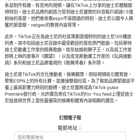
系並制作有趣、有見地的視頻，讓在TikTok上分享的迪士尼體驗變
得特別。迪士尼品牌的創造力受到迪士尼運營的抖音賬戶超過1.5億
粉絲的喜愛，他們會收看espn不容錯過的時刻、迪士尼公園令人興
奮的第壹眼、natgeo的教育內容等等。
此外，TikTok正在為迪士尼的社區策劃壹個特別的迪士尼100播放
列表，其中包括迪士尼目錄中最受歡迎的壹些熱門歌曲，包括華特
迪士尼動畫工作室的經典歌曲，如灰姑娘和獅子王，以及該工作室
即將上映的故事片《願望》，以及皮克斯動畫工作室的《玩具總動
員》系列和迪士尼品牌電視的《歌舞青春》系列等。
迪士尼是TikTok的文化推動者，娛樂觀眾，用短視頻吸引體育迷，
聚焦ESPN上的所有比賽，並連接整個社區。為了幫助品牌緊跟該平
臺上最具影響力時刻的脈搏，迪士尼還將成為TikTok pulse
Premiere發行商，允許廣告商在TikTok的For You feed上僅從迪士
尼投放與世界上壹些最優質的娛樂和體育內容相鄰的廣告。
訂閱電子報
電郵地址：