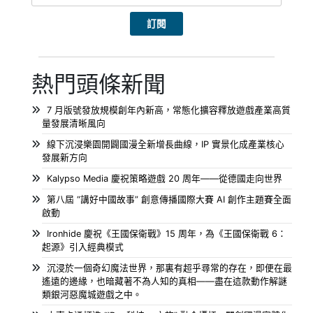
熱門頭條新聞
7 月版號發放規模創年內新高，常態化擴容釋放遊戲產業高質
量發展清晰風向
線下沉浸樂園開闢國漫全新增長曲線，IP 實景化成產業核心
發展新方向
Kalypso Media 慶祝策略遊戲 20 周年——從德國走向世界
第八屆 “講好中國故事” 創意傳播國際大賽 AI 創作主題賽全面
啟動
Ironhide 慶祝《王國保衛戰》15 周年，為《王國保衛戰 6：
起源》引入經典模式
沉浸於一個奇幻魔法世界，那裏有超乎尋常的存在，即便在最
遙遠的邊緣，也暗藏著不為人知的真相——盡在這款動作解謎
類銀河惡魔城遊戲之中。