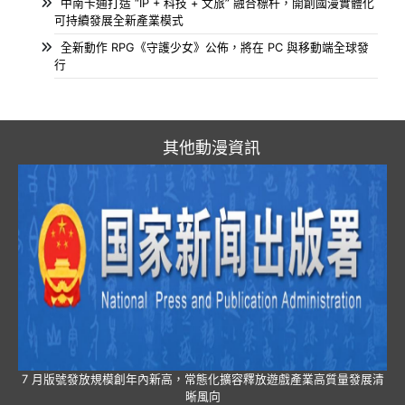
中南卡通打造 “IP + 科技 + 文旅” 融合標杆，開創國漫實體化
可持續發展全新產業模式
全新動作 RPG《守護少女》公佈，將在 PC 與移動端全球發
行
其他動漫資訊
7 月版號發放規模創年內新高，常態化擴容釋放遊戲產業高質量發展清
晰風向