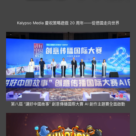
Kalypso Media 慶祝策略遊戲 20 周年——從德國走向世界
第八屆 “講好中國故事” 創意傳播國際大賽 AI 創作主題賽全面啟動