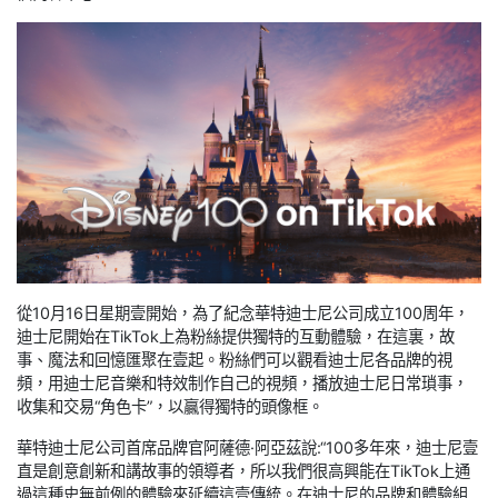
從10月16日星期壹開始，為了紀念華特迪士尼公司成立100周年，
迪士尼開始在TikTok上為粉絲提供獨特的互動體驗，在這裏，故
事、魔法和回憶匯聚在壹起。粉絲們可以觀看迪士尼各品牌的視
頻，用迪士尼音樂和特效制作自己的視頻，播放迪士尼日常瑣事，
收集和交易“角色卡”，以贏得獨特的頭像框。
華特迪士尼公司首席品牌官阿薩德·阿亞茲說:“100多年來，迪士尼壹
直是創意創新和講故事的領導者，所以我們很高興能在TikTok上通
過這種史無前例的體驗來延續這壹傳統。在迪士尼的品牌和體驗組