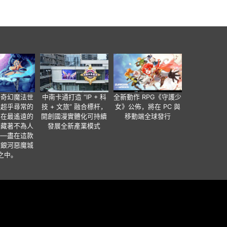
個奇幻魔法世
中南卡通打造 “IP + 科
全新動作 RPG《守護少
有超乎尋常的
技 + 文旅” 融合標杆，
女》公佈，將在 PC 與
便在最遙遠的
開創國漫實體化可持續
移動端全球發行
暗藏著不為人
發展全新產業模式
——盡在這款
類銀河惡魔城
之中。