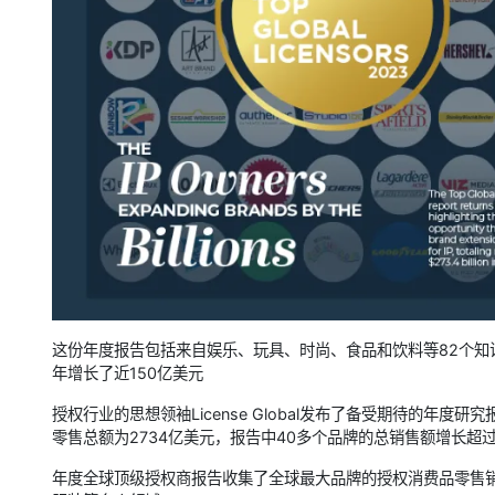
这份年度报告包括来自娱乐、玩具、时尚、食品和饮料等82个知识
年增长了近150亿美元
授权行业的思想领袖License Global发布了备受期待的年
零售总额为2734亿美元，报告中40多个品牌的总销售额增长超过
年度全球顶级授权商报告收集了全球最大品牌的授权消费品零售