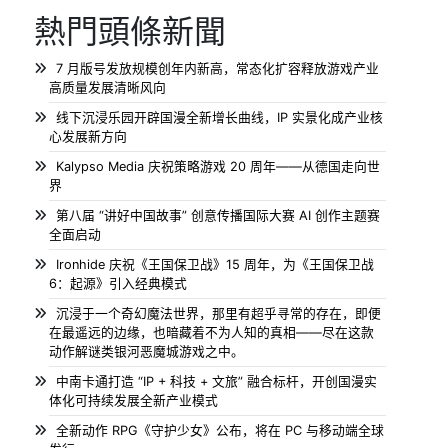
熱門頭條新聞
7 月版号发放规模创年内新高，常态化扩容释放游戏产业
高质量发展清晰风向
线下沉浸乐园开辟国漫全新增长曲线，IP 实景化成产业核
心发展新方向
Kalypso Media 庆祝策略游戏 20 周年——从德国走向世
界
第八届 “讲好中国故事” 创意传播国际大赛 AI 创作主题赛
全面启动
Ironhide 庆祝《王国保卫战》15 周年，为《王国保卫战
6：起源》引入经典模式
沉浸于一个奇幻魔法世界，那里有超乎寻常的存在，即便
在最遥远的边缘，也暗藏着不为人知的真相——尽在这款
动作解谜类银河恶魔城游戏之中。
中南卡通打造 “IP + 科技 + 文旅” 融合标杆，开创国漫实
体化可持续发展全新产业模式
全新动作 RPG《守护少女》公布，将在 PC 与移动端全球