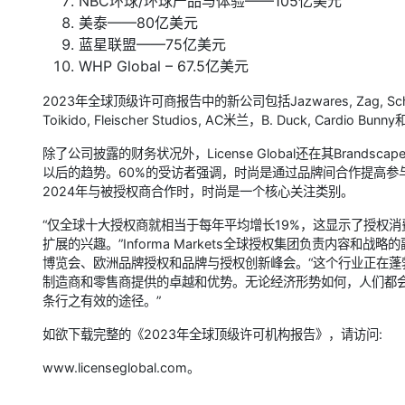
NBC环球/环球产品与体验——105亿美元
美泰——80亿美元
蓝星联盟——75亿美元
WHP Global – 67.5亿美元
2023年全球顶级许可商报告中的新公司包括Jazwares, Zag, Scholl ‘s We
Toikido, Fleischer Studios, AC米兰，B. Duck, Cardio Bu
除了公司披露的财务状况外，License Global还在其Bran
以后的趋势。60%的受访者强调，时尚是通过品牌间合作提高参
2024年与被授权商合作时，时尚是一个核心关注类别。
“仅全球十大授权商就相当于每年平均增长19%，这显示了授权
扩展的兴趣。”Informa Markets全球授权集团负责内容和战略的
博览会、欧洲品牌授权和品牌与授权创新峰会。“这个行业正在
制造商和零售商提供的卓越和优势。无论经济形势如何，人们都
条行之有效的途径。”
如欲下载完整的《2023年全球顶级许可机构报告》，请访问:
www.licenseglobal.com。