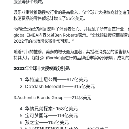
服装等多个领域。
娱乐业继续推动授权行业的最高收入，仅全球五大授权商就创造了1
权消费品的零售额总计增长了55亿美元。
“尽管全球经济问题影响了消费者信心，并扰乱了所有垂直行业，但现
global EMEA内容总监Ben Roberts表示。“全球顶
2022年的市场增长将非常可观。”
随着时间的推移，美泰的增长最为显著，其授权消费品的销售额从201
持其大片《芭比》(Barbie)而进行的品牌延伸等案例表明，成功
2023年全球十大授权商分别是:
华特迪士尼公司——617亿美元
Dotdash Meredith——315亿美元
3.Authentic Brands Group——214亿美元
华纳兄弟探索- 158亿美元
宝可梦国际——116亿美元
孩之宝——115亿美元