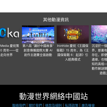
其他動漫資訊
o Media 慶祝策
第八屆 “講好中國故事”
Ironhide 慶祝《王國保
沉浸於一
20 周年——從
創意傳播國際大賽 AI
衛戰》15 周年，為《王
界，那裏
國走向世界
創作主題賽全面啟動
國保衛戰 6：起源》引
存在，即
入經典模式
邊緣，也
知的真相
動作解謎
遊戲
動漫世界網絡中國站
聯絡我們
|
關於我們
|
條款及細則
|
私隱政策
|
廣告機會