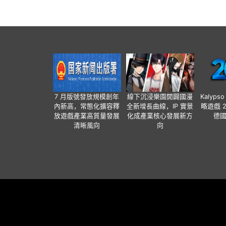
7 月版號發放規模創年
線下沉浸樂園開闢國漫
Kalyps
內新高，常態化擴容釋
全新增長曲線，IP 實景
略遊戲 
放遊戲產業高質量發展
化成產業核心發展新方
德
清晰風向
向