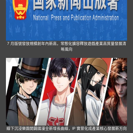
7 月版號發放規模創年內新高，常態化擴容釋放遊戲產業高質量發展清
晰風向
線下沉浸樂園開闢國漫全新增長曲線，IP 實景化成產業核心發展新方向