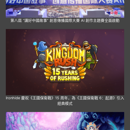
第八屆 “講好中國故事” 創意傳播國際大賽 AI 創作主題賽全面啟動
Ironhide 慶祝《王國保衛戰》15 周年，為《王國保衛戰 6：起源》引入
經典模式