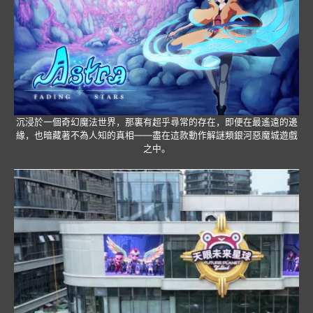
沉浸於一個奇幻魔法世界，那裏有超乎尋常的存在，即便在最遙遠的邊
緣，也暗藏著不為人知的真相——盡在這款動作解謎類銀河惡魔城遊戲
之中。