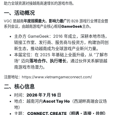
助力全球资源对接越南高速增长的游戏市场。
一、活动概况
VGC 是越南
年度规模最大、影响力最广
的 B2B 游戏行业博览会暨
系列会议，由越南游戏产业核心枢纽
GameGeek
主办。
主办方 GameGeek：2016 年成立，深耕本地市场，
链接工作室、发行商、服务商与投资方，构建协同创
新生态，推动越南成为全球游戏产业新兴力量。
本届定位：在 2025 年基础上全面升级，从 “了解市
场” 迈向
落地合作、执行增长
，通过伙伴关系解锁越
南游戏市场潜力。
注册地址：https://www.vietnamgameconnect.com/
二、核心信息
时间：
2026 年 7 月 16 日
地点：越南河内
Ascot Tay Ho
（西湖畔高端会议场
地）
主题：
CONNECT. CREATE（相遇・连接・共创）