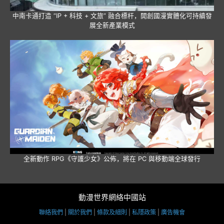
中南卡通打造 “IP + 科技 + 文旅” 融合標杆，開創國漫實體化可持續發
展全新產業模式
全新動作 RPG《守護少女》公佈，將在 PC 與移動端全球發行
動漫世界網絡中國站
聯絡我們
|
關於我們
|
條款及細則
|
私隱政策
|
廣告機會