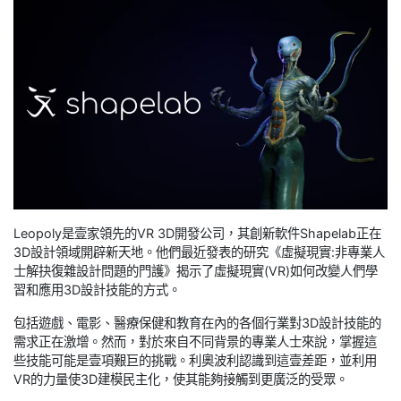
Leopoly是壹家領先的VR 3D開發公司，其創新軟件Shapelab正在
3D設計領域開辟新天地。他們最近發表的研究《虛擬現實:非專業人
士解抉復雜設計問題的門護》揭示了虛擬現實(VR)如何改變人們學
習和應用3D設計技能的方式。
包括遊戲、電影、醫療保健和教育在內的各個行業對3D設計技能的
需求正在激增。然而，對於來自不同背景的專業人士來說，掌握這
些技能可能是壹項艱巨的挑戰。利奧波利認識到這壹差距，並利用
VR的力量使3D建模民主化，使其能夠接觸到更廣泛的受眾。