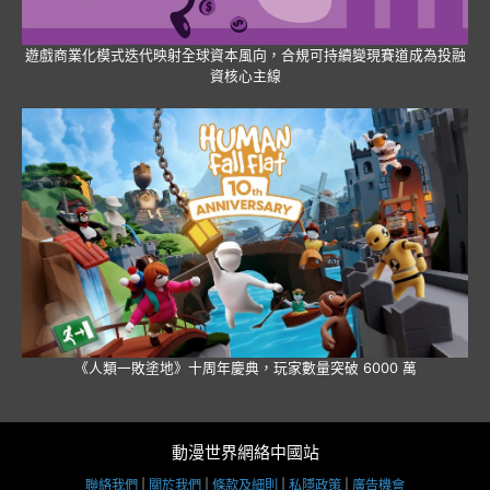
遊戲商業化模式迭代映射全球資本風向，合規可持續變現賽道成為投融
資核心主線
《人類一敗塗地》十周年慶典，玩家數量突破 6000 萬
動漫世界網絡中國站
聯絡我們
|
關於我們
|
條款及細則
|
私隱政策
|
廣告機會