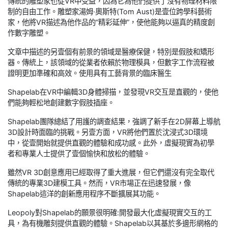
傳統的雕塑家也從VR中受益，因為它為他們提供了沒有物理材料限
制的自由工作。雕塑家湯姆·奧斯特(Tom Aust)是壹位跨學科藝術
家，他將VR描述為他作品的“精彩延伸”，使他能夠以逼真的精度創
作數字雕塑。
文章中描述的另壹個有前景的領域是醫療保健，特別是假肢和矯形
器。傳統上，該領域的從業者依賴於物理模具，但數字工作流程被
證明更加準確和高效。使用具有工藝背景的臨床醫生
Shapelab在VR中編輯3D身體掃描，並發現VR交互是直觀的，使他
們能夠輕松地創建數字假肢插座。
Shapelab團隊總結了用護的調查結果，強調了新手在2D屏幕上導航
3D設計時面臨的挑戰。另壹方面，VR將他們置於沈浸式3D環境
中，從壹開始就提供直觀的體驗和成功感。此外，虛擬現實為初學
者和專業人士提供了壹個愉快和放松的體驗。
雖然VR 3D創意應用已經取得了重大進展，但它們還沒有完全取代
傳統的專業3D建模工具。然而，VR市場正在迅速發展，像
Shapelab這洋的創新應用程序不斷擴展其功能。
Leopoly對Shapelab的願景很明確:開發最大化虛擬現實交互的工
具，為有機雕刻提供直觀的體驗。Shapelab以其基於多邊形網格的