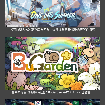
《阿特蘭晶核》夏季慶典回歸，海濱遐想更新攜新內容等你探索
螢幕角落裏的溫馨小花園：BuGarden 將於 9 月 22 日發售！