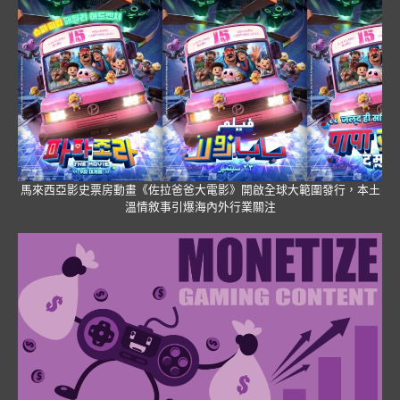
馬來西亞影史票房動畫《佐拉爸爸大電影》開啟全球大範圍發行，本土
溫情敘事引爆海內外行業關注