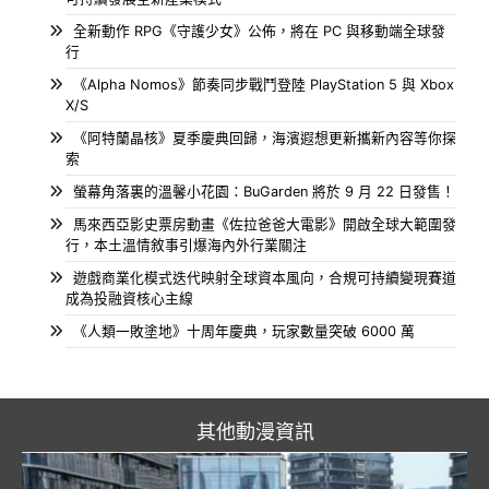
全新動作 RPG《守護少女》公佈，將在 PC 與移動端全球發
行
《Alpha Nomos》節奏同步戰鬥登陸 PlayStation 5 與 Xbox
X/S
《阿特蘭晶核》夏季慶典回歸，海濱遐想更新攜新內容等你探
索
螢幕角落裏的溫馨小花園：BuGarden 將於 9 月 22 日發售！
馬來西亞影史票房動畫《佐拉爸爸大電影》開啟全球大範圍發
行，本土溫情敘事引爆海內外行業關注
遊戲商業化模式迭代映射全球資本風向，合規可持續變現賽道
成為投融資核心主線
《人類一敗塗地》十周年慶典，玩家數量突破 6000 萬
其他動漫資訊