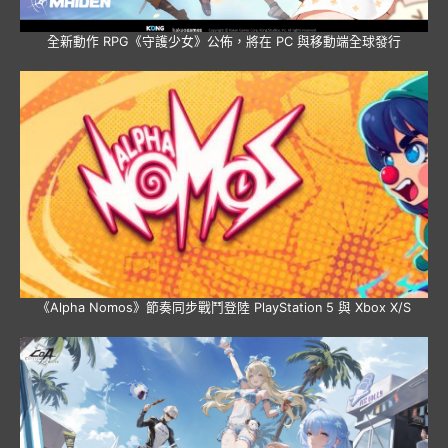
全新動作 RPG《守護少女》公佈，將在 PC 與移動端全球發行
《Alpha Nomos》節奏同步戰鬥登陸 PlayStation 5 與 Xbox X/S