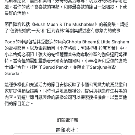
馬斯和朋友，黛西和奧利，好奇的喬治等等！玩最好的免費學前遊
戲，看你的孩子會喜歡的視頻，和你最喜歡的節目一起唱歌，下載
最好的活動。
節目陣容包括《Mush Mush & The Mushables》的新劇集，講述
了“值得紀唸的一天”和“回到森林”等劇集講述富有想象力的故事。
Pogo的陣容包括其受歡迎的角色Chhota Bheem和Little Singham
的電視節目。以及電視節目《小辛格姆：阿姆裡特·拉克瓦萊》中，
小辛格姆必須阻止強大的蛇怪薩爾普朱納奪取神聖的伽魯達阿姆裡
特。當奇怪的震動震動着米爾奇納加爾時，小辛格姆和受傷的鷹戰
士加裡合作，找回了Garud Pankh，並阻止了Sarpjuna摧毀
Garuda。
這種多樣化和充滿活力的節目安排反映了卡通公司緻力於爲兒童和
家庭提供頂級娛樂，同時也爲地區廣播公司提供與觀衆産生共鳴的
內容。對這些節目感興趣的廣播公司可以探索授權機會，以豐富他
們的節目組合。
訂閱電子報
電郵地址：