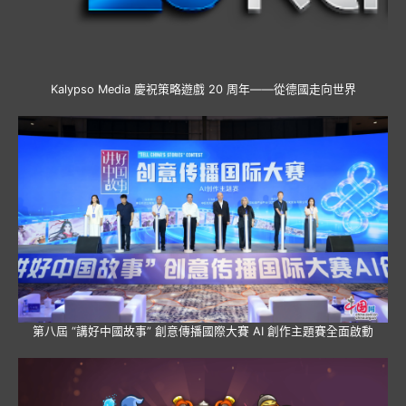
Kalypso Media 慶祝策略遊戲 20 周年——從德國走向世界
第八屆 “講好中國故事” 創意傳播國際大賽 AI 創作主題賽全面啟動