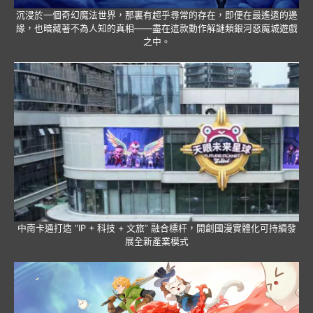
沉浸於一個奇幻魔法世界，那裏有超乎尋常的存在，即便在最遙遠的邊
緣，也暗藏著不為人知的真相——盡在這款動作解謎類銀河惡魔城遊戲
之中。
中南卡通打造 “IP + 科技 + 文旅” 融合標杆，開創國漫實體化可持續發
展全新產業模式