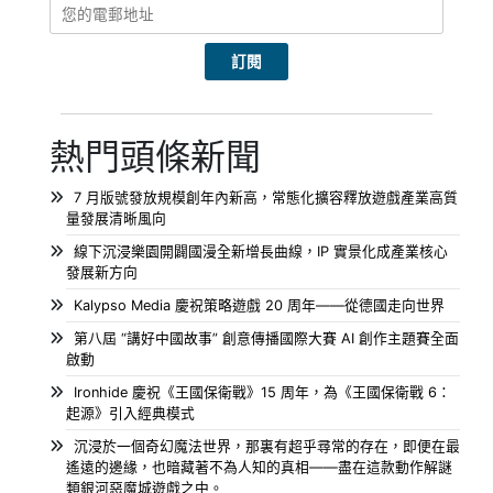
熱門頭條新聞
7 月版號發放規模創年內新高，常態化擴容釋放遊戲產業高質
量發展清晰風向
線下沉浸樂園開闢國漫全新增長曲線，IP 實景化成產業核心
發展新方向
Kalypso Media 慶祝策略遊戲 20 周年——從德國走向世界
第八屆 “講好中國故事” 創意傳播國際大賽 AI 創作主題賽全面
啟動
Ironhide 慶祝《王國保衛戰》15 周年，為《王國保衛戰 6：
起源》引入經典模式
沉浸於一個奇幻魔法世界，那裏有超乎尋常的存在，即便在最
遙遠的邊緣，也暗藏著不為人知的真相——盡在這款動作解謎
類銀河惡魔城遊戲之中。