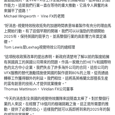
作能力。這是我們行業一直在等待的重大推動，它爲令人興奮的未
來鋪平了道路！”
Michael Illingworth， Vine FX的老闆
“好消息-視覺特效稅收抵免的加速時間表意味着製作有充分的理由馬
上開始行動。有了這個早期的開端，我們可以以強勁的勢頭開始
2025年，保持英國的競爭力，並爲整個行業的高影響力年奠定基
礎。”
Tom Lewis是Lexhag視覺特效公司的總經理
“這項稅收政策改革的提出表明，新政府清楚地了解以前的製度給擁
有英國員工的英國公司帶來的問題。作爲一家緻力於HETV和國際特
色的北方中小企業，我們失去了許多海外公司的合同，這些公司的
VFX服務的替代激勵措施使英國的製作達到80%的上限，從而通過
轉移工作獲得額外的利益。我們相信，這將爲英格蘭北部擅長生産
的富有創意的技術人才提供就業機會。”
Thomas Mattinson， Viridian FX公司董事
“今天的消息對全英國的視覺特效團隊來説簡直太棒了。對於整個行
業的人來説，在經曆了18個月的極端挑戰之後，這正是所需要的推
動，提供了必要的信心，這樣我們就可以爲即將到來的2025年的製
作感到非常興奮。”