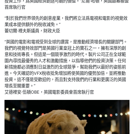
投資工作，爲英國經濟創造可觀的價值。”尼爾·哈頓，英國銀幕聯盟
首席執行官
“對於我們世界領先的創意産業，我們將立法爲電視和電影的視覺效
果成本提供額外的稅收減免。”
蕾切爾·裡夫斯議員，財政大臣
“英國的電影和電視受到全球的讚賞，是推動經濟增長的關鍵部門。
我們的視覺特效部門是英國行業皇冠上的寶石之一，擁有深厚的創
意和技術專長。但這是一個競爭激烈的時代。製片公司正在全球範
圍內尋找最優秀的人才和激勵措施，以指導他們的投資決策。任何
新措施都必須應對日益激烈的全球競爭，幫助我們以最好的姿態前
進。今天確認的VFX稅收抵免增加將使英國的優勢加倍，並將推動
投資。這不僅是受歡迎的，而且對支持我們的行業和更廣泛的英國
增長至關重要。”
艾德裡安·伍頓OBE，英國電影委員會首席執行官