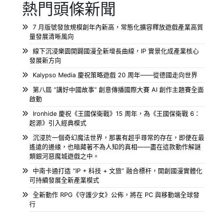
熱門頭條新聞
7 月版號發放規模創年內新高，常態化擴容釋放遊戲產業高質
量發展清晰風向
線下沉浸樂園開闢國漫全新增長曲線，IP 實景化成產業核心
發展新方向
Kalypso Media 慶祝策略遊戲 20 周年——從德國走向世界
第八屆 “講好中國故事” 創意傳播國際大賽 AI 創作主題賽全面
啟動
Ironhide 慶祝《王國保衛戰》15 周年，為《王國保衛戰 6：
起源》引入經典模式
沉浸於一個奇幻魔法世界，那裏有超乎尋常的存在，即便在最
遙遠的邊緣，也暗藏著不為人知的真相——盡在這款動作解謎
類銀河惡魔城遊戲之中。
中南卡通打造 “IP + 科技 + 文旅” 融合標杆，開創國漫實體化
可持續發展全新產業模式
全新動作 RPG《守護少女》公佈，將在 PC 與移動端全球發
行