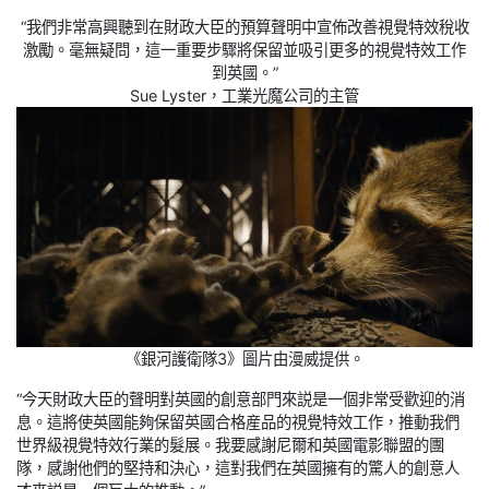
“我們非常高興聽到在財政大臣的預算聲明中宣佈改善視覺特效稅收
激勵。毫無疑問，這一重要步驟將保留並吸引更多的視覺特效工作
到英國。”
Sue Lyster，工業光魔公司的主管
《銀河護衛隊3》圖片由漫威提供。
“今天財政大臣的聲明對英國的創意部門來説是一個非常受歡迎的消
息。這將使英國能夠保留英國合格産品的視覺特效工作，推動我們
世界級視覺特效行業的髮展。我要感謝尼爾和英國電影聯盟的團
隊，感謝他們的堅持和決心，這對我們在英國擁有的驚人的創意人