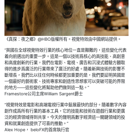
《真探：夜之鄉》@HBO版權所有。視覺特效由中國網站提供。
“英國在全球視覺特效行業的核心地位一直是艱難的，這些變化代表
着向前邁出的重要一步。這是一個以技術爲核心的高技能、高創意
和高度創新的行業，我們在電影、電視、廣告和沉浸式體驗方麵取
得的進步爲廣泛的行業帶來了廣泛的好處。隨着新興技術的影響不
斷增長，我們比以往任何時候都更加重要的是，我們要証明英國是
一個最好的藝術家、技術專家和創造性思想家可以突破可能的界限
的地方——這些變化將幫助他們做到這一點。”
Framestore公司主席William Sargent爵士
“視覺特效是電影和高端電視行業中髮展最快的部分。隨着數字內容
創作成爲所有行業的基本工具，它的技能和技術在遊戲行業和更廣
泛的經濟領域得到共享。今天的聲明爲數字經濟這一關鍵領域的投
資和就業創造提供了可喜的推動。”
Alex Hope， beloFX的首席執行官