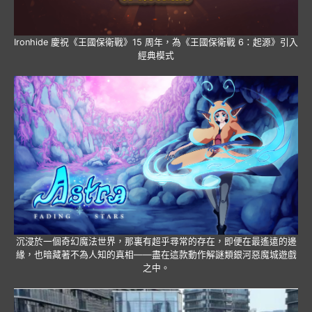
Ironhide 慶祝《王國保衛戰》15 周年，為《王國保衛戰 6：起源》引入
經典模式
沉浸於一個奇幻魔法世界，那裏有超乎尋常的存在，即便在最遙遠的邊
緣，也暗藏著不為人知的真相——盡在這款動作解謎類銀河惡魔城遊戲
之中。