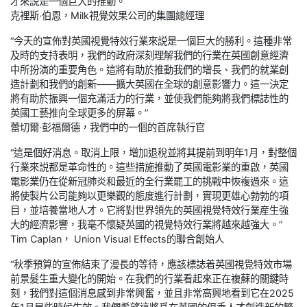
才來説是一個巨大的推動。”
克裡斯·伯恩，Milk視覺效果公司的集團總經理
“今天的宣佈對英國視覺特效行業來説是一個巨大的勝利。這種非常
及時的支持表明，我們的政府深刻理解我們的行業在英國創意經濟
中所扮演的重要角色。這將有助於推動我們的增長、我們的就業創
造計劃和我們的創新——擴大英國在全球的創意影響力。這一決定
將有助於振興一個充滿活力的行業，並使我們能夠將我們標誌性的
英國工藝推向全球更多的屏幕。”
蕾切爾·彭福爾德，我們中的一個的首席執行官
“這是個好消息。取消上限，增加退稅並將其提前到明年1月，對整個
行業來説都是革命性的。這些措施推動了英國電影業的重啟，英國
電影業仍在從新冠肺炎和最近的全行業罷工的挑戰中恢複過來。這
將使製片公司能夠以更樂觀的態度進行計劃，實現更雄心勃勃的項
目，並培養當地人才。它將對世界領先的英國視覺特效行業産生強
大的經濟影響，我毫不懷疑英國的視覺特效行業將越來越強大。”
Tim Caplan， Union Visual Effects的聯合創始人
“秋季預算的宣佈結束了漫長的等待，應該標誌着英國視覺特效市場
前景髮生重大變化的開始。在我們的行業看起來正在複蘇的關鍵時
刻，我們對這個消息感到非常興奮，並且非常高興地看到它在2025