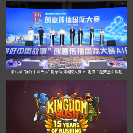
第八屆 “講好中國故事” 創意傳播國際大賽 AI 創作主題賽全面啟動