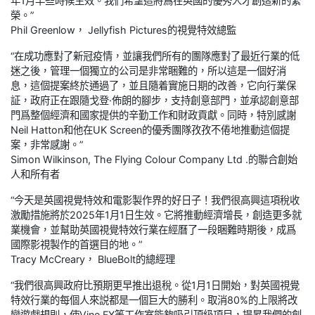
年1月早些時候生效。我們希望這將爲在英國的優秀人才創造新的繁
榮。”
Phil Greenlow， Jellyfish Pictures的視覺特效總監
“在成功應對了新冠疫情，並讓我們所有的團隊應對了最近行業的低
迷之後，管理一個獨立的公司是非常睏難的，所以這是一個好消
息，這個提案終於通過了，並且隨着實施日期的改善，它向行業保
証，政府正在跟隨戈登·佈朗的腳步，支持創意部門，並承認創意部
門爲整個經濟和國家提供的辛勤工作和財政貢獻。同時，特別感謝
Neil Hatton和他在UK Screen的優秀團隊孜孜不倦地推動這個提
案，非常感謝。”
Simon Wilkinson, The Flying Colour Company Ltd .的聯合創始
人和所有者
“今天是英國視覺特效和電影製作界的好日子！我們很高興這項稅收
激勵措施將於2025年1月1日生效。它將推動經濟增長，創造更多就
業機會，並幫助英國視覺特效行業在經曆了一段睏難時期後，成爲
國際影視製作的首選目的地。”
Tracy McCreary， BlueBolt的總經理
“我們很高興政府比預期更早推出退稅。從1月1日開始，對英國視覺
特效行業的每個人來説都是一個巨大的勝利。取消80%的上限將改
變遊戲規則，使Vine FX等工作室能夠吸引頂級項目，提昇我們的創