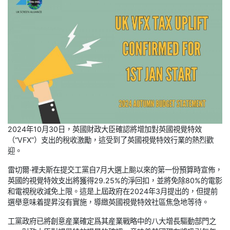
2024年10月30日，英國財政大臣確認將增加對英國視覺特效
（“VFX”）支出的稅收激勵，這受到了英國視覺特效行業的熱烈歡
迎。
雷切爾·裡夫斯在提交工黨自7月大選上颱以來的第一份預算時宣佈，
英國的視覺特效支出將獲得29.25%的淨回扣，並將免除80%的電影
和電視稅收減免上限。這是上屆政府在2024年3月提出的，但提前
選舉意味着提昇沒有實施，導緻英國視覺特效社區焦急地等待。
工黨政府已將創意産業確定爲其産業戰略中的八大增長驅動部門之