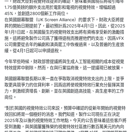
一，財政大臣對視覺特效提昇的確認，意味着英國現在將吸引每年
1.75億英鎊的額外支出用於電影和電視的視覺特效，增幅超過
45%，並創造2800個新工作崗位。
在英國銀幕聯盟（UK Screen Alliance）的要求下，財政大臣將提
昇的開始日期提前了，最初預計爲2025年4月1日，因此，從2025
年1月1日起，在英國髮生的視覺特效支出將有資格享受新的激勵措
施。這將避免製作公司爲了獲得退稅而推遲他們的支出，因爲VFX
公司需要從去年的編劇和演員罷工中恢複過來，以及普遍的生産放
緩。從4月1日起可以申請退稅。
今年早些時候，財政部曾提議將與生成人工智能相關的成本從視覺
特效提昇中剔除。然而，在與行業協商後，這一提議現已被放棄。
英國銀幕聯盟長期以來一直在爭取取消視覺特效支出的上限，並爭
取更具競爭力的信貸利率，因爲這將使視覺特效行業充分髮揮其潛
力，刺激經濟增長、創新，並在英國創造高技能、高生産率的工作
崗位。
“對於英國的視覺特效公司來説，預算中確認的從新年開始的視覺特
效回扣將是一個極好的消息。我們知道，製作公司現在正在決定
2025年及以後的視覺特效工作地點。今天的公告意味着這些客戶將
受到激勵，與英國屢獲殊榮的視覺特效社區進行數百萬美元的內向