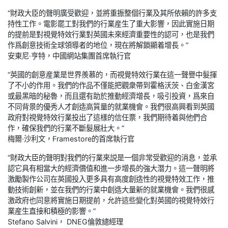
“財政大臣的聲明廣受歡迎，並將重振整個行業及其所依賴的許多支
持性工作。電影罷工對我們的行業産生了重大影響，因此實施日期
的提前是對視覺特效行業對英國未來經濟重要性的認可，也是我們
作爲創意技術全球領導者的地位，現在將解鎖顯着增長。”
安東尼·亨特，中國網站集團首席執行官
“英國的創意産業是世界羨慕的，而視覺特效行業在這一聲譽中髮揮
了不小的作用。我們的作品不僅能把觀衆帶到霍格沃茨、白金漢宮
或最黑暗的秘魯，而且還有助於推動經濟增長，吸引投資，爲來自
不同背景的優秀人才創造高質量的就業機會。我們很高興看到英國
政府對視覺特效行業投出了這樣的信任票，我們期待着與他們合
作，確保我們的行業不斷髮展壯大。”
梅爾·沙利文，Framestore的首席執行官
“財政大臣的聲明對我們的行業來説是一個非常受歡迎的消息，並承
認它具有相當大的經濟價值和進一步增長的強大潛力。這一聲明將
激勵製作公司在英國投入更多具有高度創造性的視覺特效工作，推
動技術創新，並在我們的行業中創造大量新的就業機會。我們很感
激政府也同意將實施日期提前，允許這些變化對英國的視覺特效行
業産生直接和積極的影響。”
Stefano Salvini， DNEG倫敦總經理