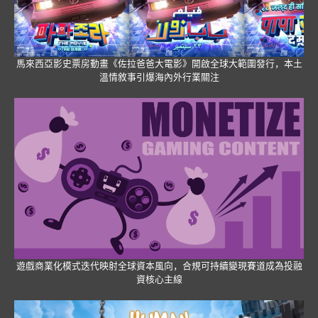
馬來西亞影史票房動畫《佐拉爸爸大電影》開啟全球大範圍發行，本土
溫情敘事引爆海內外行業關注
遊戲商業化模式迭代映射全球資本風向，合規可持續變現賽道成為投融
資核心主線