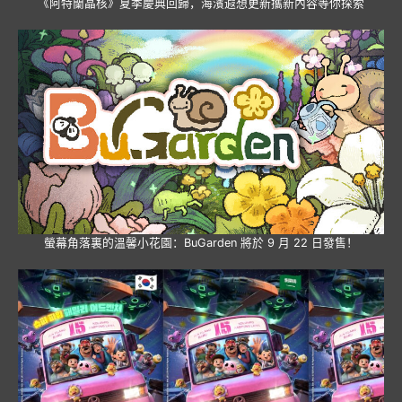
《阿特蘭晶核》夏季慶典回歸，海濱遐想更新攜新內容等你探索
螢幕角落裏的溫馨小花園：BuGarden 將於 9 月 22 日發售！