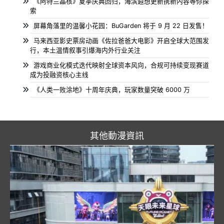
《阿特兰晶核》夏季庆典回归，海滨遐想更新携新内容等你探
索
屏幕角落里的温馨小花园：BuGarden 将于 9 月 22 日发售！
马来西亚影史票房动画《佐拉爸爸大电影》开启全球大范围发
行，本土温情叙事引爆海内外行业关注
游戏商业化模式迭代映射全球资本风向，合规可持续变现赛道
成为投融资核心主线
《人类一败涂地》十周年庆典，玩家数量突破 6000 万
其他動漫資訊