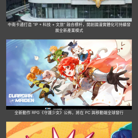
中南卡通打造 “IP + 科技 + 文旅” 融合標杆，開創國漫實體化可持續發
展全新產業模式
全新動作 RPG《守護少女》公佈，將在 PC 與移動端全球發行