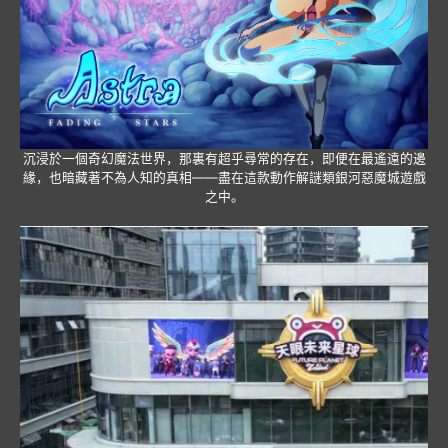
沉浸於一個奇幻魔法世界，那裏有超乎尋常的存在，即便在最遙遠的邊
緣，也暗藏著不為人知的真相——盡在這款動作解謎類銀河惡魔城遊戲
之中。