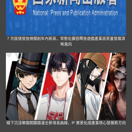
7 月版號發放規模創年內新高，常態化擴容釋放遊戲產業高質量發展清
晰風向
線下沉浸樂園開闢國漫全新增長曲線，IP 實景化成產業核心發展新方向