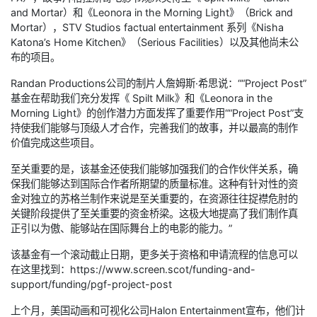
and Mortar）和《Leonora in the Morning Light》（Brick and
Mortar），STV Studios factual entertainment 系列《Nisha
Katona’s Home Kitchen》（Serious Facilities）以及其他尚未公
布的项目。
Randan Productions公司的制片人詹姆斯·希思说：““Project Post”
基金在帮助我们充分发挥《 Spilt Milk》和《Leonora in the
Morning Light》的创作潜力方面发挥了重要作用““Project Post”支
持使我们能够与顶级人才合作，完善我们的故事，并以最高的制作
价值完成这些项目。
至关重要的是，该基金还使我们能够加强我们的合作伙伴关系，确
保我们能够达到国际合作者所期望的质量标准。这种有针对性的资
金对独立的苏格兰制作来说是至关重要的，在资源往往捉襟危肘的
关键阶段提供了至关重要的资金桥梁。这极大地提高了我们制作真
正引以为傲、能够站在国际舞台上的电影的能力。”
该基金有一个滚动截止日期，更多关于资格和申请流程的信息可以
在这里找到：https://www.screen.scot/funding-and-
support/funding/pgf-project-post
上个月，美国动画和可视化公司Halon Entertainment宣布，他们计