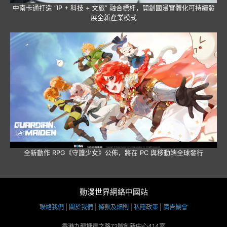
中南卡通打造 “IP + 科技 + 文旅” 融合標杆，開創國漫實體化可持續發
展全新產業模式
全新動作 RPG《守護少女》公佈，將在 PC 與移動端全球發行
動漫世界網絡中國站
聯絡我們
|
關於我們
|
條款及細則
|
私隱政策
|
廣告機會
香港九龍塘達之路72號創新中心414室