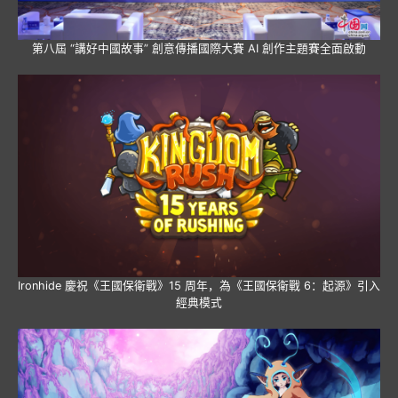
第八屆 “講好中國故事” 創意傳播國際大賽 AI 創作主題賽全面啟動
Ironhide 慶祝《王國保衛戰》15 周年，為《王國保衛戰 6：起源》引入
經典模式