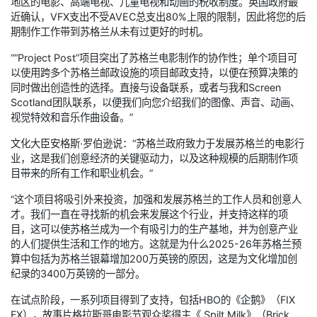
地区的电影、高端电视、儿童电视和动画的税收制度。英国政府最
近确认，VFX支出不受AVEC总支出80%上限的限制，因此将您的后
期制作工作带到苏格兰从未有过更好的时机。
““Project Post”项目突出了苏格兰电影制作的协作性；单个项目可
以使用跨多个苏格兰邮政设施的项目邮政支持，以便在预算决策的
同时做出创造性的选择。直接与设备联系，或者与我和Screen
Scotland团队联系，以便我们向您介绍我们的图像、声音、动画、
视觉特效和音乐作曲设备。”
文化大臣安格斯·罗伯逊说：“苏格兰政府致力于发展苏格兰的电影行
业，这是我们创意经济的关键驱动力，以及这种规模的后期制作项
目带来的所有工作和职业机会。”
“这个项目将吸引外来投资，加强和发展苏格兰的工作人员和创意人
才。我们一直在寻找新的机会来发展这个行业，并支持这样的项
目，这可以使苏格兰成为一个有吸引力的生产基地，并为创意产业
的人们提供生活和工作的地方。这就是为什么2025-26年苏格兰预
算中包括为苏格兰银幕增加200万英镑的原因，这是为文化增加创
纪录的3400万英镑的一部分。
在试点阶段，一系列项目得到了支持，包括HBO的《企鹅》（FIX
FX），故事片格拉斯哥电影节观众奖得主《 Spilt Milk》（Brick