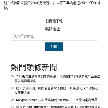
划在格拉斯哥投资2800万英镑，在未来三年内创造250个工作岗
位。
訂閱電子報
電郵地址：
熱門頭條新聞
7 月版号发放规模创年内新高，常态化扩容释放游戏产业高质
量发展清晰风向
线下沉浸乐园开辟国漫全新增长曲线，IP 实景化成产业核心
发展新方向
Kalypso Media 庆祝策略游戏 20 周年——从德国走向世界
第八届 “讲好中国故事” 创意传播国际大赛 AI 创作主题赛全面