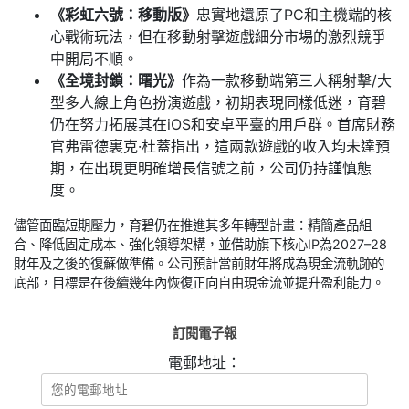
《彩虹六號：移動版》
忠實地還原了PC和主機端的核
心戰術玩法，但在移動射擊遊戲細分市場的激烈競爭
中開局不順。
《全境封鎖：曙光》
作為一款移動端第三人稱射擊/大
型多人線上角色扮演遊戲，初期表現同樣低迷，育碧
仍在努力拓展其在iOS和安卓平臺的用戶群。首席財務
官弗雷德裏克·杜蓋指出，這兩款遊戲的收入均未達預
期，在出現更明確增長信號之前，公司仍持謹慎態
度。
儘管面臨短期壓力，育碧仍在推進其多年轉型計畫：精簡產品組
合、降低固定成本、強化領導架構，並借助旗下核心IP為2027–28
財年及之後的復蘇做準備。公司預計當前財年將成為現金流軌跡的
底部，目標是在後續幾年內恢復正向自由現金流並提升盈利能力。
訂閱電子報
電郵地址：