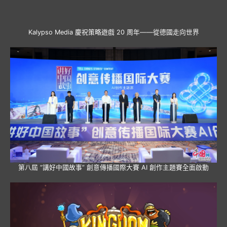
Kalypso Media 慶祝策略遊戲 20 周年——從德國走向世界
第八屆 “講好中國故事” 創意傳播國際大賽 AI 創作主題賽全面啟動