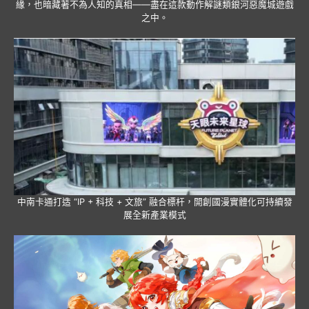
緣，也暗藏著不為人知的真相——盡在這款動作解謎類銀河惡魔城遊戲
之中。
中南卡通打造 “IP + 科技 + 文旅” 融合標杆，開創國漫實體化可持續發
展全新產業模式