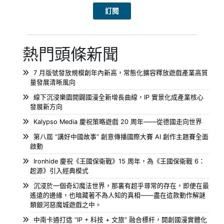
熱門頭條新聞
7 月版號發放規模創年內新高，常態化擴容釋放遊戲產業高質
量發展清晰風向
線下沉浸樂園開闢國漫全新增長曲線，IP 實景化成產業核心
發展新方向
Kalypso Media 慶祝策略遊戲 20 周年——從德國走向世界
第八屆 “講好中國故事” 創意傳播國際大賽 AI 創作主題賽全面
啟動
Ironhide 慶祝《王國保衛戰》15 周年，為《王國保衛戰 6：
起源》引入經典模式
沉浸於一個奇幻魔法世界，那裏有超乎尋常的存在，即便在最
遙遠的邊緣，也暗藏著不為人知的真相——盡在這款動作解謎
類銀河惡魔城遊戲之中。
中南卡通打造 “IP + 科技 + 文旅” 融合標杆，開創國漫實體化