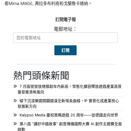
者Mirna Miličić, 弗拉多布利奇和戈蘭魯卡維納。
訂閱電子報
電郵地址：
熱門頭條新聞
7 月版號發放規模創年內新高，常態化擴容釋放遊戲產業高質
量發展清晰風向
線下沉浸樂園開闢國漫全新增長曲線，IP 實景化成產業核心
發展新方向
Kalypso Media 慶祝策略遊戲 20 周年——從德國走向世界
第八屆 “講好中國故事” 創意傳播國際大賽 AI 創作主題賽全面
啟動