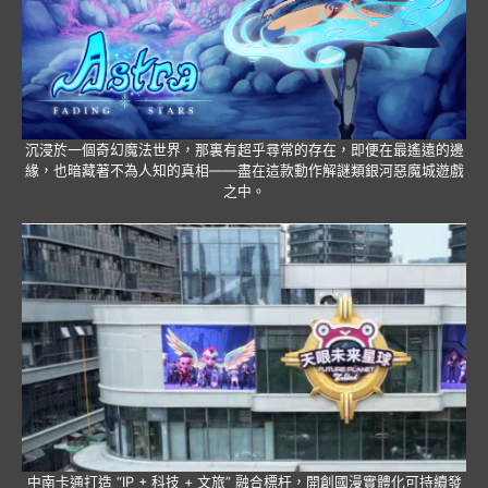
沉浸於一個奇幻魔法世界，那裏有超乎尋常的存在，即便在最遙遠的邊
緣，也暗藏著不為人知的真相——盡在這款動作解謎類銀河惡魔城遊戲
之中。
中南卡通打造 “IP + 科技 + 文旅” 融合標杆，開創國漫實體化可持續發