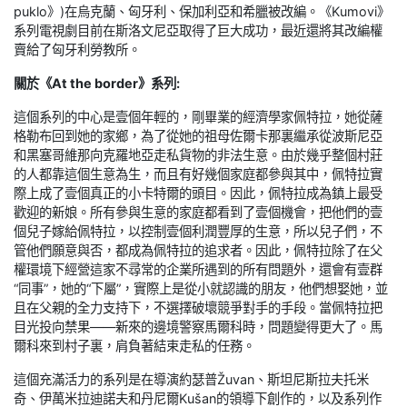
puklo》)在烏克蘭、匈牙利、保加利亞和希臘被改編。《Kumovi》
系列電視劇目前在斯洛文尼亞取得了巨大成功，最近還將其改編權
賣給了匈牙利勞教所。
關於《At the border》系列:
這個系列的中心是壹個年輕的，剛畢業的經濟學家佩特拉，她從薩
格勒布回到她的家鄉，為了從她的祖母佐爾卡那裏繼承從波斯尼亞
和黑塞哥維那向克羅地亞走私貨物的非法生意。由於幾乎整個村莊
的人都靠這個生意為生，而且有好幾個家庭都參與其中，佩特拉實
際上成了壹個真正的小卡特爾的頭目。因此，佩特拉成為鎮上最受
歡迎的新娘。所有參與生意的家庭都看到了壹個機會，把他們的壹
個兒子嫁給佩特拉，以控制壹個利潤豐厚的生意，所以兒子們，不
管他們願意與否，都成為佩特拉的追求者。因此，佩特拉除了在父
權環境下經營這家不尋常的企業所遇到的所有問題外，還會有壹群
“同事”，她的“下屬”，實際上是從小就認識的朋友，他們想娶她，並
且在父親的全力支持下，不選擇破壞競爭對手的手段。當佩特拉把
目光投向禁果——新來的邊境警察馬爾科時，問題變得更大了。馬
爾科來到村子裏，肩負著結束走私的任務。
這個充滿活力的系列是在導演約瑟普Žuvan、斯坦尼斯拉夫托米
奇、伊萬米拉迪諾夫和丹尼爾Kušan的領導下創作的，以及系列作