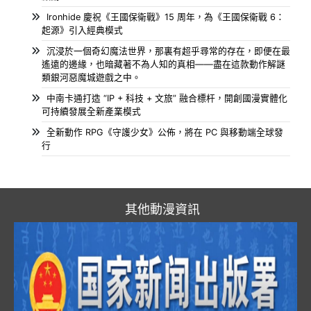
Ironhide 慶祝《王國保衛戰》15 周年，為《王國保衛戰 6：
起源》引入經典模式
沉浸於一個奇幻魔法世界，那裏有超乎尋常的存在，即便在最
遙遠的邊緣，也暗藏著不為人知的真相——盡在這款動作解謎
類銀河惡魔城遊戲之中。
中南卡通打造 “IP + 科技 + 文旅” 融合標杆，開創國漫實體化
可持續發展全新產業模式
全新動作 RPG《守護少女》公佈，將在 PC 與移動端全球發
行
其他動漫資訊