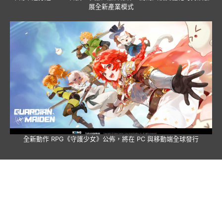
展全新產業模式
全新動作 RPG《守護少女》公佈，將在 PC 與移動端全球發行
動漫世界網絡中國站
聯絡我們
|
關於我們
|
條款及細則
|
私隱政策
|
廣告機會
香港九龍塘達之路72號創新中心414室