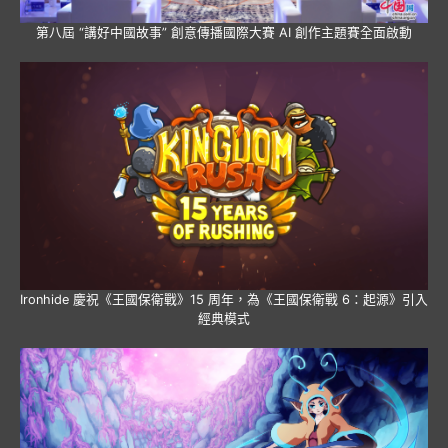
第八屆 “講好中國故事” 創意傳播國際大賽 AI 創作主題賽全面啟動
Ironhide 慶祝《王國保衛戰》15 周年，為《王國保衛戰 6：起源》引入
經典模式