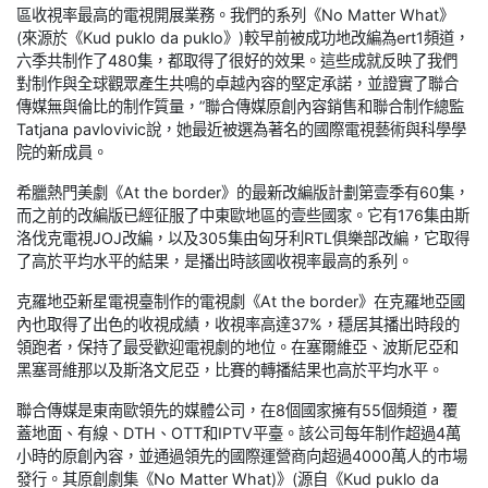
區收視率最高的電視開展業務。我們的系列《No Matter What》
(來源於《Kud puklo da puklo》)較早前被成功地改編為ert1頻道，
六季共制作了480集，都取得了很好的效果。這些成就反映了我們
對制作與全球觀眾產生共鳴的卓越內容的堅定承諾，並證實了聯合
傳媒無與倫比的制作質量，”聯合傳媒原創內容銷售和聯合制作總監
Tatjana pavlovivic說，她最近被選為著名的國際電視藝術與科學學
院的新成員。
希臘熱門美劇《At the border》的最新改編版計劃第壹季有60集，
而之前的改編版已經征服了中東歐地區的壹些國家。它有176集由斯
洛伐克電視JOJ改編，以及305集由匈牙利RTL俱樂部改編，它取得
了高於平均水平的結果，是播出時該國收視率最高的系列。
克羅地亞新星電視臺制作的電視劇《At the border》在克羅地亞國
內也取得了出色的收視成績，收視率高達37%，穩居其播出時段的
領跑者，保持了最受歡迎電視劇的地位。在塞爾維亞、波斯尼亞和
黑塞哥維那以及斯洛文尼亞，比賽的轉播結果也高於平均水平。
聯合傳媒是東南歐領先的媒體公司，在8個國家擁有55個頻道，覆
蓋地面、有線、DTH、OTT和IPTV平臺。該公司每年制作超過4萬
小時的原創內容，並通過領先的國際運營商向超過4000萬人的市場
發行。其原創劇集《No Matter What)》(源自《Kud puklo da