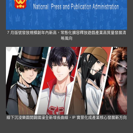
7 月版號發放規模創年內新高，常態化擴容釋放遊戲產業高質量發展清
晰風向
線下沉浸樂園開闢國漫全新增長曲線，IP 實景化成產業核心發展新方向