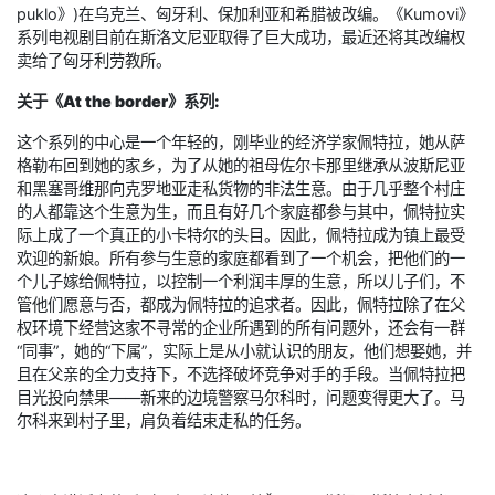
puklo》)在乌克兰、匈牙利、保加利亚和希腊被改编。《Kumovi》
系列电视剧目前在斯洛文尼亚取得了巨大成功，最近还将其改编权
卖给了匈牙利劳教所。
关于
《
At the border
》
系列:
这个系列的中心是一个年轻的，刚毕业的经济学家佩特拉，她从萨
格勒布回到她的家乡，为了从她的祖母佐尔卡那里继承从波斯尼亚
和黑塞哥维那向克罗地亚走私货物的非法生意。由于几乎整个村庄
的人都靠这个生意为生，而且有好几个家庭都参与其中，佩特拉实
际上成了一个真正的小卡特尔的头目。因此，佩特拉成为镇上最受
欢迎的新娘。所有参与生意的家庭都看到了一个机会，把他们的一
个儿子嫁给佩特拉，以控制一个利润丰厚的生意，所以儿子们，不
管他们愿意与否，都成为佩特拉的追求者。因此，佩特拉除了在父
权环境下经营这家不寻常的企业所遇到的所有问题外，还会有一群
“同事”，她的“下属”，实际上是从小就认识的朋友，他们想娶她，并
且在父亲的全力支持下，不选择破坏竞争对手的手段。当佩特拉把
目光投向禁果——新来的边境警察马尔科时，问题变得更大了。马
尔科来到村子里，肩负着结束走私的任务。