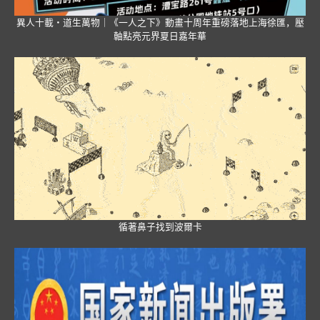
異人十載・道生萬物｜《一人之下》動畫十周年重磅落地上海徐匯，壓
軸點亮元界夏日嘉年華
循著鼻子找到波爾卡