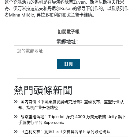
这个充满活力的系列是在导演约瑟普Žuvan、斯坦尼斯拉夫托米
奇、伊万米拉迪诺夫和丹尼尔Kušan的领导下创作的，以及系列作
者Mirna Miličić, 弗拉多布利奇和戈兰鲁卡维纳。
訂閱電子報
電郵地址：
熱門頭條新聞
国内首份《中国桌游发展研究报告》重磅发布，重塑行业认
知、指明产业升级路径
战略重组落地：Tripledot 斥资 4000 万美元收购 Unity 旗下
手游发行平台 Supersonic
《胜利女神：妮姬》×《女神异闻录》系列联动确认