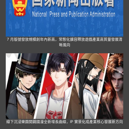
7 月版號發放規模創年內新高，常態化擴容釋放遊戲產業高質量發展清
晰風向
線下沉浸樂園開闢國漫全新增長曲線，IP 實景化成產業核心發展新方向