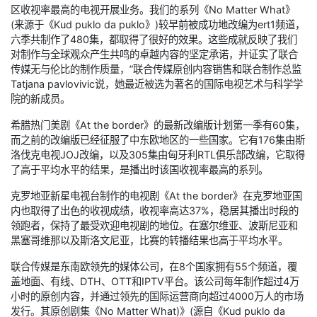
区收视率最高的电视开展业务。我们的系列《No Matter What》
(来源于《Kud puklo da puklo》)较早前被成功地改编为ert1频道，
六季共制作了480集，都取得了很好的效果。这些成就反映了我们
对制作与全球观众产生共鸣的卓越内容的坚定承诺，并证实了联合
传媒无与伦比的制作质量，”联合传媒原创内容销售和联合制作总监
Tatjana pavlovivic说，她最近被选为著名的国际电视艺术与科学学
院的新成员。
希腊热门美剧《At the border》的最新改编版计划第一季有60集，
而之前的改编版已经征服了中东欧地区的一些国家。它有176集由斯
洛伐克电视JOJ改编，以及305集由匈牙利RTL俱乐部改编，它取得
了高于平均水平的结果，是播出时该国收视率最高的系列。
克罗地亚新星电视台制作的电视剧《At the border》在克罗地亚国
内也取得了出色的收视成绩，收视率高达37%，稳居其播出时段的
领跑者，保持了最受欢迎电视剧的地位。在塞尔维亚、波斯尼亚和
黑塞哥维那以及斯洛文尼亚，比赛的转播结果也高于平均水平。
联合传媒是东南欧领先的媒体公司，在8个国家拥有55个频道，覆
盖地面、有线、DTH、OTT和IPTV平台。该公司每年制作超过4万
小时的原创内容，并通过领先的国际运营商向超过4000万人的市场
发行。其原创剧集《No Matter What)》(源自《Kud puklo da