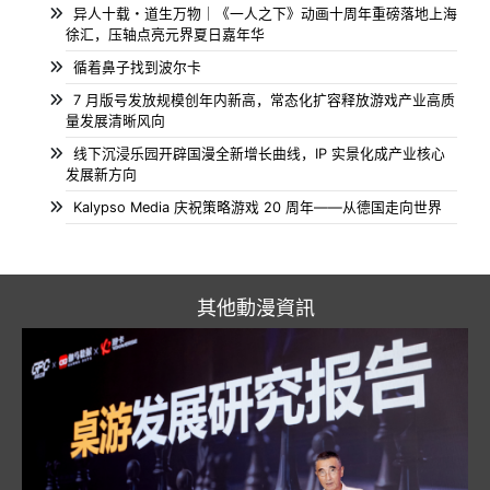
异人十载・道生万物｜《一人之下》动画十周年重磅落地上海
徐汇，压轴点亮元界夏日嘉年华
循着鼻子找到波尔卡
7 月版号发放规模创年内新高，常态化扩容释放游戏产业高质
量发展清晰风向
线下沉浸乐园开辟国漫全新增长曲线，IP 实景化成产业核心
发展新方向
Kalypso Media 庆祝策略游戏 20 周年——从德国走向世界
其他動漫資訊