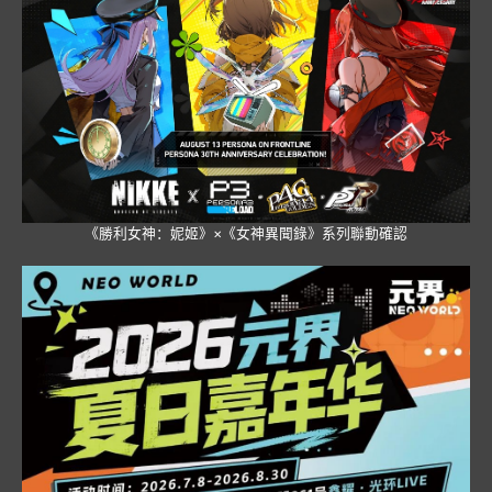
《勝利女神：妮姬》×《女神異聞錄》系列聯動確認