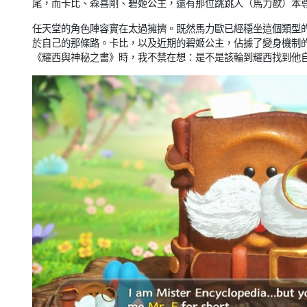
尾，而卡比、森喜剛、碧姬公主，還有那位跳跳人（馬力歐）本
任天堂的角色陣容實在太過擁擠。既然馬力歐已經穩坐這個類型
於自己的那條路。卡比，以及近期的碧姬公主，佔據了變身機制
《耀西與神秘之書》時，我不禁在想：是不是該輪到耀西找到他