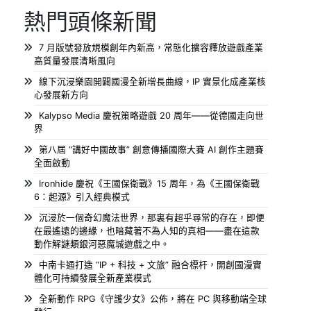
熱門頭條新聞
7 月版號發放規模創年內新高，常態化擴容釋放遊戲產業
高質量發展清晰風向
線下沉浸樂園開闢國漫全新增長曲線，IP 實景化成產業核
心發展新方向
Kalypso Media 慶祝策略遊戲 20 周年——從德國走向世
界
第八屆 “講好中國故事” 創意傳播國際大賽 AI 創作主題賽
全面啟動
Ironhide 慶祝《王國保衛戰》15 周年，為《王國保衛戰
6：起源》引入經典模式
沉浸於一個奇幻魔法世界，那裏有超乎尋常的存在，即便
在最遙遠的邊緣，也暗藏著不為人知的真相——盡在這款
動作解謎類銀河惡魔城遊戲之中。
中南卡通打造 “IP + 科技 + 文旅” 融合標杆，開創國漫實
體化可持續發展全新產業模式
全新動作 RPG《守護少女》公佈，將在 PC 與移動端全球