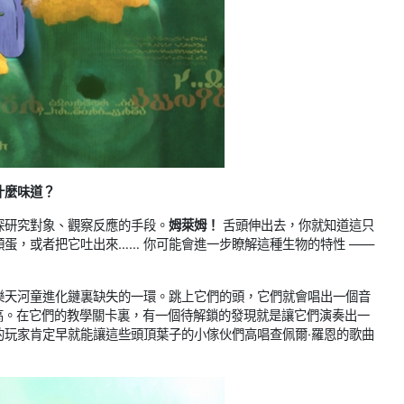
什麼味道？
探研究對象、觀察反應的手段。
姆萊姆！
舌頭伸出去，你就知道這只
蛋，或者把它吐出來…… 你可能會進一步瞭解這種生物的特性 ——
樂天河童進化鏈裏缺失的一環。跳上它們的頭，它們就會唱出一個音
同音高。在它們的教學關卡裏，有一個待解鎖的發現就是讓它們演奏出一
的玩家肯定早就能讓這些頭頂葉子的小傢伙們高唱查佩爾·羅恩的歌曲