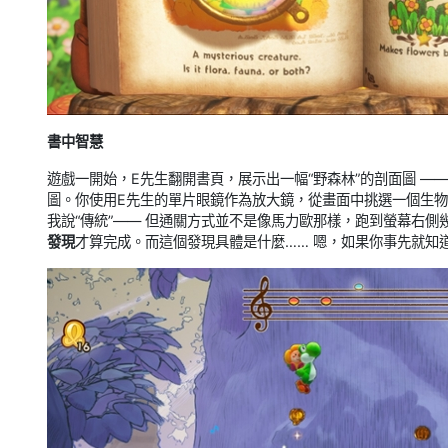
書中智慧
遊戲一開始，E先生翻開書頁，展示出一幅“野森林”的剖面圖 —
圖。你使用E先生的單片眼鏡作為放大鏡，從畫面中挑選一個生
我說“傳統”—— 但通關方式並不是像馬力歐那樣，跑到螢幕右
發現
才算完成。而這個發現具體是什麼…… 嗯，如果你事先就知道