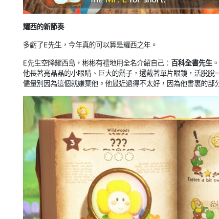
耀西的新節奏
多虧了E先生，今年真的可以算是耀西之年。
E先生空降耀西島，彬彬有禮地用全名介紹自己：
百科全書先生
。
他長著亮晶晶的小眼睛、巨大的鬍子，還戴著單片眼鏡，活脫脫一個“大富
儘量別因為這個就嫌棄他。他最近過得不太好，因為他書裏的部