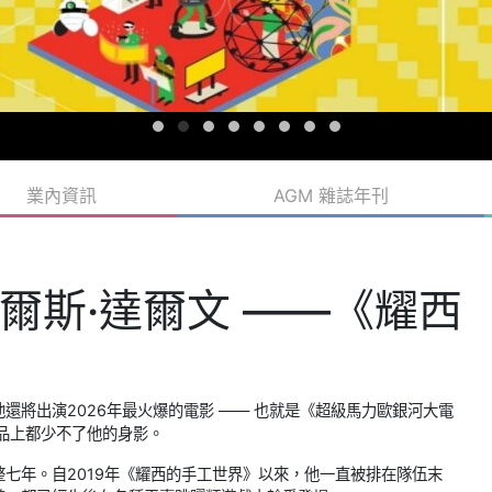
業內資訊
AGM 雜誌年刊
爾斯·達爾文 ——《耀西
將出演2026年最火爆的電影 —— 也就是《超級馬力歐銀河大電
品上都少不了他的身影。
七年。自2019年《耀西的手工世界》以來，他一直被排在隊伍末