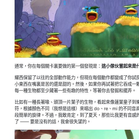
通常，你在每個關卡裏要做的第一個發現是：
這小傢伙嘗起來是
耀西保留了以往的全部動作能力，但現在每個動作都變成了你試
小東西在嘴裏是苦的還是甜的。然後，如果你再試著把它吞成一顆
每一種生物都至少藏著一些有趣的特性，等著你去發掘和擺弄。
比如有一種長著喙、頭頂一片葉子的生物，看起來像蓮葉童子到
符，根據顏色不同（我想是這樣）來唱出 do、re、mi 的不
段簡單的旋律。不過，我敢肯定，到了夏天，那些比我更有音感
了 —— 要是沒有的話，我會很失望的。