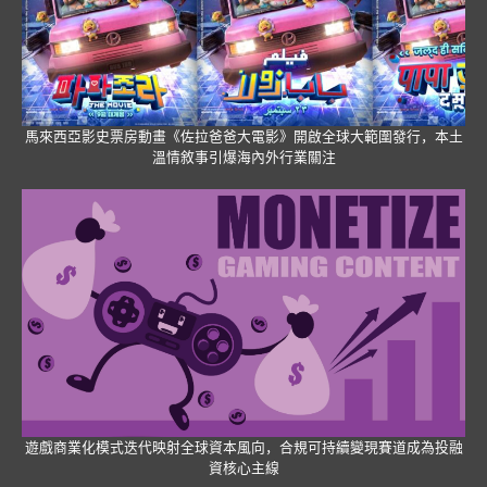
馬來西亞影史票房動畫《佐拉爸爸大電影》開啟全球大範圍發行，本土
溫情敘事引爆海內外行業關注
遊戲商業化模式迭代映射全球資本風向，合規可持續變現賽道成為投融
資核心主線