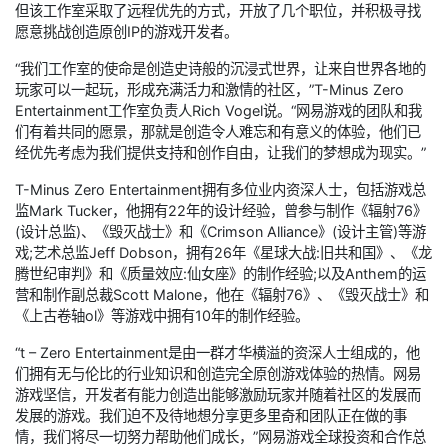
但该工作室采取了远程优先的方式，开放了几个职位，并积极寻找
愿意挑战创造原创IP的游戏开发者。
“我们工作室的使命是创造史诗般的沉浸式世界，让来自世界各地的
玩家可以一起玩，形成充满活力和激情的社区，”T-Minus Zero
Entertainment工作室负责人Rich Vogel说。“网易游戏的团队和我
们有着共同的愿景，那就是创造令人难忘和有意义的体验，他们已
经优先考虑为我们提供支持和创作自由，让我们的梦想成为现实。”
T-Minus Zero Entertainment拥有多位业内资深人士，包括游戏总
监Mark Tucker，他拥有22年的设计经验，曾参与制作《辐射76》
(设计总监)、《毁灭战士》和《Crimson Alliance》(设计主管)等游
戏;艺术总监Jeff Dobson，拥有26年《星球大战:旧共和国》、《龙
腾世纪审判》和《质量效应:仙女座》的制作经验;以及Anthem的运
营和制作副总裁Scott Malone，他在《辐射76》、《毁灭战士》和
《上古卷轴ol》等游戏中拥有10年的制作经验。
“t – Zero Entertainment是由一群才华横溢的资深人士组成的，他
们拥有无与伦比的行业知识和创造完全原创游戏体验的热情。网易
游戏坚信，开发者有能力创造出能够激励玩家并随着社区的发展而
发展的游戏。我们迫不及待地想分享更多里奇和团队正在做的事
情，我们将尽一切努力帮助他们成长，”网易游戏全球投资和合作总