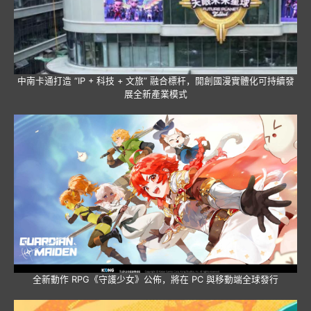
中南卡通打造 “IP + 科技 + 文旅” 融合標杆，開創國漫實體化可持續發
展全新產業模式
全新動作 RPG《守護少女》公佈，將在 PC 與移動端全球發行