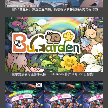
《阿特蘭晶核》夏季慶典回歸，海濱遐想更新攜新內容等你探索
螢幕角落裏的溫馨小花園：BuGarden 將於 9 月 22 日發售！