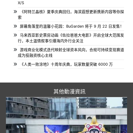
X/S
《阿特兰晶核》夏季庆典回归，海滨遐想更新携新内容等你探
索
屏幕角落里的温馨小花园：BuGarden 将于 9 月 22 日发售！
马来西亚影史票房动画《佐拉爸爸大电影》开启全球大范围发
行，本土温情叙事引爆海内外行业关注
游戏商业化模式迭代映射全球资本风向，合规可持续变现赛道
成为投融资核心主线
《人类一败涂地》十周年庆典，玩家数量突破 6000 万
其他動漫資訊