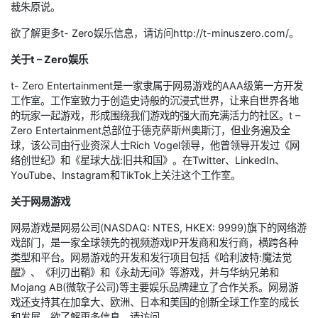
裁朱原说。
欲了解更多t- Zero娱乐信息，请访问http://t-minuszero.com/。
关于t – Zero娱乐
t- Zero Entertainment是一家隶属于网易游戏的AAA级第一方开发
工作室。工作室致力于创造史诗般的沉浸式世界，让来自世界各地
的玩家一起游戏，形成围绕我们游戏的强大而充满活力的社区。t –
Zero Entertainment总部位于德克萨斯州奥斯汀，但业务遍及全
球，该公司由行业资深人士Rich Vogel领导，他曾领导开发过《网
络创世纪》和《星球大战:旧共和国》。在Twitter、LinkedIn、
YouTube、Instagram和TikTok上关注这个工作室。
关于网易游戏
网易游戏是网易公司(NASDAQ: NTES, HKEX: 9999)旗下的网络游
戏部门，是一家全球领先的视频游戏IP开发商和发行商，横跨各种
类型和平台。网易游戏的开发和发行项目包括《哈利波特:魔法觉
醒》、《利刃出鞘》和《永劫无间》等游戏，并与华纳兄弟和
Mojang AB(微软子公司)等主要娱乐品牌建立了合作关系。网易游
戏还支持其在加拿大、欧洲、日本和美国的创新全球工作室的成长
和发展。欲了解更多信息，请访问