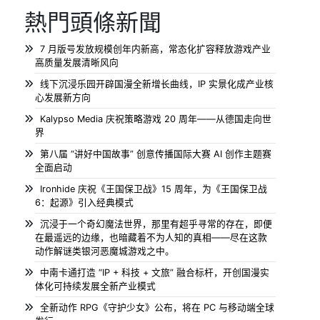
熱門頭條新聞
7 月版号发放规模创年内新高，常态化扩容释放游戏产业
高质量发展清晰风向
线下沉浸乐园开辟国漫全新增长曲线，IP 实景化成产业核
心发展新方向
Kalypso Media 庆祝策略游戏 20 周年——从德国走向世
界
第八届 “讲好中国故事” 创意传播国际大赛 AI 创作主题赛
全面启动
Ironhide 庆祝《王国保卫战》15 周年，为《王国保卫战
6：起源》引入经典模式
沉浸于一个奇幻魔法世界，那里有超乎寻常的存在，即便
在最遥远的边缘，也暗藏着不为人知的真相——尽在这款
动作解谜类银河恶魔城游戏之中。
中南卡通打造 “IP + 科技 + 文旅” 融合标杆，开创国漫实
体化可持续发展全新产业模式
全新动作 RPG《守护少女》公布，将在 PC 与移动端全球