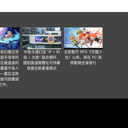
個奇幻魔法世
中南卡通打造 “IP + 科
全新動作 RPG《守護少
有超乎尋常的
技 + 文旅” 融合標杆，
女》公佈，將在 PC 與
便在最遙遠的
開創國漫實體化可持續
移動端全球發行
暗藏著不為人
發展全新產業模式
——盡在這款
類銀河惡魔城
之中。