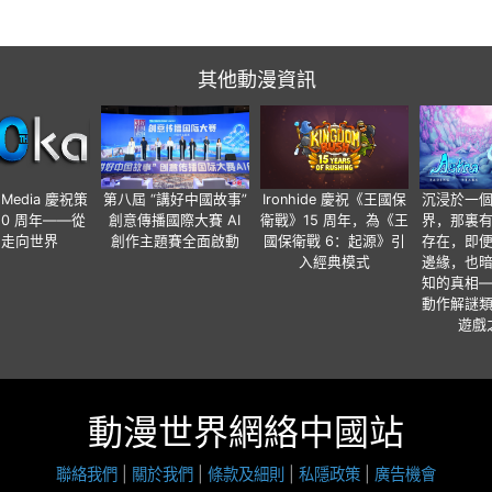
其他動漫資訊
o Media 慶祝策
第八屆 “講好中國故事”
Ironhide 慶祝《王國保
沉浸於一
20 周年——從
創意傳播國際大賽 AI
衛戰》15 周年，為《王
界，那裏
國走向世界
創作主題賽全面啟動
國保衛戰 6：起源》引
存在，即
入經典模式
邊緣，也
知的真相
動作解謎
遊戲
動漫世界網絡中國站
聯絡我們
|
關於我們
|
條款及細則
|
私隱政策
|
廣告機會