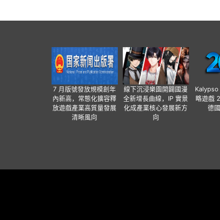
7 月版號發放規模創年
線下沉浸樂園開闢國漫
Kalyps
內新高，常態化擴容釋
全新增長曲線，IP 實景
略遊戲 
放遊戲產業高質量發展
化成產業核心發展新方
德
清晰風向
向