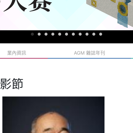
業內資訊
AGM 雜誌年刊
影節