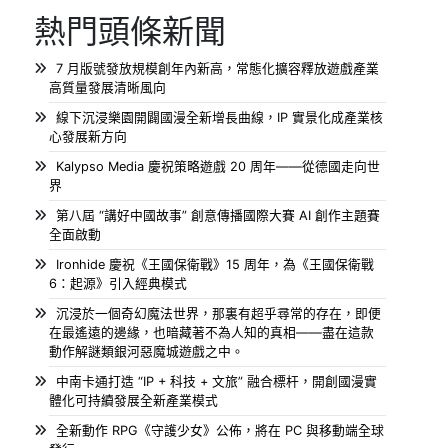
熱門頭條新聞
7 月版號發放規模創年內新高，常態化擴容釋放遊戲產業
高質量發展清晰風向
線下沉浸樂園開闢國漫全新增長曲線，IP 實景化成產業核
心發展新方向
Kalypso Media 慶祝策略遊戲 20 周年——從德國走向世
界
第八屆 “講好中國故事” 創意傳播國際大賽 AI 創作主題賽
全面啟動
Ironhide 慶祝《王國保衛戰》15 周年，為《王國保衛戰
6：起源》引入經典模式
沉浸於一個奇幻魔法世界，那裏有超乎尋常的存在，即便
在最遙遠的邊緣，也暗藏著不為人知的真相——盡在這款
動作解謎類銀河惡魔城遊戲之中。
中南卡通打造 “IP + 科技 + 文旅” 融合標杆，開創國漫實
體化可持續發展全新產業模式
全新動作 RPG《守護少女》公佈，將在 PC 與移動端全球