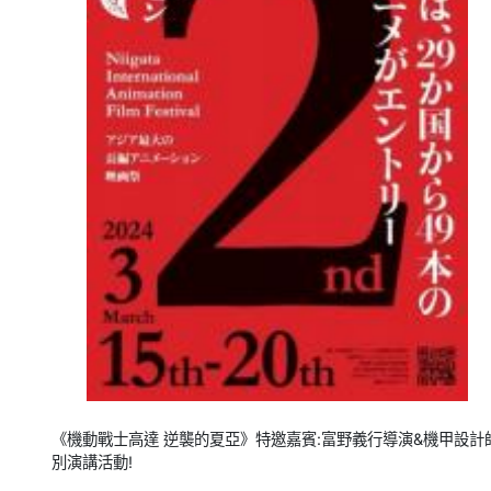
《機動戰士高達 逆襲的夏亞》特邀嘉賓:富野義行導演&機甲設計師Yu
別演講活動!