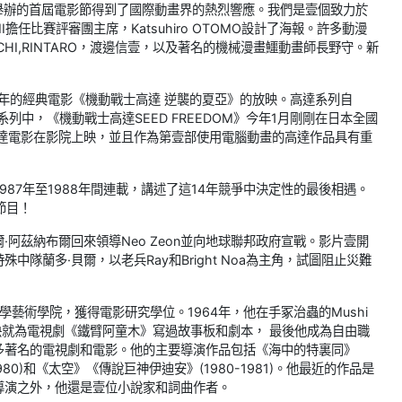
3年舉辦的首屆電影節得到了國際動畫界的熱烈響應。我們是壹個致力於
擔任比賽評審團主席，Katsuhiro OTOMO設計了海報。許多動漫
CHI,RINTARO，渡邊信壹，以及著名的機械漫畫鱷動畫師長野守。新
8年的經典電影《機動戰士高達 逆襲的夏亞》的放映。高達系列自
列中，《機動戰士高達SEED FREEDOM》今年1月剛剛在日本全國
高達電影在影院上映，並且作為第壹部使用電腦動畫的高達作品具有重
在1987年至1988年間連載，講述了這14年競爭中決定性的最後相遇。
的節目！
·阿茲納布爾回來領導Neo Zeon並向地球聯邦政府宣戰。影片壹開
隊蘭多·貝爾，以老兵Ray和Bright Noa為主角，試圖阻止災難
學藝術學院，獲得電影研究學位。1964年，他在手冢治蟲的Mushi
但很快就為電視劇《鐵臂阿童木》寫過故事板和劇本， 最後他成為自由職
多著名的電視劇和電影。他的主要導演作品包括《海中的特裏同》
1980)和《太空》《傳說巨神伊迪安》(1980-1981)。他最近的作品是
了導演之外，他還是壹位小說家和詞曲作者。