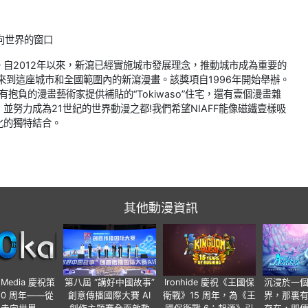
向世界的窗口
自2012年以來，新瀉已經實施城市發展理念，推動城市成為重要的
遊客來到這座城市和全國範圍內的新瀉漫畫。該獎項自1996年開始舉辦。
負的漫畫藝術家提供補貼的“Tokiwaso”住宅，還有壹個漫畫雜
努力成為21世紀的世界動漫之都!我們希望NIAFF能像磁鐵壹樣吸
化的獨特結合。
其他動漫資訊
o Media 慶祝策
第八屆 “講好中國故事”
Ironhide 慶祝《王國保
沉浸於一
20 周年——從
創意傳播國際大賽 AI
衛戰》15 周年，為《王
界，那裏