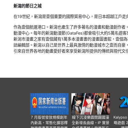
新瀉的節日之城
在19世紀，新瀉是壹個重要的國際貿易中心，是日本超越江戶走
作為壹個航運港口。新瀉也產生了許多著名的漫畫和動漫創作者。
動漫中心。每年的新瀉動漫節(GataFes)都會吸引大約5萬名
新潟市漫畫之家有壹個藏有1萬多本漫畫書的漫畫圖書館，壹個為有抱
誌編輯部。新瀉以自己是世界上最具激情的動漫城市之壹而自豪，並
引來自世界各地的動畫愛好者來享受新瀉所提供的傳統與現代文
7 月版號發放規模創年
線下沉浸樂園開闢國漫
Kalyps
內新高，常態化擴容釋
全新增長曲線，IP 實景
略遊戲 