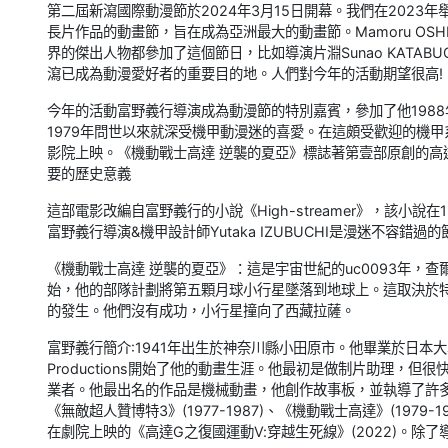
第二屆新瀉國際動漫節於2024年3月15日開幕。我們在202
長片作品的動畫節，旨在成為亞洲最大的動畫節。Mamoru OSHII
界的傑出人物都參加了這個節日，比如導演片淵Sunao KATABU
瀉已成為動漫愛好者的重要目的地。人們對今年的活動期望很高!
今年的活動富野義行導演成為動漫節的特別嘉賓，參加了他198
1979年問世以來就深受機甲動漫迷的喜愛。在這頗受歡迎的機甲系
影院上映。《機動戰士高達 逆襲的夏亞》標誌著第壹部原創的
要的歷史意義
這部電影改編自富野義行的小說《High-streamer》，該小說
富野義行導演&機甲設計師Yutaka IZUBUCHI是漫迷不容錯過
《機動戰士高達 逆襲的夏亞》：這是宇宙世紀的uc0093年，查爾
始，他的部隊計劃將第五顆月球小行星墜落到地球上。這取決於特殊中
的發生。他們沒有成功，小行星撞向了西藏拉薩。
富野義行簡介:1941年出生於神奈川縣小田原市。他畢業於日本大
Productions開始了他的動畫生涯。他最初是做制片助理，
業者。他最出名的作品是機械動畫，他創作故事板，並執導了許
《無敵超人贊博特3》(1977-1987)、《機動戰士高達》(1979-
在劇院上映的《高達G之復國運動Ⅴ:穿越生死線》(2022)。除