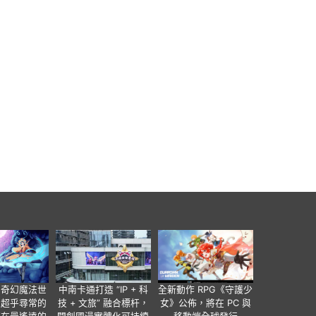
個奇幻魔法世
中南卡通打造 “IP + 科
全新動作 RPG《守護少
有超乎尋常的
技 + 文旅” 融合標杆，
女》公佈，將在 PC 與