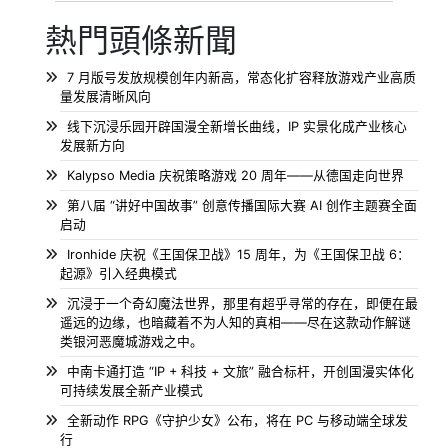
熱門頭條新聞
7 月版号发放规模创年内新高，常态化扩容释放游戏产业高质
量发展清晰风向
线下沉浸乐园开辟国漫全新增长曲线，IP 实景化成产业核心
发展新方向
Kalypso Media 庆祝策略游戏 20 周年——从德国走向世界
第八届 “讲好中国故事” 创意传播国际大赛 AI 创作主题赛全面
启动
Ironhide 庆祝《王国保卫战》15 周年，为《王国保卫战 6：
起源》引入经典模式
沉浸于一个奇幻魔法世界，那里有超乎寻常的存在，即便在最
遥远的边缘，也暗藏着不为人知的真相——尽在这款动作解谜
类银河恶魔城游戏之中。
中南卡通打造 “IP + 科技 + 文旅” 融合标杆，开创国漫实体化
可持续发展全新产业模式
全新动作 RPG《守护少女》公布，将在 PC 与移动端全球发
行