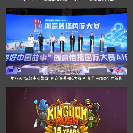
第八屆 “講好中國故事” 創意傳播國際大賽 AI 創作主題賽全面啟動