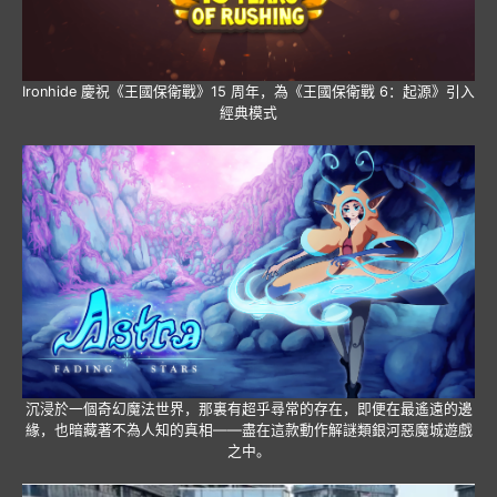
Ironhide 慶祝《王國保衛戰》15 周年，為《王國保衛戰 6：起源》引入
經典模式
沉浸於一個奇幻魔法世界，那裏有超乎尋常的存在，即便在最遙遠的邊
緣，也暗藏著不為人知的真相——盡在這款動作解謎類銀河惡魔城遊戲
之中。