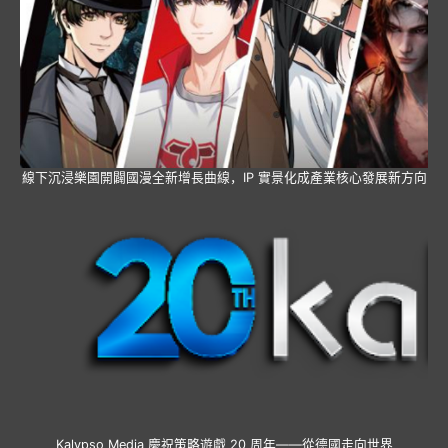
線下沉浸樂園開闢國漫全新增長曲線，IP 實景化成產業核心發展新方向
Kalypso Media 慶祝策略遊戲 20 周年——從德國走向世界