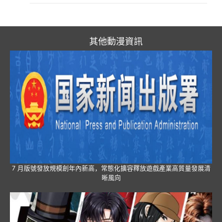
其他動漫資訊
7 月版號發放規模創年內新高，常態化擴容釋放遊戲產業高質量發展清
晰風向