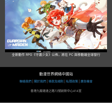
全新動作 RPG《守護少女》公佈，將在 PC 與移動端全球發行
動漫世界網絡中國站
聯絡我們
|
關於我們
|
條款及細則
|
私隱政策
|
廣告機會
香港九龍塘達之路72號創新中心414室