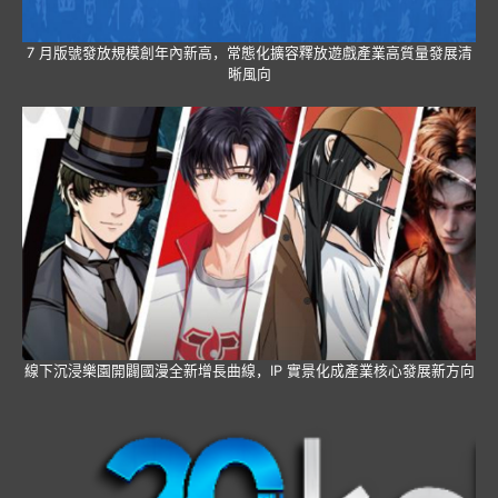
7 月版號發放規模創年內新高，常態化擴容釋放遊戲產業高質量發展清
晰風向
線下沉浸樂園開闢國漫全新增長曲線，IP 實景化成產業核心發展新方向