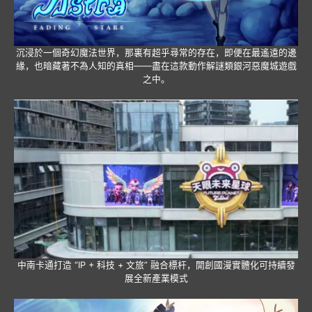
沉浸於一個奇幻魔法世界，那裏有超乎尋常的存在，即便在最遙遠的邊
緣，也暗藏著不為人知的真相——盡在這款動作解謎類銀河惡魔城遊戲
之中。
中南卡通打造 “IP + 科技 + 文旅” 融合標杆，開創國漫實體化可持續發
展全新產業模式