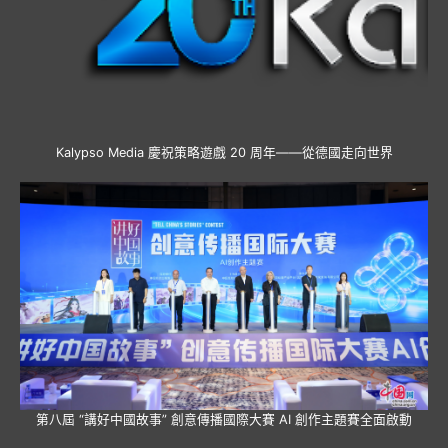
Kalypso Media 慶祝策略遊戲 20 周年——從德國走向世界
第八屆 “講好中國故事” 創意傳播國際大賽 AI 創作主題賽全面啟動