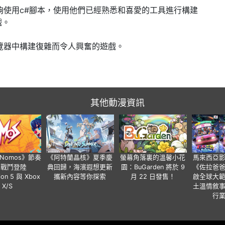
夠使用c#腳本，使用他們已經熟悉和喜愛的工具進行構建
戲。
覽器中構建復雜而令人興奮的遊戲。
其他動漫資訊
a Nomos》節奏
《阿特蘭晶核》夏季慶
螢幕角落裏的溫馨小花
馬來西亞
步戰鬥登陸
典回歸，海濱遐想更新
園：BuGarden 將於 9
《佐拉爸
tion 5 與 Xbox
攜新內容等你探索
月 22 日發售！
啟全球大
X/S
土溫情敘
行