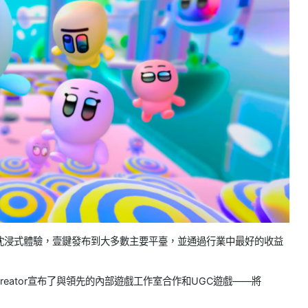
建漂亮的遊戲和沈浸式體驗，壹鍵發布到大多數主要平臺，並通過行業中最好的收益
atialCreator宣布了與領先的內部遊戲工作室合作和UGC遊戲——將