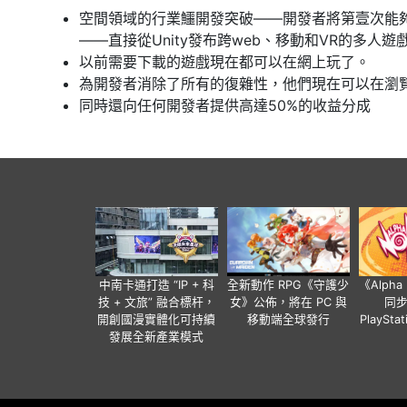
空間領域的行業鱷開發突破——開發者將第壹次能
——直接從Unity發布跨web、移動和VR的多人遊
以前需要下載的遊戲現在都可以在網上玩了。
為開發者消除了所有的復雜性，他們現在可以在瀏
同時還向任何開發者提供高達50%的收益分成
中南卡通打造 “IP + 科
全新動作 RPG《守護少
《Alph
技 + 文旅” 融合標杆，
女》公佈，將在 PC 與
同
開創國漫實體化可持續
移動端全球發行
PlaySta
發展全新產業模式