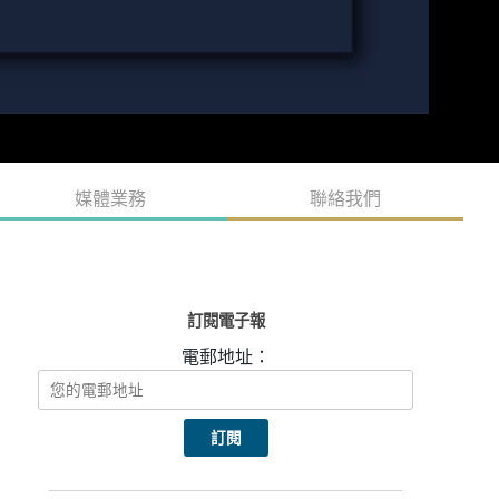
媒體業務
聯絡我們
訂閱電子報
電郵地址：