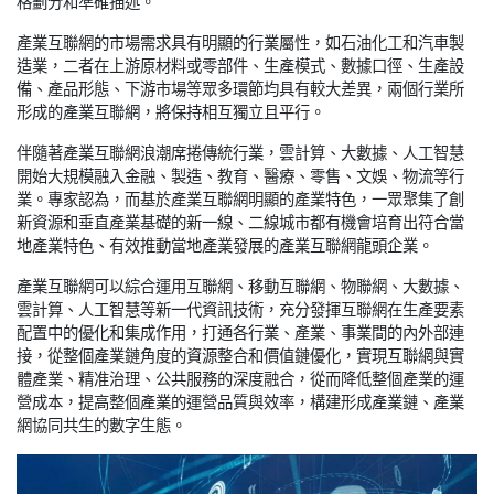
格劃分和準確描述。
產業互聯網的市場需求具有明顯的行業屬性，如石油化工和汽車製
造業，二者在上游原材料或零部件、生產模式、數據口徑、生產設
備、產品形態、下游市場等眾多環節均具有較大差異，兩個行業所
形成的產業互聯網，將保持相互獨立且平行。
伴隨著產業互聯網浪潮席捲傳統行業，雲計算、大數據、人工智慧
開始大規模融入金融、製造、教育、醫療、零售、文娛、物流等行
業。專家認為，而基於產業互聯網明顯的產業特色，一眾聚集了創
新資源和垂直產業基礎的新一線、二線城市都有機會培育出符合當
地產業特色、有效推動當地產業發展的產業互聯網龍頭企業。
產業互聯網可以綜合運用互聯網、移動互聯網、物聯網、大數據、
雲計算、人工智慧等新一代資訊技術，充分發揮互聯網在生產要素
配置中的優化和集成作用，打通各行業、產業、事業間的內外部連
接，從整個產業鏈角度的資源整合和價值鏈優化，實現互聯網與實
體產業、精准治理、公共服務的深度融合，從而降低整個產業的運
營成本，提高整個產業的運營品質與效率，構建形成產業鏈、產業
網協同共生的數字生態。