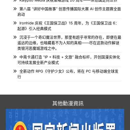
Kalypso Media 庆祝策略游戏 20 周年——从德国走向世界
第八届 “讲好中国故事” 创意传播国际大赛 AI 创作主题赛全面
启动
Ironhide 庆祝《王国保卫战》15 周年，为《王国保卫战 6：
起源》引入经典模式
沉浸于一个奇幻魔法世界，那里有超乎寻常的存在，即便在最
遥远的边缘，也暗藏着不为人知的真相——尽在这款动作解谜
类银河恶魔城游戏之中。
中南卡通打造 “IP + 科技 + 文旅” 融合标杆，开创国漫实体化
可持续发展全新产业模式
全新动作 RPG《守护少女》公布，将在 PC 与移动端全球发
行
其他動漫資訊