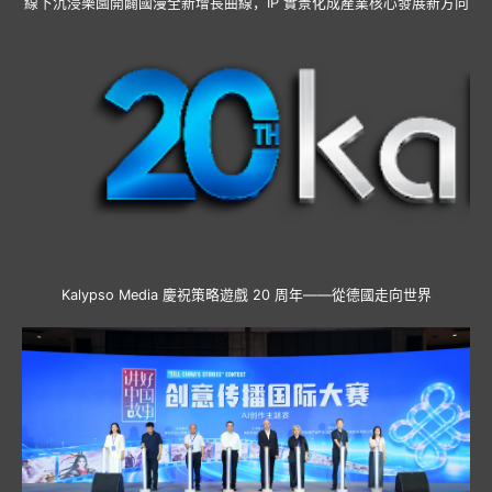
線下沉浸樂園開闢國漫全新增長曲線，IP 實景化成產業核心發展新方向
Kalypso Media 慶祝策略遊戲 20 周年——從德國走向世界