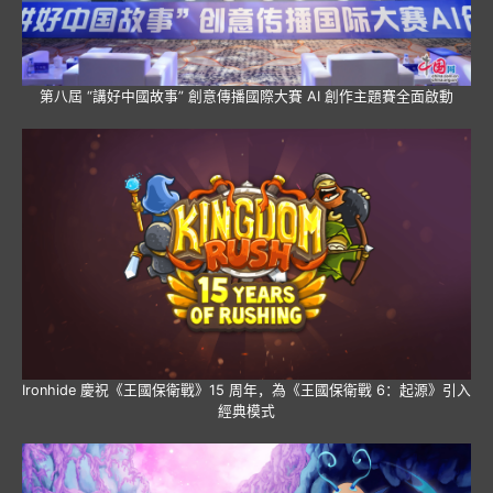
第八屆 “講好中國故事” 創意傳播國際大賽 AI 創作主題賽全面啟動
Ironhide 慶祝《王國保衛戰》15 周年，為《王國保衛戰 6：起源》引入
經典模式