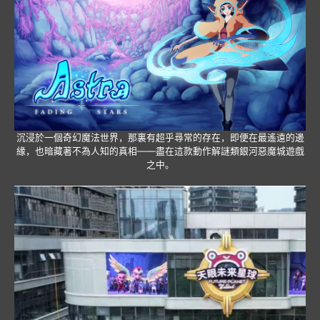
沉浸於一個奇幻魔法世界，那裏有超乎尋常的存在，即便在最遙遠的邊
緣，也暗藏著不為人知的真相——盡在這款動作解謎類銀河惡魔城遊戲
之中。