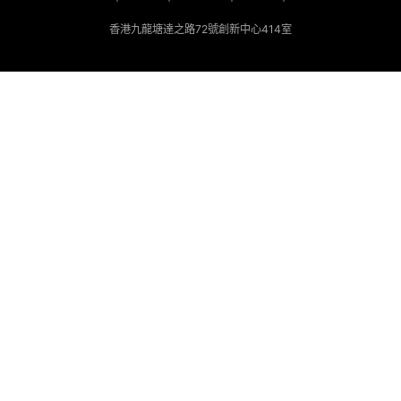
香港九龍塘達之路72號創新中心414室