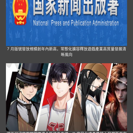
7 月版號發放規模創年內新高，常態化擴容釋放遊戲產業高質量發展清
晰風向