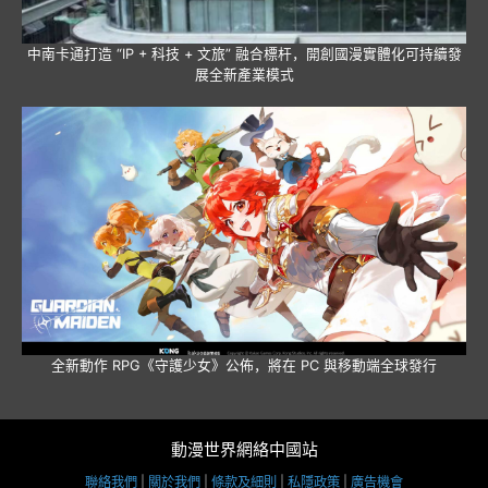
中南卡通打造 “IP + 科技 + 文旅” 融合標杆，開創國漫實體化可持續發
展全新產業模式
全新動作 RPG《守護少女》公佈，將在 PC 與移動端全球發行
動漫世界網絡中國站
聯絡我們
|
關於我們
|
條款及細則
|
私隱政策
|
廣告機會