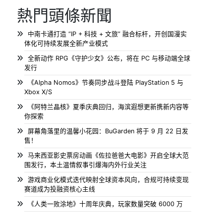
熱門頭條新聞
中南卡通打造 “IP + 科技 + 文旅” 融合标杆，开创国漫实
体化可持续发展全新产业模式
全新动作 RPG《守护少女》公布，将在 PC 与移动端全球
发行
《Alpha Nomos》节奏同步战斗登陆 PlayStation 5 与
Xbox X/S
《阿特兰晶核》夏季庆典回归，海滨遐想更新携新内容等
你探索
屏幕角落里的温馨小花园：BuGarden 将于 9 月 22 日发
售！
马来西亚影史票房动画《佐拉爸爸大电影》开启全球大范
围发行，本土温情叙事引爆海内外行业关注
游戏商业化模式迭代映射全球资本风向，合规可持续变现
赛道成为投融资核心主线
《人类一败涂地》十周年庆典，玩家数量突破 6000 万