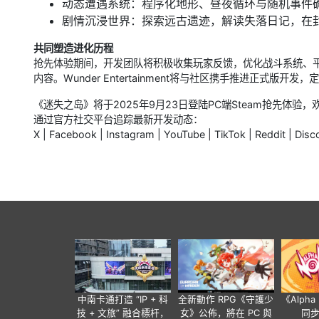
动态遭遇系统：程序化地形、昼夜循环与随机事件
剧情沉浸世界：探索远古遗迹，解读失落日记，在
共同塑造进化历程
抢先体验期间，开发团队将积极收集玩家反馈，优化战斗系统、
内容。Wunder Entertainment将与社区携手推进正式版开
《迷失之岛》将于2025年9月23日登陆PC端Steam抢先体验
通过官方社交平台追踪最新开发动态：
X | Facebook | Instagram | YouTube | TikTok | Reddit | Disc
中南卡通打造 “IP + 科
全新動作 RPG《守護少
《Alph
技 + 文旅” 融合標杆，
女》公佈，將在 PC 與
同