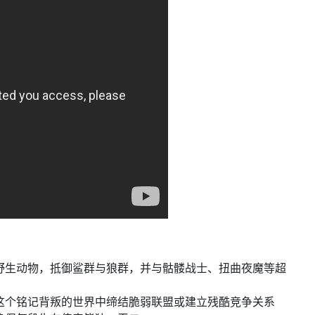
野生动物，抵御鲨群与狼群，并与骷髅战士、扭曲夜魔等超
这个铭记背叛的世界中缔结脆弱联盟或建立残酷竞争关系