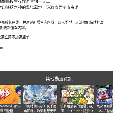
确保每段生存传奇皆独一无二
封印陨落之神的监狱墓地上汲取奇异宇宙资源
平衡成长曲线，并通过新增生态区域、敌人类型与玩法功能持续扩展
发，定期更新游戏内容。
，欢迎立即添加愿望单！
ord
其他動漫資訊
a Nomos》節奏
《阿特蘭晶核》夏季慶
螢幕角落裏的溫馨小花
馬來西亞
步戰鬥登陸
典回歸，海濱遐想更新
園：BuGarden 將於 9
《佐拉爸