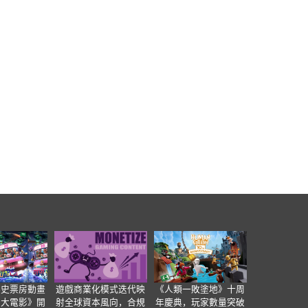
影史票房動畫
遊戲商業化模式迭代映
《人類一敗塗地》十周
爸大電影》開
射全球資本風向，合規
年慶典，玩家數量突破