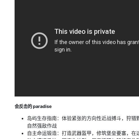
会反击的 paradise
岛屿生存指南：体验紧张的方向性近战搏斗，狩猎
自然强敌作战
自主命运锻造：打造武器盔甲，修筑堡垒要塞，在