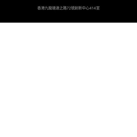
香港九龍塘達之路72號創新中心414室