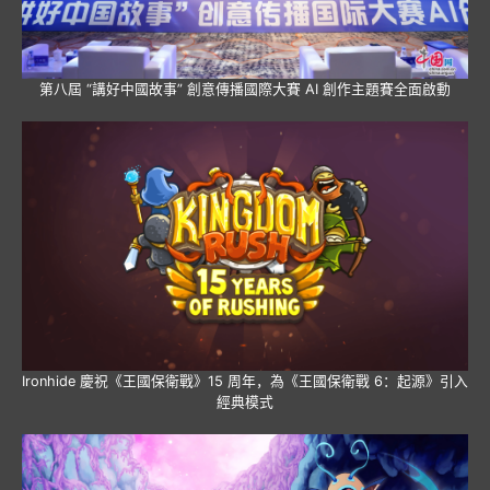
第八屆 “講好中國故事” 創意傳播國際大賽 AI 創作主題賽全面啟動
Ironhide 慶祝《王國保衛戰》15 周年，為《王國保衛戰 6：起源》引入
經典模式