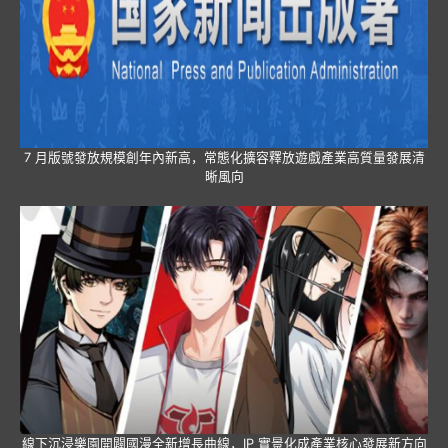
7 月版號發放規模創年內新高，常態化擴容釋放遊戲產業高質量發展清
晰風向
線下沉浸樂園開闢國漫全新增長曲線，IP 實景化成產業核心發展新方向