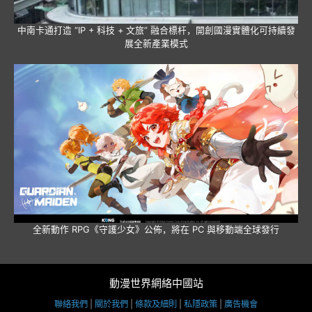
中南卡通打造 “IP + 科技 + 文旅” 融合標杆，開創國漫實體化可持續發
展全新產業模式
全新動作 RPG《守護少女》公佈，將在 PC 與移動端全球發行
動漫世界網絡中國站
聯絡我們
|
關於我們
|
條款及細則
|
私隱政策
|
廣告機會