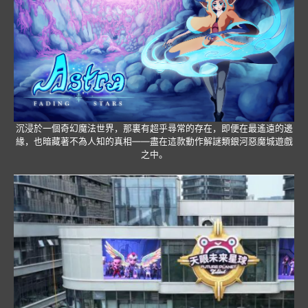
沉浸於一個奇幻魔法世界，那裏有超乎尋常的存在，即便在最遙遠的邊
緣，也暗藏著不為人知的真相——盡在這款動作解謎類銀河惡魔城遊戲
之中。