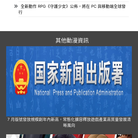
全新動作 RPG《守護少女》公佈，將在 PC 與移動端全球發
行
其他動漫資訊
7 月版號發放規模創年內新高，常態化擴容釋放遊戲產業高質量發展清
晰風向