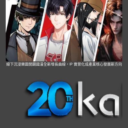
線下沉浸樂園開闢國漫全新增長曲線，IP 實景化成產業核心發展新方向