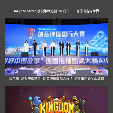
Kalypso Media 慶祝策略遊戲 20 周年——從德國走向世界
第八屆 “講好中國故事” 創意傳播國際大賽 AI 創作主題賽全面啟動