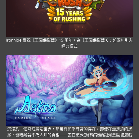
Ironhide 慶祝《王國保衛戰》15 周年，為《王國保衛戰 6：起源》引入
經典模式
沉浸於一個奇幻魔法世界，那裏有超乎尋常的存在，即便在最遙遠的邊
緣，也暗藏著不為人知的真相——盡在這款動作解謎類銀河惡魔城遊戲