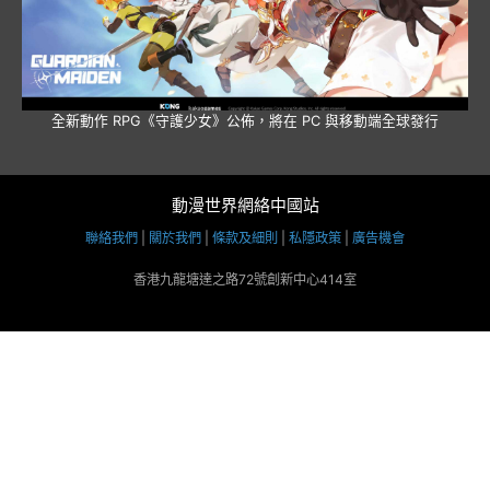
全新動作 RPG《守護少女》公佈，將在 PC 與移動端全球發行
動漫世界網絡中國站
聯絡我們
|
關於我們
|
條款及細則
|
私隱政策
|
廣告機會
香港九龍塘達之路72號創新中心414室