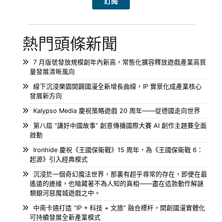
熱門頭條新聞
7 月版號發放規模創年內新高，常態化擴容釋放遊戲產業高質
量發展清晰風向
線下沉浸樂園開闢國漫全新增長曲線，IP 實景化成產業核心
發展新方向
Kalypso Media 慶祝策略遊戲 20 周年——從德國走向世界
第八屆 “講好中國故事” 創意傳播國際大賽 AI 創作主題賽全面
啟動
Ironhide 慶祝《王國保衛戰》15 周年，為《王國保衛戰 6：
起源》引入經典模式
沉浸於一個奇幻魔法世界，那裏有超乎尋常的存在，即便在最
遙遠的邊緣，也暗藏著不為人知的真相——盡在這款動作解謎
類銀河惡魔城遊戲之中。
中南卡通打造 “IP + 科技 + 文旅” 融合標杆，開創國漫實體化
可持續發展全新產業模式