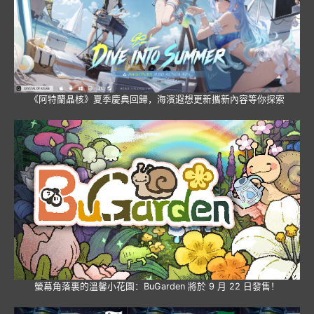
《阿特蘭晶核》夏季慶典回歸，海濱遐想更新攜新內容等你探索
螢幕角落裏的溫馨小花園：BuGarden 將於 9 月 22 日發售！