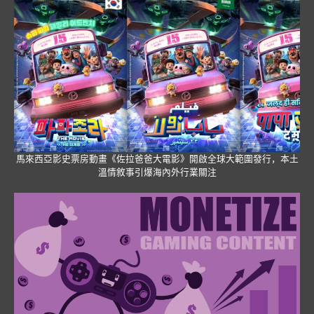
馬來西亞影史票房動畫《佐拉爸爸大電影》開啟全球大範圍發行，本土
溫情敘事引爆海內外行業關注