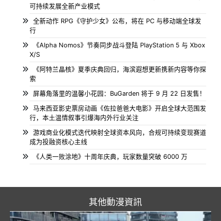
可持续发展全新产业模式
全新动作 RPG《守护少女》公布，将在 PC 与移动端全球发
行
《Alpha Nomos》节奏同步战斗登陆 PlayStation 5 与 Xbox
X/S
《阿特兰晶核》夏季庆典回归，海滨遐想更新携新内容等你探
索
屏幕角落里的温馨小花园：BuGarden 将于 9 月 22 日发售！
马来西亚影史票房动画《佐拉爸爸大电影》开启全球大范围发
行，本土温情叙事引爆海内外行业关注
游戏商业化模式迭代映射全球资本风向，合规可持续变现赛道
成为投融资核心主线
《人类一败涂地》十周年庆典，玩家数量突破 6000 万
其他動漫資訊