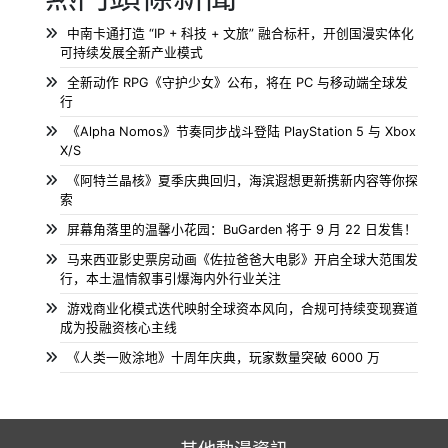
中南卡通打造 “IP + 科技 + 文旅” 融合标杆，开创国漫实体化
可持续发展全新产业模式
全新动作 RPG《守护少女》公布，将在 PC 与移动端全球发
行
《Alpha Nomos》节奏同步战斗登陆 PlayStation 5 与 Xbox
X/S
《阿特兰晶核》夏季庆典回归，海滨遐想更新携新内容等你探
索
屏幕角落里的温馨小花园：BuGarden 将于 9 月 22 日发售！
马来西亚影史票房动画《佐拉爸爸大电影》开启全球大范围发
行，本土温情叙事引爆海内外行业关注
游戏商业化模式迭代映射全球资本风向，合规可持续变现赛道
成为投融资核心主线
《人类一败涂地》十周年庆典，玩家数量突破 6000 万