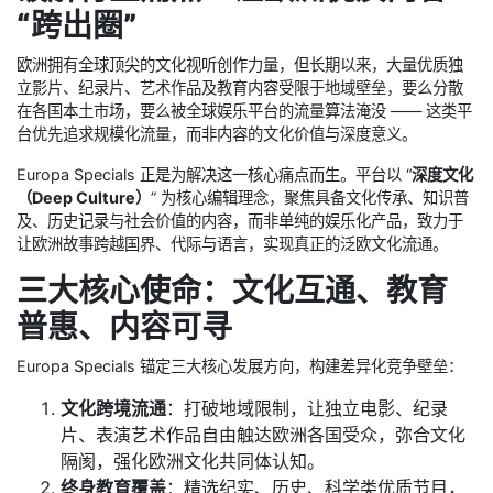
“跨出圈”
欧洲拥有全球顶尖的文化视听创作力量，但长期以来，大量优质独
立影片、纪录片、艺术作品及教育内容受限于地域壁垒，要么分散
在各国本土市场，要么被全球娱乐平台的流量算法淹没 —— 这类平
台优先追求规模化流量，而非内容的文化价值与深度意义。
Europa Specials 正是为解决这一核心痛点而生。平台以 “
深度文化
（Deep Culture）
” 为核心编辑理念，聚焦具备文化传承、知识普
及、历史记录与社会价值的内容，而非单纯的娱乐化产品，致力于
让欧洲故事跨越国界、代际与语言，实现真正的泛欧文化流通。
三大核心使命：文化互通、教育
普惠、内容可寻
Europa Specials 锚定三大核心发展方向，构建差异化竞争壁垒：
文化跨境流通
：打破地域限制，让独立电影、纪录
片、表演艺术作品自由触达欧洲各国受众，弥合文化
隔阂，强化欧洲文化共同体认知。
终身教育覆盖
：精选纪实、历史、科学类优质节目，