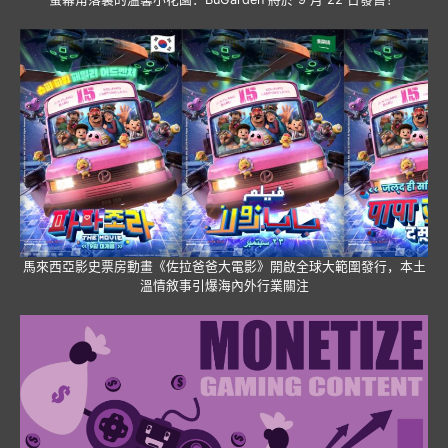
馬來西亞影史票房動畫《佐拉爸爸大電影》開啟全球大範圍發行，本土
溫情敘事引爆海內外行業關注