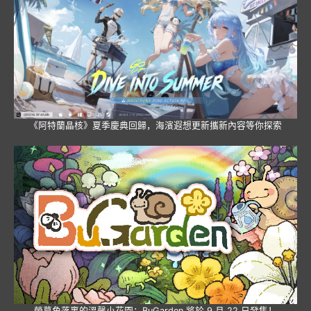
《阿特蘭晶核》夏季慶典回歸，海濱遐想更新攜新內容等你探索
螢幕角落裏的溫馨小花園：BuGarden 將於 9 月 22 日發售！