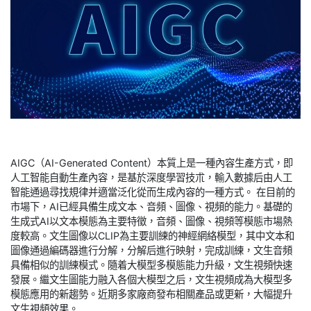
AIGC（AI-Generated Content）本質上是一種內容生產方式，即
人工智能自動生產內容，是基於深度學習技朮，輸入數據后由人工
智能通過尋找規律并適當泛化從而生成內容的一種方式。 在目前的
市場下，AI已經具備生成文本、音頻、圖像、視頻的能力。基礎的
生成式AI以文本模態為主要特徵，音頻、圖像、視頻等模態市場熱
度較高。文生圖像以CLIP為主要訓練的神經網絡模型，其中文本和
圖像通過編碼器進行分解，分解后進行映射，完成訓練，文生音頻
具備相似的訓練模式。隨着大模型多模態能力升級，文生視頻快速
發展。繼文生圖能力融入各個大模型之后，文生視頻成為大模型多
模態應用的新趨勢。近期多家廠商發布相關產品或更新，大幅提升
文生視頻效果。