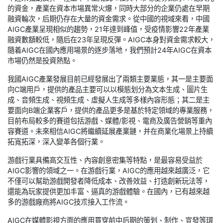
的資金，產業在資本市場異常火爆，同時大部分的企業仍處在早期
融資輪次，后期仍存在大量的資金需求。從中國的視域來看，中國
AIGC產業呈現相似的趨勢，21年達到峰值，受疫情影響22年產業
融資數額較低，隨后在23年呈現反彈。AIGC本身對資金需求較大，
隨着AIGC在國內應用場景的逐步落地，我們預計24年AIGC在資本
市場仍然是投資熱點。
我國AIGC產業發展目前已經發展出了兩類主要業態，其一是主要面
向C端用戶，提供的產品主要可以以模態划分為文本生成、圖片生
成、音頻生成、視頻生成、虛擬人生成等多樣內容形態；其二是主
要面向B端企業客戶，提供的產品更多是基於特定領域的專業服務，
目前布局較多的賽道包括游戲、媒體/影視、電商及廣告營銷等重內
容賽道。未來相信AIGC將繼續延展產業鏈，并在商業化場景上持續
拓寬拓深，深入變革各個行業。
游戲行業具備高交互性、內容創意密集等特點，是最容易受益於
AIGC影響的領域之一。在游戲行業，AIGC的應用越來越廣泛，它
不僅可以幫助游戲開發者降低成本、改善效益、打造創新玩法等，
還能為玩家提供更加丰富、逼真的游戲體驗。在國內，已有越來越
多的游戲廠商將AIGC技朮接入工作流。
AIGC在媒體影視方面的應用貫穿前中后期的策划、制作、宣發等環