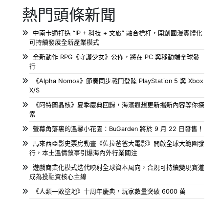
熱門頭條新聞
中南卡通打造 “IP + 科技 + 文旅” 融合標杆，開創國漫實體化
可持續發展全新產業模式
全新動作 RPG《守護少女》公佈，將在 PC 與移動端全球發
行
《Alpha Nomos》節奏同步戰鬥登陸 PlayStation 5 與 Xbox
X/S
《阿特蘭晶核》夏季慶典回歸，海濱遐想更新攜新內容等你探
索
螢幕角落裏的溫馨小花園：BuGarden 將於 9 月 22 日發售！
馬來西亞影史票房動畫《佐拉爸爸大電影》開啟全球大範圍發
行，本土溫情敘事引爆海內外行業關注
遊戲商業化模式迭代映射全球資本風向，合規可持續變現賽道
成為投融資核心主線
《人類一敗塗地》十周年慶典，玩家數量突破 6000 萬