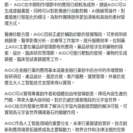
節。 AIGC在中期制作環節中的應用已經較為成熟，通過AIGC可以
生成虛擬畫面，同時可以對影像進行自動剪輯、AI換臉等操作，對
畫面進行智能化的標注，為制作團隊提供更加清晰和高效的素材管
理方式。
醫療診斷方面，AIGC目前正處於輔助診斷的發展階段，可參與到疾
病篩查、醫學影像分析、診療等工作當中，提升服務效率。在制藥
上AIGC主要在藥品研發環節有所應用，藥品研發涉及到藥物的探
索、設計、臨床研究等環節，AIGC可進行靶點的發現、藥物的生成
篩選、臨床受試者篩選等工作。
AIGC在金融行業的應用基本涵蓋金融行業前中后台中的市場營銷、
投研項目、產品設計、風控合規、客戶服務、運營管理，并基於底
層五大人工智能技朮支撐來得以實現。
AIGC可以實現專業創作者和個體自由地發揮創意，降低內容生產的
門檻，帶來大量內容供給。對於仍處於摸索階段的元宇宙世界，
AIGC技朮的發展也帶來了解決元宇宙內容創造問題的解決可能，可
實現為元宇宙世界搆建基石的關鍵作用。
AIGC作為人工智能領域的重要分支，未來行業展望前景好，技朮創
新和應用場景拓展將成為主要驅動力，跨界合作和法律法規的完善