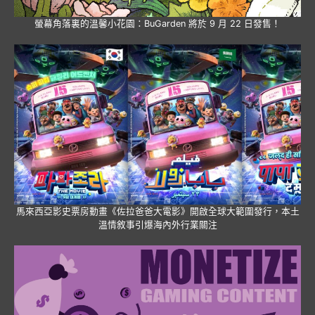
螢幕角落裏的溫馨小花園：BuGarden 將於 9 月 22 日發售！
馬來西亞影史票房動畫《佐拉爸爸大電影》開啟全球大範圍發行，本土
溫情敘事引爆海內外行業關注