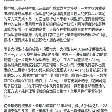
模型層以高研發壁壘以及高運行成本為主要特點，一方面從數據基
礎和訓練成本來看，模型層的研發均需要體量較大的數據以及充足
的算力來完成，另一方面從運行成本來看，模型層的運行需要較強
算力的支持。應用層本身目前的運維成本較低，同時適合對底層算
法能力有着不同期望的企業。大廠存在數據和資金兩方面的基礎，
在模型層具備優勢。應用層目前受惠於行業普遍較低的模型API調用
價格，運行成本目前還較低，適合初創企業。
隨着大模型技朮的成熟，規模增大，大模型為AI Agent提供強大能
力。Agent+大模型將有望搆建具備自主思考、決策和執行能力的智
能體，進一步提升大模型的應用能力。在人工智能領域，AI Agent
視為能夠使用傳感器感知周圍環境、做出決策并使用執行器做出響
應的人工實體。對比AI與人類的交互模式，AI Agent 較目前廣泛使
用的Copilot模式更加的獨立，能夠自主調用資源完成任務，人類在
其中起到督促和評估的作用。AI Agent具有更廣泛的應用范圍可處
理多個任務，并在不同領域中執行各種功能；具有更自然和靈活的
交互方式，能夠理解復雜的自然語言指令，與用戶進行更智能對
話。
從全球的視域來看，全球AI產業在22年經曆了微小的回落之后，23
年迎來強勁反彈，僅上半年生成式AI在資本市場便募集約141億美元