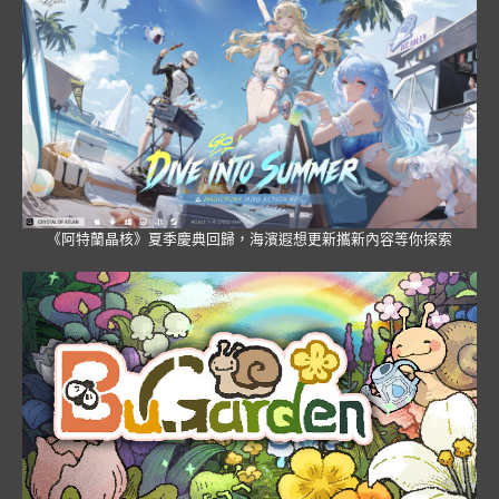
《阿特蘭晶核》夏季慶典回歸，海濱遐想更新攜新內容等你探索