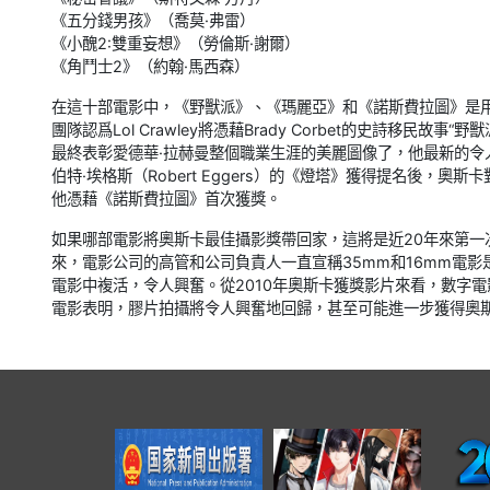
《五分錢男孩》（喬莫·弗雷）
《小醜2:雙重妄想》（勞倫斯·謝爾）
《角鬥士2》（約翰·馬西森）
在這十部電影中，《野獸派》、《瑪麗亞》和《諾斯費拉圖》是
團隊認爲Lol Crawley將憑藉Brady Corbet的史詩移
最終表彰愛德華·拉赫曼整個職業生涯的美麗圖像了，他最新的令
伯特·埃格斯（Robert Eggers）的《燈塔》獲得提名後，
他憑藉《諾斯費拉圖》首次獲獎。
如果哪部電影將奧斯卡最佳攝影獎帶回家，這將是近20年來第
來，電影公司的高管和公司負責人一直宣稱35mm和16mm電
電影中複活，令人興奮。從2010年奧斯卡獲獎影片來看，數字電
電影表明，膠片拍攝將令人興奮地回歸，甚至可能進一步獲得奧