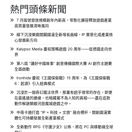
熱門頭條新聞
7 月版號發放規模創年內新高，常態化擴容釋放遊戲產業
高質量發展清晰風向
線下沉浸樂園開闢國漫全新增長曲線，IP 實景化成產業核
心發展新方向
Kalypso Media 慶祝策略遊戲 20 周年——從德國走向世
界
第八屆 “講好中國故事” 創意傳播國際大賽 AI 創作主題賽
全面啟動
Ironhide 慶祝《王國保衛戰》15 周年，為《王國保衛戰
6：起源》引入經典模式
沉浸於一個奇幻魔法世界，那裏有超乎尋常的存在，即便
在最遙遠的邊緣，也暗藏著不為人知的真相——盡在這款
動作解謎類銀河惡魔城遊戲之中。
中南卡通打造 “IP + 科技 + 文旅” 融合標杆，開創國漫實
體化可持續發展全新產業模式
全新動作 RPG《守護少女》公佈，將在 PC 與移動端全球