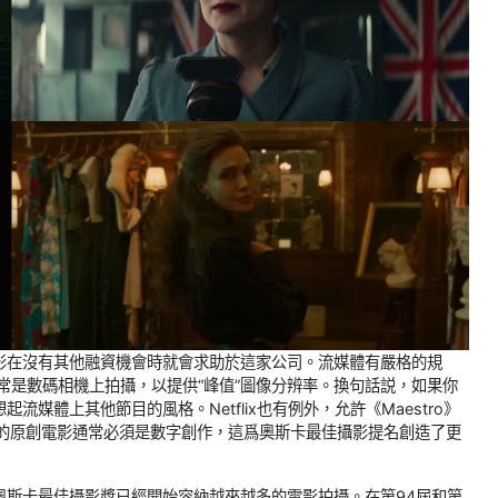
的電影在沒有其他融資機會時就會求助於這家公司。流媒體有嚴格的規
常是數碼相機上拍攝，以提供“峰值”圖像分辨率。換句話説，如果你
起流媒體上其他節目的風格。Netflix也有例外，允許《Maestro》
flix的原創電影通常必須是數字創作，這爲奧斯卡最佳攝影提名創造了更
疇，奧斯卡最佳攝影獎已經開始容納越來越多的電影拍攝。在第94屆和第