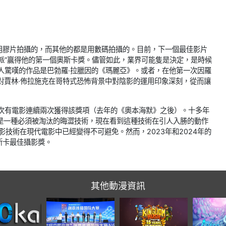
用膠片拍攝的，而其他的都是用數碼拍攝的。目前，下一個最佳影片
民故事“野獸派”贏得他的第一個奧斯卡獎。儘管如此，業界可能隻是決定，是時候
人驚嘆的作品是巴勃羅·拉臘因的《瑪麗亞》。或者，在他第一次因羅
奧斯卡對賈林·佈拉施克在哥特式恐怖背景中對陰影的運用印象深刻，從而讓
一次有電影連續兩次獲得該獎項（去年的《奧本海默》之後）。十多年
影是一種必須被淘汰的晦澀技術，現在看到這種技術在引人入勝的動作
影技術在現代電影中已經變得不可避免。然而，2023年和2024年的
斯卡最佳攝影獎。
其他動漫資訊