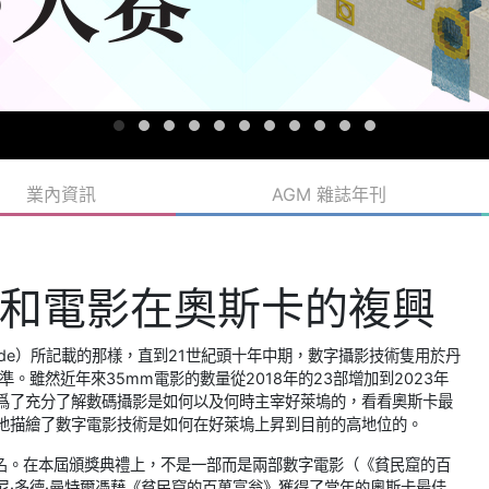
業內資訊
AGM 雜誌年刊
和電影在奧斯卡的複興
 Side）所記載的那樣，直到21世紀頭十年中期，數字攝影技術隻用於丹
。雖然近年來35mm電影的數量從2018年的23部增加到2023年
。爲了充分了解數碼攝影是如何以及何時主宰好萊塢的，看看奧斯卡最
地描繪了數字電影技術是如何在好萊塢上昇到目前的高地位的。
名。在本屆頒獎典禮上，不是一部而是兩部數字電影（《貧民窟的百
尼·多德·曼特爾憑藉《貧民窟的百萬富翁》獲得了當年的奧斯卡最佳