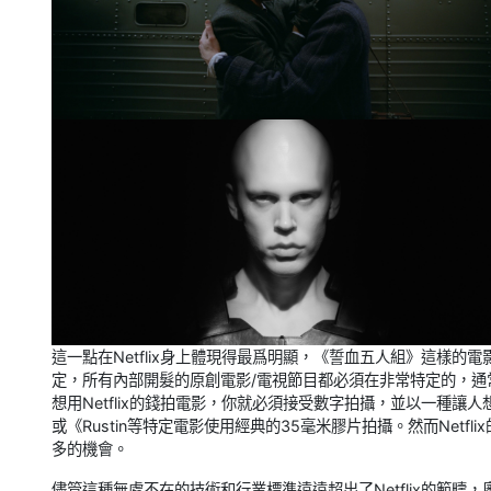
這一點在Netflix身上體現得最爲明顯，《誓血五人組》這樣
定，所有內部開髮的原創電影/電視節目都必須在非常特定的，通
想用Netflix的錢拍電影，你就必須接受數字拍攝，並以一種讓人想
或《Rustin等特定電影使用經典的35毫米膠片拍攝。然而Net
多的機會。
儘管這種無處不在的技術和行業標準遠遠超出了Netflix的範