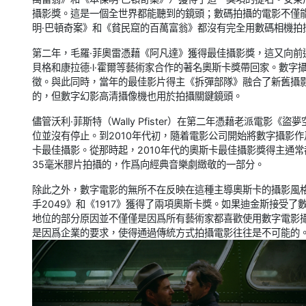
攝影獎。這是一個全世界都能聽到的鏡頭；數碼拍攝的電影不僅
明·巴頓奇案》和《貧民窟的百萬富翁》都沒有完全用數碼相機拍
第二年，毛羅·菲奧雷憑藉《阿凡達》獲得最佳攝影獎，這又向前
貝格和康拉德·l·霍爾等藝術家合作的著名奧斯卡獎帶回家。數
徵。與此同時，當年的最佳影片得主《拆彈部隊》融合了新舊攝影
的，但數字幻影高清攝像機也用於拍攝關鍵鏡頭。
儘管沃利·菲斯特（Wally Pfister）在第二年憑藉老派電影《
位並沒有停止。到2010年代初，隨着電影公司開始將數字攝影
卡最佳攝影。從那時起，2010年代的奧斯卡最佳攝影獎得主通
35毫米膠片拍攝的，作爲向經典音樂劇緻敬的一部分。
除此之外，數字電影的無所不在反映在這種主導奧斯卡的攝影風格
手2049》和《1917》獲得了兩項奧斯卡獎。如果迪金斯接受
地位的部分原因並不僅僅是因爲所有藝術家都喜歡使用數字電影
是因爲企業的要求，使得通過傳統方式拍攝電影往往是不可能的