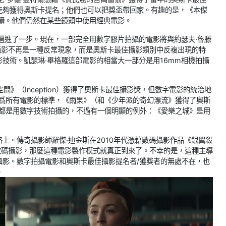
能夠獲得奧斯卡提名；他們也可以把獎盃帶回家。有趣的是，《本傑
攝。他們仍然在某些鏡頭中使用經典電影。
邁進了一步。現在，一部完全用數字膠片拍攝的電影將與約瑟夫·魯滕
字攝影不再是一種反常現象，而是奧斯卡最佳攝影類別中反複出現的特
技術。凱瑟琳·畢格羅這部電影的相當大一部分是用16mm相機拍攝
盜夢空間》（Inception）獲得了奧斯卡最佳攝影獎，但數字電影的統治地
作爲所有電影的標準，《雨果》（和《少年派的奇幻漂流》獲得了奧斯
常都是用數字技術拍攝的，不過有一個明顯的例外：《愛樂之城》是用
上。傳奇攝影師羅傑·迪金斯在2010年代憑藉數碼攝影作品《銀翼殺
了數碼攝影，那麼這種電影製作模式就真正到來了。不幸的是，這種主導
攝影。數字拍攝電影和奧斯卡最佳攝影提名者/獲獎者的無處不在，也
。