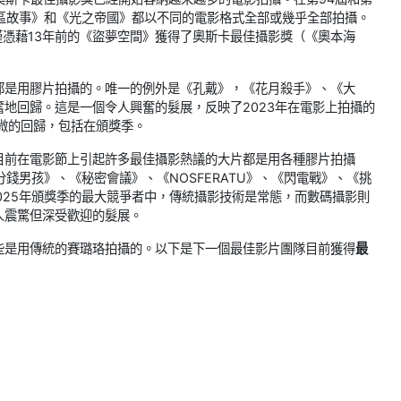
西區故事》和《光之帝國》都以不同的電影格式全部或幾乎全部拍攝。
僅憑藉13年前的《盜夢空間》獲得了奧斯卡最佳攝影獎（《奧本海
都是用膠片拍攝的。唯一的例外是《孔戴》，《花月殺手》、《大
地回歸。這是一個令人興奮的髮展，反映了2023年在電影上拍攝的
微的回歸，包括在頒獎季。
目前在電影節上引起許多最佳攝影熱議的大片都是用各種膠片拍攝
分錢男孩》、《秘密會議》、《NOSFERATU》、《閃電戰》、《挑
4-2025年頒獎季的最大競爭者中，傳統攝影技術是常態，而數碼攝影則
人震驚但深受歡迎的髮展。
些是用傳統的賽璐珞拍攝的。以下是下一個最佳影片團隊目前獲得
最