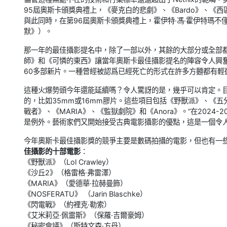
95屆奧斯卡頒獎典禮上，《麥克白的悲劇》、《Bardo》、《
與此同時，在第96屆奧斯卡頒獎典禮上，霍伊特·馮·霍伊特瑪不
默》）。
那一年的最佳攝影提名中，除了一部以外，其餘的大部分或全部
師》和《可憐的東西》讓當年奧斯卡最佳攝影提名的陣容令人興奮
60多部新片。一種曾經被認爲已經死亡的形式在許多方麵都有輕
這種火爆勢頭今年還能延續嗎？令人驚訝的是，幾乎可以肯定。
的，比如35mm或16mm膠片。這些項目包括《野獸派》、《五
戰者》、《MARIA》、《監獄劇院》和《Anora》。“在202
是例外。藝術家們又開始接受古典電影攝影的優點，這是一個令
今年奧斯卡最佳攝影獎的競爭主要是數碼拍攝的電影，但也有一
佳攝影的十部電影
：
《野獸派》（Lol Crawley）
《沙丘2》（格雷格·弗雷澤）
《MARIA》（愛德華·拉赫曼飾）
《NOSFERATU》 （Jarin Blaschke）
《閃電戰》（約裡克·勒索）
《艾米莉亞·佩雷斯》（保羅·吉爾豪姆）
《秘密會議》（斯特文森·方丹）