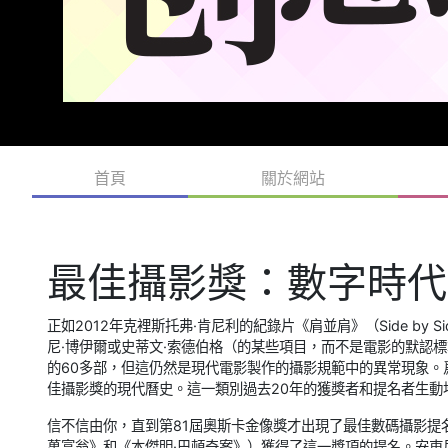
首頁
關於網站
最佳攝影獎：數字時代
正如2012年克裡斯托弗·肯尼利的紀錄片《肩並肩》（Side by
尼·博伊爾或史蒂文·索德伯格（的某些項目，而不是電影的默認標準
的60多部，但這仍然是現代電影製作的攝影規範中的異常現象
佳攝影獎的現代曆史。這一類別過去20年的獲獎者和提名者生動
信不信由你，直到第81屆奧斯卡金像獎才出現了最佳數碼攝影提
萬富翁》和《本傑明·巴頓奇案》）獲得了這一獎項的提名。安東