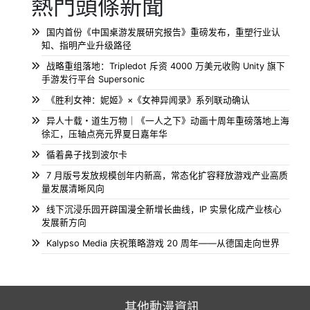
熱門頭條新聞
国内首份《中国桌游发展研究报告》重磅发布，重塑行业认
知、指明产业升级路径
战略重组落地：Tripledot 斥资 4000 万美元收购 Unity 旗下
手游发行平台 Supersonic
《胜利女神：妮姬》×《女神异闻录》系列联动确认
异人十载・道生万物｜《一人之下》动画十周年重磅落地上海
徐汇，压轴点亮元界夏日嘉年华
循着鼻子找到波尔卡
7 月版号发放规模创年内新高，常态化扩容释放游戏产业高质
量发展清晰风向
线下沉浸乐园开辟国漫全新增长曲线，IP 实景化成产业核心
发展新方向
Kalypso Media 庆祝策略游戏 20 周年——从德国走向世界
其他動漫資訊