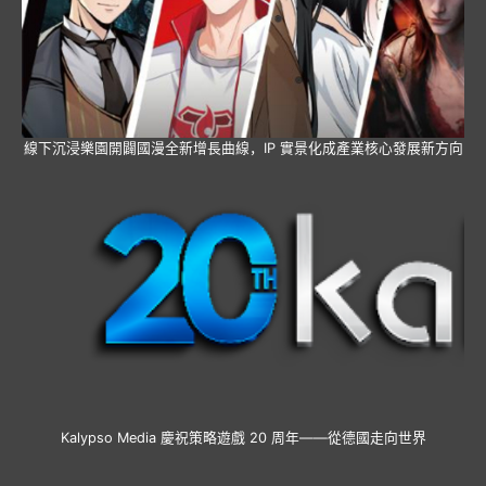
線下沉浸樂園開闢國漫全新增長曲線，IP 實景化成產業核心發展新方向
Kalypso Media 慶祝策略遊戲 20 周年——從德國走向世界