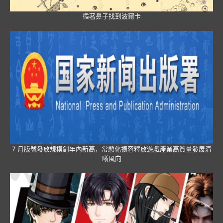
循著鼻子找到波爾卡
7 月版號發放規模創年內新高，常態化擴容釋放遊戲產業高質量發展清
晰風向