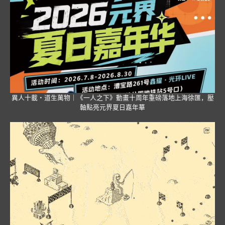
異人十載・道生萬物｜《一人之下》動畫十周年重磅落地上海徐匯，壓
軸點亮元界夏日嘉年華