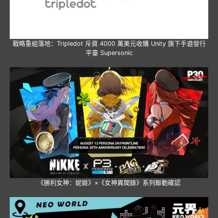
戰略重組落地：Tripledot 斥資 4000 萬美元收購 Unity 旗下手遊發行
平臺 Supersonic
《勝利女神：妮姬》×《女神異聞錄》系列聯動確認