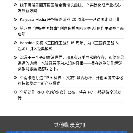
线下沉浸乐园开辟国漫全新增长曲线，IP 实景化成产业核心
发展新方向
Kalypso Media 庆祝策略游戏 20 周年——从德国走向世界
第八届 “讲好中国故事” 创意传播国际大赛 AI 创作主题赛全面
启动
Ironhide 庆祝《王国保卫战》15 周年，为《王国保卫战 6：
起源》引入经典模式
沉浸于一个奇幻魔法世界，那里有超乎寻常的存在，即便在最
遥远的边缘，也暗藏着不为人知的真相——尽在这款动作解谜
类银河恶魔城游戏之中。
中南卡通打造 “IP + 科技 + 文旅” 融合标杆，开创国漫实体化
可持续发展全新产业模式
全新动作 RPG《守护少女》公布，将在 PC 与移动端全球发
行
其他動漫資訊