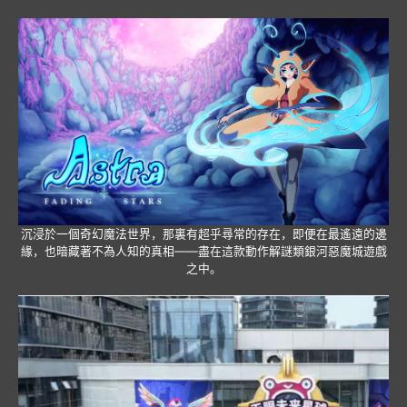
沉浸於一個奇幻魔法世界，那裏有超乎尋常的存在，即便在最遙遠的邊
緣，也暗藏著不為人知的真相——盡在這款動作解謎類銀河惡魔城遊戲
之中。