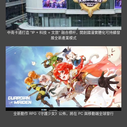
中南卡通打造 “IP + 科技 + 文旅” 融合標杆，開創國漫實體化可持續發
展全新產業模式
全新動作 RPG《守護少女》公佈，將在 PC 與移動端全球發行