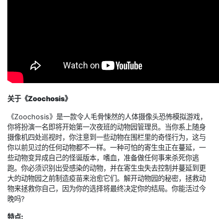
关于《Zoochosis》
《Zoochosis》是一款令人毛骨悚然的人体摄像头恐怖模拟游戏，
你将扮演一名即将开始第一次夜班的动物园管理员。当你系上随身
摄像机四处巡视时，你注意到一些动物在围栏里的奇怪行为，这与
你以前见过的任何动物都不一样。一种可怕的寄生虫正在蔓延，一
些动物变异成自己的怪诞版本，嗜血，准备做任何事来杀死你逃
跑。你必须识别出受感染的动物，并在寄生虫失去控制并蔓延到更
大的动物园之前制造疫苗来治愈它们。解开动物园的秘密，拯救动
物来拯救你自己，因为你的选择将最终决定你的结局。你能活过今
晚吗?
特点: