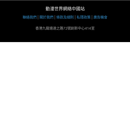
動漫世界網絡中國站
聯絡我們
|
關於我們
|
條款及細則
|
私隱政策
|
廣告機會
香港九龍塘達之路72號創新中心414室