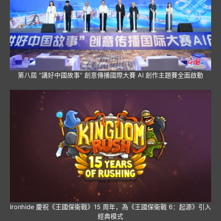
第八屆 “講好中國故事” 創意傳播國際大賽 AI 創作主題賽全面啟動
Ironhide 慶祝《王國保衛戰》15 周年，為《王國保衛戰 6：起源》引入
經典模式