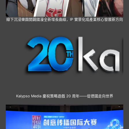
線下沉浸樂園開闢國漫全新增長曲線，IP 實景化成產業核心發展新方向
Kalypso Media 慶祝策略遊戲 20 周年——從德國走向世界