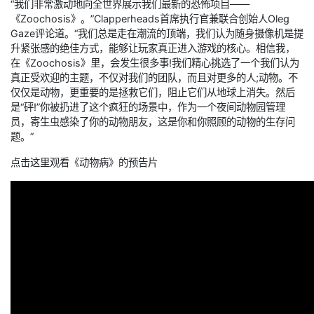
“我们非常激动地向全世界展示我们最新的恐怖项目——
《Zoochosis》。”Clapperheads首席执行官兼联合创始人Oleg
Gaze评论道。“我们总是走在潮流的顶端，我们认为随身摄像机是提
升紧张感的绝佳方式，能够让玩家真正进入游戏的核心。相信我，
在《Zoochosis》里，会发生很多事!我们精心挑选了一个我们认为
真正受欢迎的主题，不仅对我们的团队，而且对更多的人;动物。不
仅仅是动物，更重要的是拯救它们，阻止它们从地球上消失。然后
是“砰!”你被扔进了这个疯狂的场景中，作为一个夜间动物园管理
员，寄生虫感染了你的动物朋友，这是你和你照顾的动物的生存问
题。”
点击这里观看《动物病》的预告片