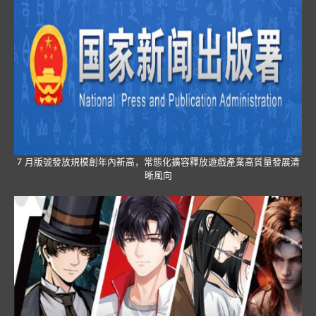
7 月版號發放規模創年內新高，常態化擴容釋放遊戲產業高質量發展清
晰風向