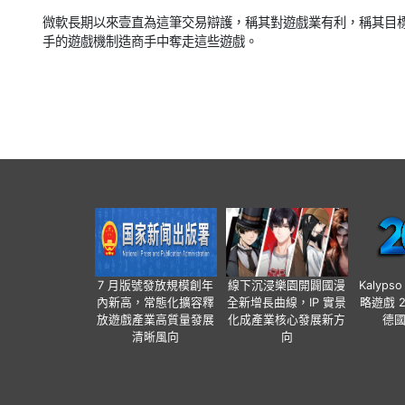
微軟長期以來壹直為這筆交易辯護，稱其對遊戲業有利，稱其目
手的遊戲機制造商手中奪走這些遊戲。
7 月版號發放規模創年
線下沉浸樂園開闢國漫
Kalyps
內新高，常態化擴容釋
全新增長曲線，IP 實景
略遊戲 
放遊戲產業高質量發展
化成產業核心發展新方
德
清晰風向
向