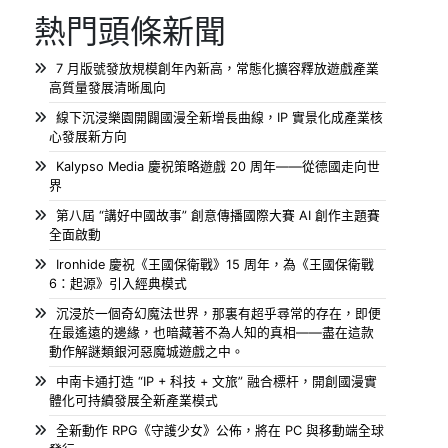
熱門頭條新聞
7 月版號發放規模創年內新高，常態化擴容釋放遊戲產業
高質量發展清晰風向
線下沉浸樂園開闢國漫全新增長曲線，IP 實景化成產業核
心發展新方向
Kalypso Media 慶祝策略遊戲 20 周年——從德國走向世
界
第八屆 “講好中國故事” 創意傳播國際大賽 AI 創作主題賽
全面啟動
Ironhide 慶祝《王國保衛戰》15 周年，為《王國保衛戰
6：起源》引入經典模式
沉浸於一個奇幻魔法世界，那裏有超乎尋常的存在，即便
在最遙遠的邊緣，也暗藏著不為人知的真相——盡在這款
動作解謎類銀河惡魔城遊戲之中。
中南卡通打造 “IP + 科技 + 文旅” 融合標杆，開創國漫實
體化可持續發展全新產業模式
全新動作 RPG《守護少女》公佈，將在 PC 與移動端全球