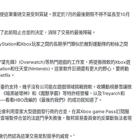
，使這筆重磅交易受到質疑。原定於7月的最後期限不得不延長至10月
銷了此前阻止合並的決定，消除了交易的最後障礙。
tation和Xbox玩家之間的長期爭鬥類似於敵對運動隊的粉絲之間
)和《守望先鋒》(Overwatch)等熱門遊戲的工作室，將提振微軟的Xbox遊
ation和任天堂(Nintendo)。這家軟件巨頭還有更大的野心，要將動
lix。
Live平臺的支持，幾乎沒有公司能在遊戲領域挑戰微軟。收購動視暴雪讓微
暗黑破壞神》和《魔獸爭霸》等特許經營權，以及Treyarch和
的時候——看看HBO改編的《最後的我們》的成功就知道了。
用壹家大型遊戲發行商的合並，在其Xbox game Pass訂閱服
在壹場暫停合並的法庭鬥爭失敗後，聯邦貿易委員會的反壟斷執法者現
易委員會仍然認為這筆交易是對競爭的威脅。”