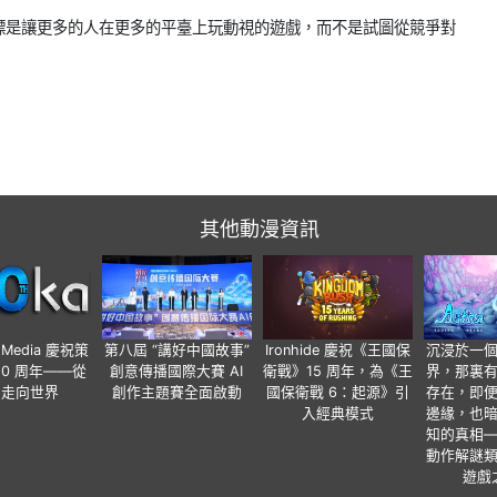
標是讓更多的人在更多的平臺上玩動視的遊戲，而不是試圖從競爭對
其他動漫資訊
o Media 慶祝策
第八屆 “講好中國故事”
Ironhide 慶祝《王國保
沉浸於一
20 周年——從
創意傳播國際大賽 AI
衛戰》15 周年，為《王
界，那裏
國走向世界
創作主題賽全面啟動
國保衛戰 6：起源》引
存在，即
入經典模式
邊緣，也
知的真相
動作解謎
遊戲