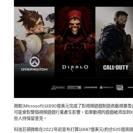
微軟(Microsoft)以690億美元完成了對視頻遊戲制造商動視暴雪(A
可能會對整個視頻遊戲行業產生影響。如果動視的遊戲被添加到Xbox
些人持保留意見。
科技巨頭微軟在2022年初宣布打算以687億美元(約合505億