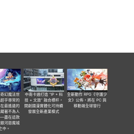
個奇幻魔法世
中南卡通打造 “IP + 科
全新動作 RPG《守護少
有超乎尋常的
技 + 文旅” 融合標杆，
女》公佈，將在 PC 與
便在最遙遠的
開創國漫實體化可持續
移動端全球發行
暗藏著不為人
發展全新產業模式
——盡在這款
類銀河惡魔城
之中。