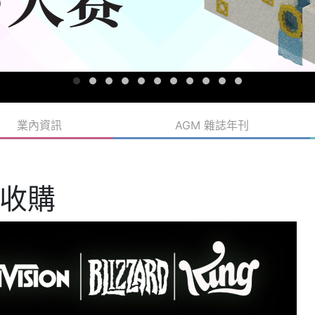
業內資訊
AGM 雜誌年刊
收購