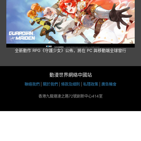
全新動作 RPG《守護少女》公佈，將在 PC 與移動端全球發行
動漫世界網絡中國站
聯絡我們
|
關於我們
|
條款及細則
|
私隱政策
|
廣告機會
香港九龍塘達之路72號創新中心414室