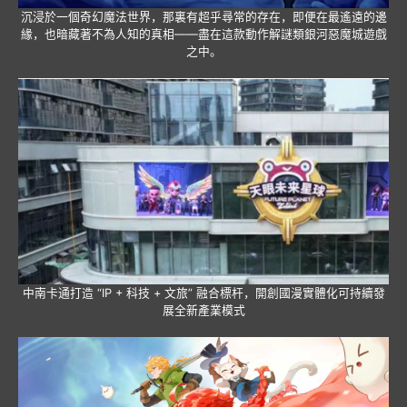
沉浸於一個奇幻魔法世界，那裏有超乎尋常的存在，即便在最遙遠的邊
緣，也暗藏著不為人知的真相——盡在這款動作解謎類銀河惡魔城遊戲
之中。
中南卡通打造 “IP + 科技 + 文旅” 融合標杆，開創國漫實體化可持續發
展全新產業模式