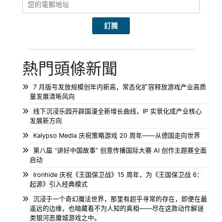
熱門頭條新聞
7 月版号发放规模创年内新高，常态化扩容释放游戏产业高质
量发展清晰风向
线下沉浸乐园开辟国漫全新增长曲线，IP 实景化成产业核心
发展新方向
Kalypso Media 庆祝策略游戏 20 周年——从德国走向世界
第八届 “讲好中国故事” 创意传播国际大赛 AI 创作主题赛全面
启动
Ironhide 庆祝《王国保卫战》15 周年，为《王国保卫战 6：
起源》引入经典模式
沉浸于一个奇幻魔法世界，那里有超乎寻常的存在，即便在最
遥远的边缘，也暗藏着不为人知的真相——尽在这款动作解谜
类银河恶魔城游戏之中。