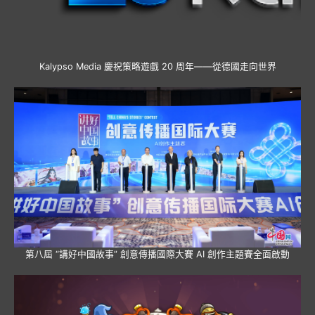
Kalypso Media 慶祝策略遊戲 20 周年——從德國走向世界
第八屆 “講好中國故事” 創意傳播國際大賽 AI 創作主題賽全面啟動