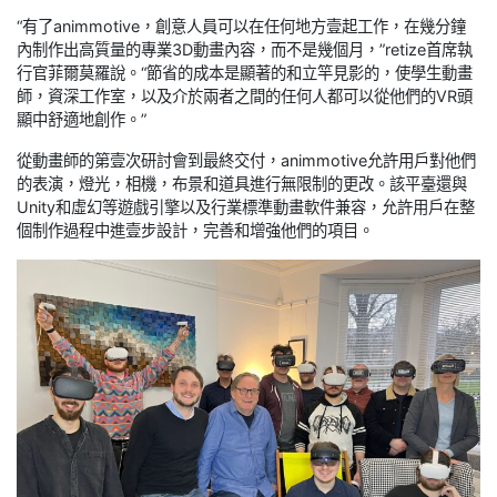
“有了animmotive，創意人員可以在任何地方壹起工作，在幾分鐘
內制作出高質量的專業3D動畫內容，而不是幾個月，”retize首席執
行官菲爾莫羅說。“節省的成本是顯著的和立竿見影的，使學生動畫
師，資深工作室，以及介於兩者之間的任何人都可以從他們的VR頭
顯中舒適地創作。”
從動畫師的第壹次研討會到最終交付，animmotive允許用戶對他們
的表演，燈光，相機，布景和道具進行無限制的更改。該平臺還與
Unity和虛幻等遊戲引擎以及行業標準動畫軟件兼容，允許用戶在整
個制作過程中進壹步設計，完善和增強他們的項目。