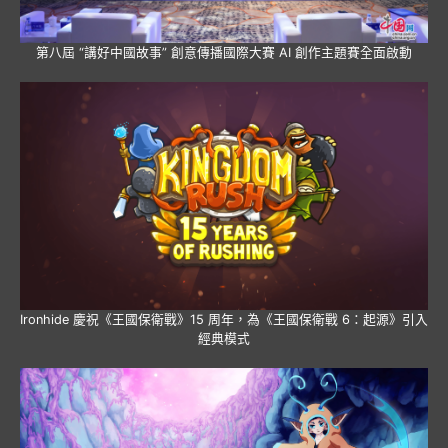
第八屆 “講好中國故事” 創意傳播國際大賽 AI 創作主題賽全面啟動
Ironhide 慶祝《王國保衛戰》15 周年，為《王國保衛戰 6：起源》引入
經典模式