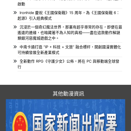
啟動
Ironhide 慶祝《王國保衛戰》15 周年，為《王國保衛戰 6：
起源》引入經典模式
沉浸於一個奇幻魔法世界，那裏有超乎尋常的存在，即便在最
遙遠的邊緣，也暗藏著不為人知的真相——盡在這款動作解謎
類銀河惡魔城遊戲之中。
中南卡通打造 “IP + 科技 + 文旅” 融合標杆，開創國漫實體化
可持續發展全新產業模式
全新動作 RPG《守護少女》公佈，將在 PC 與移動端全球發
行
其他動漫資訊