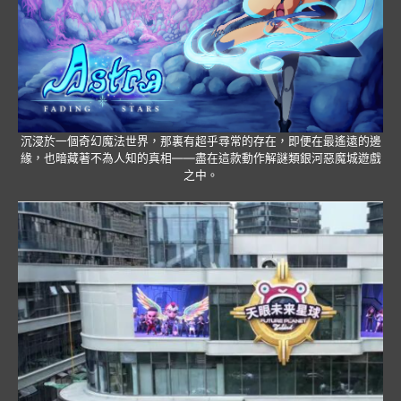
沉浸於一個奇幻魔法世界，那裏有超乎尋常的存在，即便在最遙遠的邊
緣，也暗藏著不為人知的真相——盡在這款動作解謎類銀河惡魔城遊戲
之中。