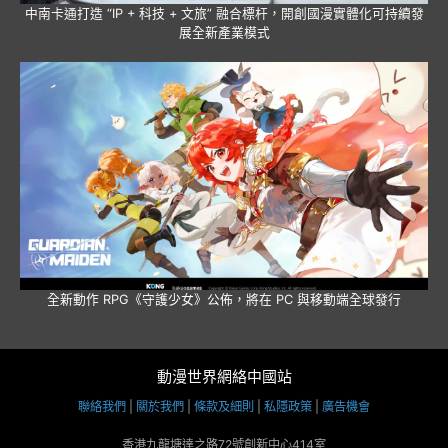
中南卡通打造 “IP + 科技 + 文旅” 融合標杆，開創國漫實體化可持續發
展全新產業模式
全新動作 RPG《守護少女》公佈，將在 PC 與移動端全球發行
動漫世界網絡中國站
聯絡我們
|
關於我們
|
條款及細則
|
私隱政策
|
廣告機會
香港九龍塘達之路72號創新中心414室