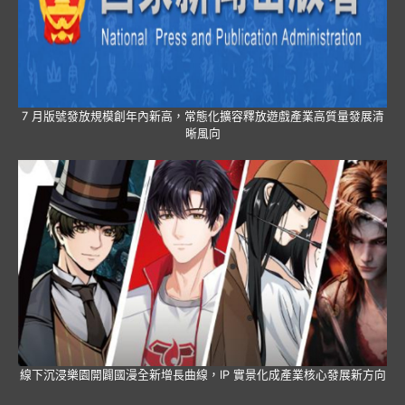
7 月版號發放規模創年內新高，常態化擴容釋放遊戲產業高質量發展清
晰風向
線下沉浸樂園開闢國漫全新增長曲線，IP 實景化成產業核心發展新方向